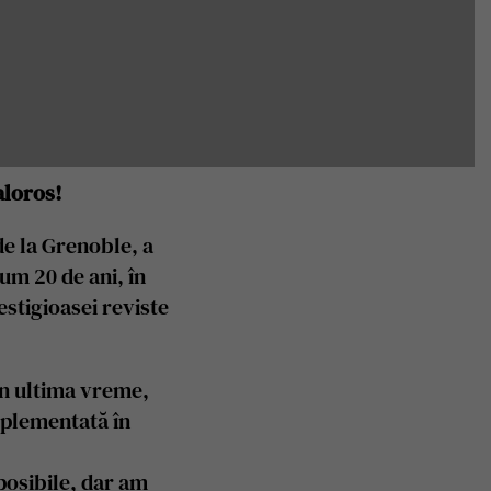
aloros!
de la Grenoble, a
um 20 de ani, în
stigioasei reviste
 în ultima vreme,
mplementată în
posibile, dar am