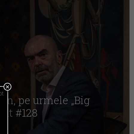
×
pt
on, pe urmele „Big
ânt #128