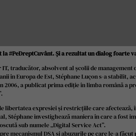
 la #PeDreptCuvânt. Și a rezultat un dialog foarte v
 IT, traducător, absolvent al școlii de management 
nii în Europa de Est, Stéphane Luçon s-a stabilit, ac
n 2006, a publicat prima ediție în limba română a pre
.
libertatea expresiei și restricțiile care afectează,
l, Stéphane investighează maniera în care a fost i
oscută sub numele „Digital Service Act”.
spre mecanismul DSA și abuzurile pe care le-a făcut 