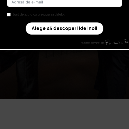
Sunt de acord cu prelucrarea datelor.
Alege să descoperi idei noi!
Podcast semnat de