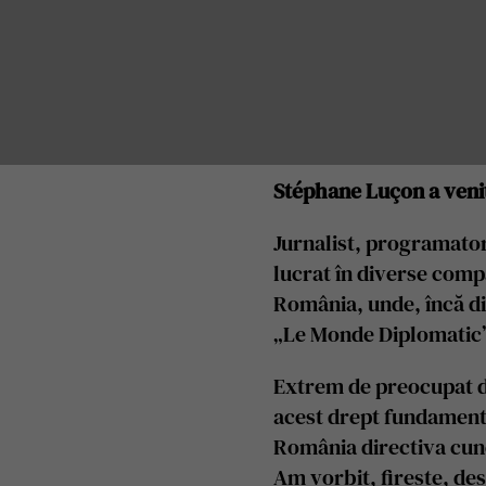
Stéphane Luçon a venit
Jurnalist, programator
lucrat în diverse compa
România, unde, încă di
„Le Monde Diplomatic”
Extrem de preocupat de 
acest drept fundamenta
România directiva cun
Am vorbit, firește, de