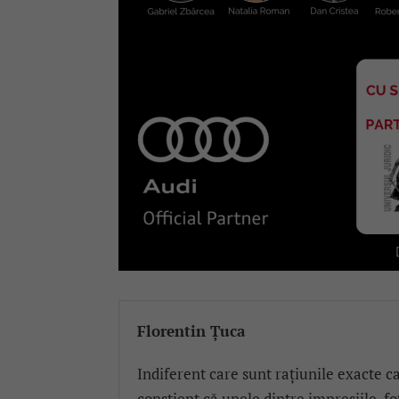
Florentin Țuca
Indiferent care sunt rațiunile exacte c
conștient că unele dintre impresiile, fo