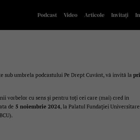
Podcast
Video
Articole
Invitați
In
ite sub umbrela podcastului Pe Drept Cuvânt, vă invită la
pr
i vorbelor cu sens și pentru toți cei care (mai) cred în
ata de
5 noiembrie 2024
, la Palatul Fundației Universitare
 BCU).