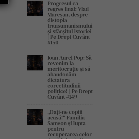
Progresul ca
regres final: Vlad
Mureșan, despre
distopia
transumanismului
și sfârșitul istoriei
| Pe Drept Cuvânt
#150
Ioan Aurel Pop: Să
revenim la
meritocrație și să
abandonăm
dictatura
corectitudinii
politice! | Pe Drept
Cuvânt #149
„Dați-ne copiii
acasă!“ Familia
Samson și lupta
pentru
recuperarea celor