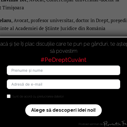
st Timișoara
elaru
, Avocat, profesor universitar, doctor în Drept, președ
dinte al Academiei de Știinte Juridice din România
ntru viitoare întâlniri
acă și ție îți plac discuțiile care te pun pe gânduri, te aște
să povestim
#PeDreptCuvânt
Sunt de acord cu prelucrarea datelor.
Alege să descoperi idei noi!
Podcast semnat de