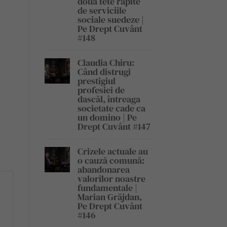
două fete răpite
de serviciile
sociale suedeze |
Pe Drept Cuvânt
#148
Claudia Chiru:
Când distrugi
prestigiul
profesiei de
dascăl, întreaga
societate cade ca
un domino | Pe
Drept Cuvânt #147
Crizele actuale au
o cauză comună:
abandonarea
valorilor noastre
fundamentale |
Marian Grăjdan,
Pe Drept Cuvânt
#146