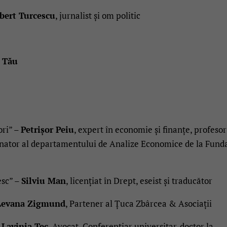
bert Turcescu
, jurnalist și om politic
 Tău
ori” –
Petrișor Peiu
, expert în economie și finanțe, profesor
donator al departamentului de Analize Economice de la Fund
esc” –
Silviu Man
, licențiat în Drept, eseist și traducător
Levana Zigmund
, Partener al Țuca Zbârcea & Asociații
Lavinia Tec
, Avocat, Conferențiar universitar-doctor la