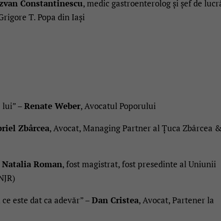
zvan Constantinescu
, medic gastroenterolog și șef de lucr
rigore T. Popa din Iași
 lui” –
Renate Weber
, Avocatul Poporului
riel Zbârcea
, Avocat, Managing Partner al Țuca Zbârcea 
–
Natalia Roman
, fost magistrat, fost presedinte al Uniunii
NJR)
 ce este dat ca adevăr” –
Dan Cristea
, Avocat, Partener la