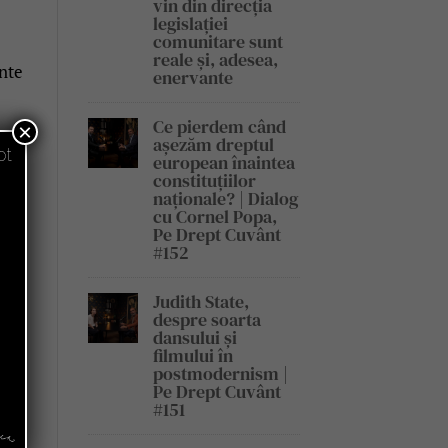
vin din direcția
legislației
comunitare sunt
reale și, adesea,
inte
enervante
Ce pierdem când
×
așezăm dreptul
pt
european înaintea
constituțiilor
naționale? | Dialog
cu Cornel Popa,
Pe Drept Cuvânt
#152
Judith State,
despre soarta
dansului și
filmului în
postmodernism |
Pe Drept Cuvânt
#151