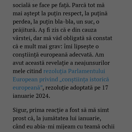
socială se face pe față. Parcă tot mă
mai aștept la puțin respect, la puțină
perdea, la puțin bla-bla, un suc, o
prăjitură. Aș fi zis că e din cauza
vârstei, dar mă văd obligată să constat
că e mult mai grav: îmi lipsește o
conștiință europeană adecvată. Am
avut această revelație a neajunsurilor
mele citind
rezoluția Parlamentului
European privind „conștiința istorică
europeană”
, rezoluție adoptată pe 17
ianuarie 2024.
Sigur, prima reacție a fost să mă simt
prost că, la jumătatea lui ianuarie,
când eu abia-mi mijeam cu teamă ochii