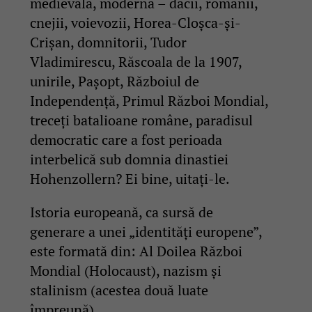
medievală, modernă – dacii, romanii,
cnejii, voievozii, Horea-Cloșca-și-
Crișan, domnitorii, Tudor
Vladimirescu, Răscoala de la 1907,
unirile, Pașopt, Războiul de
Independență, Primul Război Mondial,
treceți batalioane române, paradisul
democratic care a fost perioada
interbelică sub domnia dinastiei
Hohenzollern? Ei bine, uitați-le.
Istoria europeană, ca sursă de
generare a unei „identități europene”,
este formată din: Al Doilea Război
Mondial (Holocaust), nazism și
stalinism (acestea două luate
împreună).