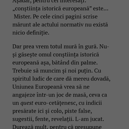
Așadar, pentru cei interesați:
„conștiința istorică europeană” este…
Mister. Pe cele cinci pagini scrise
mărunt ale actului normativ nu există
nicio definiție.
Dar prea vrem totul mură în gură. Nu-
și găsește omul conștiința istorică
europeană așa, bătând din palme.
Trebuie să muncim și noi puțin. Cu
spiritul ludic de care dă mereu dovadă,
Uniunea Europeană vrea să ne
angajeze într-un joc de masă, ceva ca
un
quest
euro-cetățenesc, cu indicii
presărate ici și colo, piste false,
sugestii, fente, revelații. L-am jucat.
Durează mult, pentru că presupune