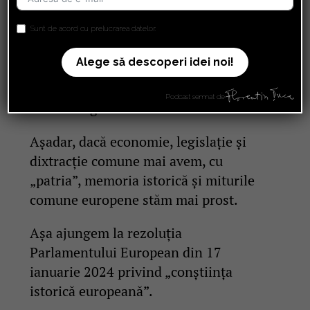
normative ale Uniunii Europene nu
conțin cuvântul „teritoriu”, care este
Sunt de acord cu prelucrarea datelor.
asociat teritoriilor naționale ale
Alege să descoperi idei noi!
statelor membre, ci doar mai vagul
„arie”. De la „arie” la „patrie” e cale
Podcast semnat de
foarte lungă.
Așadar, dacă economie, legislație și
dixtracție comune mai avem, cu
„patria”, memoria istorică și miturile
comune europene stăm mai prost.
Așa ajungem la rezoluția
Parlamentului European din 17
ianuarie 2024 privind „conștiința
istorică europeană”.