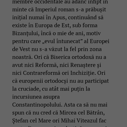
membre occidentale au adânc înfipt în
minte că Imperiul roman s-a prăbușit
inițial numai în Apus, continuând să
existe în Europa de Est, sub forma
Bizanțului, încă o mie de ani, motiv
pentru care „evul întunecat” al Europei
de Vest nu s-a văzut la fel prin zona
noastră. Ori că Biserica ortodoxă nu a
avut nici Reformă, nici Renaștere și
nici Contrareformă ori Inchiziție. Ori
că europenii ortodocși nu au participat
la cruciade, cu atât mai puțin la
incursiunea asupra
Constantinopolului. Asta ca să nu mai
spun că nu cred că Mircea cel Bătrân,
Ștefan cel Mare ori Mihai Viteazul fac