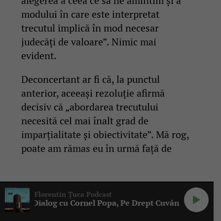
alegerea a ceea ce să ne amintim și a
modului în care este interpretat
trecutul implică în mod necesar
judecăți de valoare”. Nimic mai
evident.
Deconcertant ar fi că, la punctul
anterior, aceeași rezoluție afirmă
decisiv că „abordarea trecutului
necesită cel mai înalt grad de
imparțialitate și obiectivitate”. Mă rog,
poate am rămas eu în urmă față de
standardul recomandat de disonanță
cognitivă și văd contradicții unde nu-s.
Florentin Țuca Podcast
Revin la colonialism. Revin degeaba,

u Cornel Popa, Pe Drept Cuvânt #152
că nu se mai zice nimic de el în