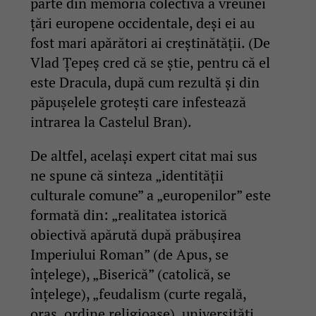
parte din memoria colectivă a vreunei
țări europene occidentale, deși ei au
fost mari apărători ai creștinătății. (De
Vlad Țepeș cred că se știe, pentru că el
este Dracula, după cum rezultă și din
păpușelele grotești care infestează
intrarea la Castelul Bran).
De altfel, același expert citat mai sus
ne spune că sinteza „identității
culturale comune” a „europenilor” este
formată din: „realitatea istorică
obiectivă apărută după prăbușirea
Imperiului Roman” (de Apus, se
înțelege), „Biserică” (catolică, se
înțelege), „feudalism (curte regală,
oraș, ordine religioase), universități