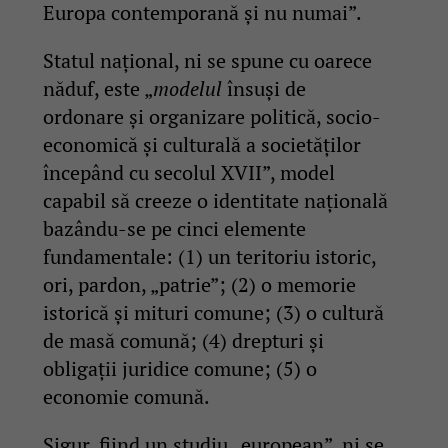
Europa contemporană și nu numai”.
Statul național, ni se spune cu oarece
năduf, este „
modelul
însuși de
ordonare și organizare politică, socio-
economică și culturală a societăților
începând cu secolul XVII”, model
capabil să creeze o identitate națională
bazându-se pe cinci elemente
fundamentale: (1) un teritoriu istoric,
ori, pardon, „patrie”; (2) o memorie
istorică și mituri comune; (3) o cultură
de masă comună; (4) drepturi și
obligații juridice comune; (5) o
economie comună.
Sigur, fiind un studiu „european”, ni se