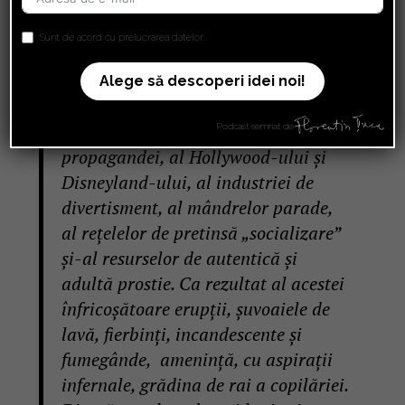
programa educațională neo-
progresistă care a erupt peste Ocean,
Sunt de acord cu prelucrarea datelor.
a pătruns serios și în Europa de Vest
și riscă să se extindă ca un nor de
Alege să descoperi idei noi!
cenușă vulcanică în mai toată
„lumea civilizată”, purtat de vântul
Podcast semnat de
propagandei, al Hollywood-ului și
Disneyland-ului, al industriei de
divertisment, al mândrelor parade,
al rețelelor de pretinsă „socializare”
și-al resurselor de autentică și
adultă prostie. Ca rezultat al acestei
înfricoșătoare erupții, șuvoaiele de
lavă, fierbinți, incandescente și
fumegânde, amenință, cu aspirații
infernale, grădina de rai a copilăriei.