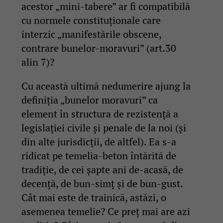
acestor „mini-tabere” ar fi compatibilă
cu normele constituționale care
interzic „manifestările obscene,
contrare bunelor-moravuri” (art.30
alin 7)?
Cu această ultimă nedumerire ajung la
definiția „bunelor moravuri” ca
element în structura de rezistență a
legislației civile și penale de la noi (și
din alte jurisdicții, de altfel). Ea s-a
ridicat pe temelia-beton întărită de
tradiție, de cei șapte ani de-acasă, de
decență, de bun-simț și de bun-gust.
Cât mai este de trainică, astăzi, o
asemenea temelie? Ce preț mai are azi