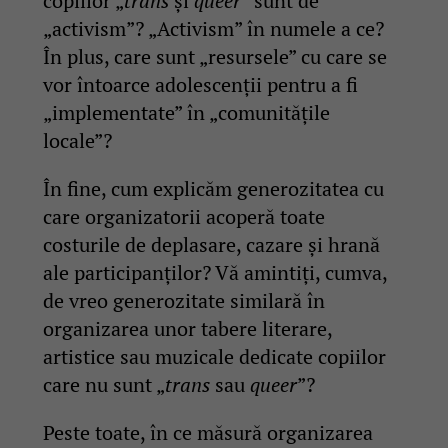
copiilor „
trans
și
queer
” sunt de
„activism”? „Activism” în numele a ce?
În plus, care sunt „resursele” cu care se
vor întoarce adolescenții pentru a fi
„implementate” în „comunitățile
locale”?
În fine, cum explicăm generozitatea cu
care organizatorii acoperă toate
costurile de deplasare, cazare și hrană
ale participanților? Vă amintiți, cumva,
de vreo generozitate similară în
organizarea unor tabere literare,
artistice sau muzicale dedicate copiilor
care nu sunt „
trans
sau
queer
”?
Peste toate, în ce măsură organizarea