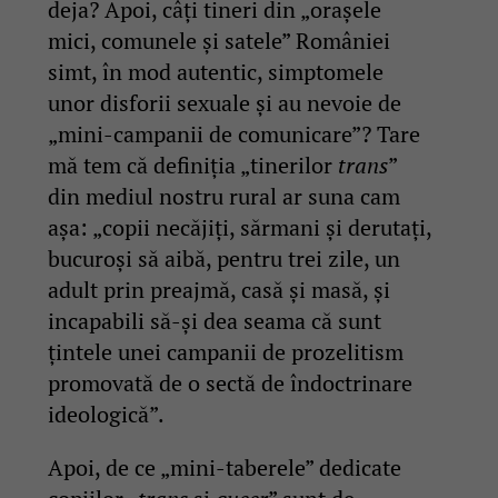
deja? Apoi, câți tineri din „orașele
mici, comunele și satele” României
simt, în mod autentic, simptomele
unor disforii sexuale și au nevoie de
„mini-campanii de comunicare”? Tare
mă tem că definiția „tinerilor
trans
”
din mediul nostru rural ar suna cam
așa: „copii necăjiți, sărmani și derutați,
bucuroși să aibă, pentru trei zile, un
adult prin preajmă, casă și masă, și
incapabili să-și dea seama că sunt
țintele unei campanii de prozelitism
promovată de o sectă de îndoctrinare
ideologică”.
Apoi, de ce „mini-taberele” dedicate