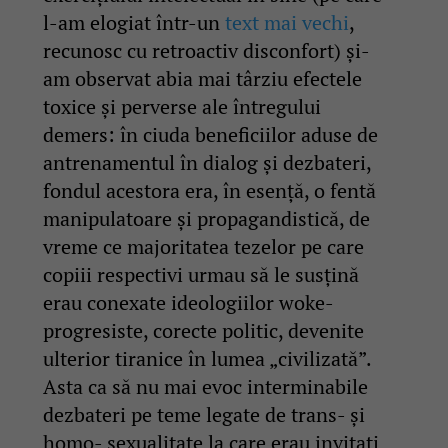
l-am elogiat într-un
text mai vechi
,
recunosc cu retroactiv disconfort) și-
am observat abia mai târziu efectele
toxice și perverse ale întregului
demers: în ciuda beneficiilor aduse de
antrenamentul în dialog și dezbateri,
fondul acestora era, în esență, o fentă
manipulatoare și propagandistică, de
vreme ce majoritatea tezelor pe care
copiii respectivi urmau să le susțină
erau conexate ideologiilor woke-
progresiste, corecte politic, devenite
ulterior tiranice în lumea „civilizată”.
Asta ca să nu mai evoc interminabile
dezbateri pe teme legate de trans- și
homo- sexualitate la care erau invitați