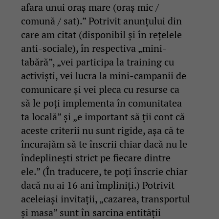
afara unui oraș mare (oraș mic /
comună / sat).” Potrivit anunțului din
care am citat (disponibil și în rețelele
anti-sociale), în respectiva „mini-
tabără”, „vei participa la training cu
activiști, vei lucra la mini-campanii de
comunicare și vei pleca cu resurse ca
să le poți implementa în comunitatea
ta locală” și „e important să ții cont că
aceste criterii nu sunt rigide, așa că te
încurajăm să te înscrii chiar dacă nu le
îndeplinești strict pe fiecare dintre
ele.” (În traducere, te poți înscrie chiar
dacă nu ai 16 ani împliniți.) Potrivit
aceleiași invitații, „cazarea, transportul
și masa” sunt în sarcina entității