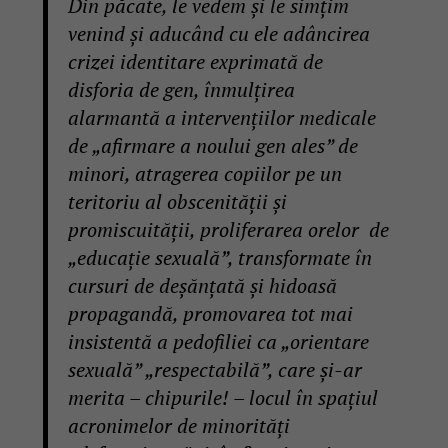
Din păcate, le vedem și le simțim
venind și aducând cu ele adâncirea
crizei identitare exprimată de
disforia de gen, înmulțirea
alarmantă a intervențiilor medicale
de „afirmare a noului gen ales” de
minori, atragerea copiilor pe un
teritoriu al obscenității și
promiscuității, proliferarea orelor de
„educație sexuală”, transformate în
cursuri de deșănțată și hidoasă
propagandă, promovarea tot mai
insistentă a pedofiliei ca „orientare
sexuală” „respectabilă”, care și-ar
merita – chipurile! – locul în spațiul
acronimelor de minorități