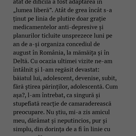
atât de dificilă a fost adaptarea în
„lumea liberă”. Atât de grea încât s-a
ținut pe linia de plutire doar grație
medicamentelor anti-depresive și
planurilor ticluite unsprezece luni pe
an de a-și organiza concediul de
august în România, la mămăița și în
Deltă. Cu ocazia ultimei vizite ne-am
întâlnit și l-am regăsit devastat:
băiatul lui, adolescent, devenise, subit,
fără știrea părinților, adolescentă. Cum
așa?, l-am întrebat, ca singură și
stupefiată reacție de camaraderească
preocupare. Nu știu, mi-a zis amicul
meu, dărâmat și neputincios, pur și
simplu, din dorința de a fi în linie cu