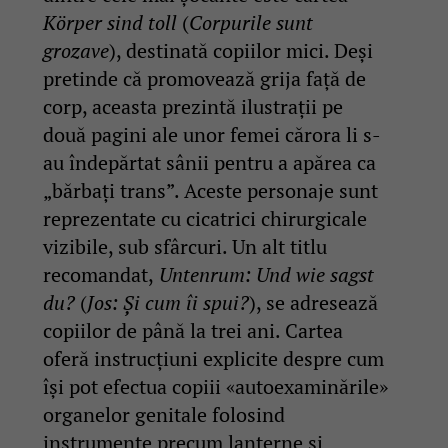
Körper sind toll
(
Corpurile sunt
grozave
), destinată copiilor mici. Deși
pretinde că promovează grija față de
corp, aceasta prezintă ilustrații pe
două pagini ale unor femei cărora li s-
au îndepărtat sânii pentru a apărea ca
„bărbați trans”. Aceste personaje sunt
reprezentate cu cicatrici chirurgicale
vizibile, sub sfârcuri. Un alt titlu
recomandat,
Untenrum: Und wie sagst
du?
(
Jos: Și cum îi spui?
), se adresează
copiilor de până la trei ani. Cartea
oferă instrucțiuni explicite despre cum
își pot efectua copiii «autoexaminările»
organelor genitale folosind
instrumente precum lanterne și