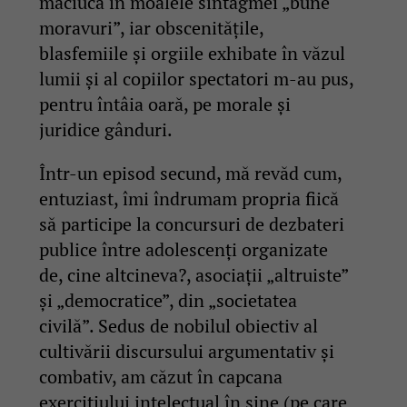
măciucă în moalele sintagmei „bune
moravuri”, iar obscenitățile,
blasfemiile și orgiile exhibate în văzul
lumii și al copiilor spectatori m-au pus,
pentru întâia oară, pe morale și
juridice gânduri.
Într-un episod secund, mă revăd cum,
entuziast, îmi îndrumam propria fiică
să participe la concursuri de dezbateri
publice între adolescenți organizate
de, cine altcineva?, asociații „altruiste”
și „democratice”, din „societatea
civilă”. Sedus de nobilul obiectiv al
cultivării discursului argumentativ și
combativ, am căzut în capcana
exercițiului intelectual în sine (pe care