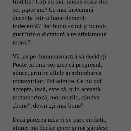
tradiția? Câți au mai rămas acasă din
cei șapte ani? Ce mai înseamnă
decența într-o lume dement-
indecentă? Dar bunul-simț și bunul-
gust într-o dictatură a relativismului
moral?
Vă las pe dumneavoastră să decideți.
Poate că unii vor zice că progresul,
aduce, printre altele și schimbarea
moravurilor. Pot admite. Ce nu pot
accepta, însă, este că, prin această
metamorfoză, moravurile, cândva
„bune”, devin „și mai bune”.
Dacă părerea mea vi se pare ciudată,
atunci mă declar
queer
și mă gândesc