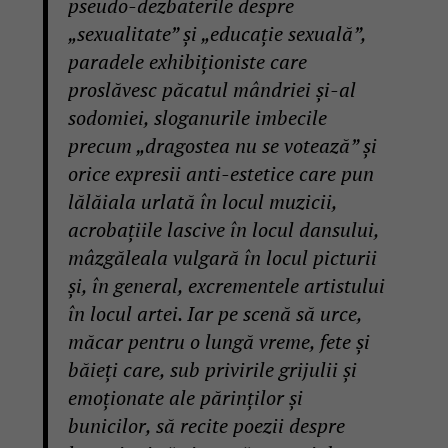
pseudo-dezbaterile despre
„sexualitate” și „educație sexuală”,
paradele exhibiționiste care
proslăvesc păcatul mândriei și-al
sodomiei, sloganurile imbecile
precum „dragostea nu se votează” și
orice expresii anti-estetice care pun
lălăiala urlată în locul muzicii,
acrobațiile lascive în locul dansului,
mâzgăleala vulgară în locul picturii
și, în general, excrementele artistului
în locul artei. Iar pe scenă să urce,
măcar pentru o lungă vreme, fete și
băieți care, sub privirile grijulii și
emoționate ale părinților și
bunicilor, să recite poezii despre