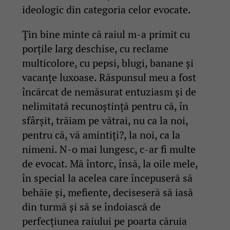
ideologic din categoria celor evocate.
Țin bine minte că raiul m-a primit cu
porțile larg deschise, cu reclame
multicolore, cu pepsi, blugi, banane și
vacanțe luxoase. Răspunsul meu a fost
încărcat de nemăsurat entuziasm și de
nelimitată recunoștință pentru că, în
sfârșit, trăiam pe vătrai, nu ca la noi,
pentru că, vă amintiți?, la noi, ca la
nimeni. N-o mai lungesc, c-ar fi multe
de evocat. Mă întorc, însă, la oile mele,
în special la acelea care începuseră să
behăie și, mefiente, deciseseră să iasă
din turmă și să se îndoiască de
perfecțiunea raiului pe poarta căruia