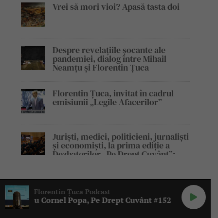
Vrei să mori vioi? Apasă tasta doi
Despre revelațiile șocante ale
pandemiei, dialog între Mihail
Neamțu și Florentin Țuca
Florentin Țuca, invitat în cadrul
emisiunii „Legile Afacerilor”
Juriști, medici, politicieni, jurnaliști
și economiști, la prima ediție a
Dezbaterilor „Pe Drept Cuvânt”:
discuții vibrante, cu miez, despre
teme de mare actualitate pentru
societatea românească
Florentin Țuca Podcast

l Popa, Pe Drept Cuvânt #152
Bolnav de PISD