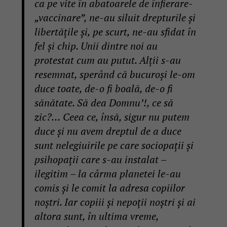
ca pe vite în abatoarele de înfierare-
„vaccinare”, ne-au siluit drepturile și
libertățile și, pe scurt, ne-au sfidat în
fel și chip. Unii dintre noi au
protestat cum au putut. Alții s-au
resemnat, sperând că bucuroși le-om
duce toate, de-o fi boală, de-o fi
sănătate. Să dea Domnu’!, ce să
zic?… Ceea ce, însă, sigur nu putem
duce și nu avem dreptul de a duce
sunt nelegiuirile pe care sociopații și
psihopații care s-au instalat –
ilegitim – la cârma planetei le-au
comis și le comit la adresa copiilor
noștri. Iar copiii și nepoții noștri și ai
altora sunt, în ultima vreme,