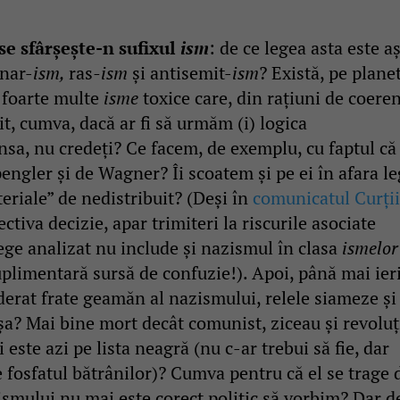
e sfârșește-n sufixul
ism
: de ce legea asta este a
onar-
ism,
ras
-ism
și antisemit-
ism
? Există, pe plane
, foarte multe
isme
toxice care, din rațiuni de coere
buit, cumva, dacă ar fi să urmăm (i) logica
nsa, nu credeți? Ce facem, de exemplu, cu faptul că
engler și de Wagner? Îi scoatem și pe ei în afara le
eriale” de nedistribuit? (Deși în
comunicatul Curții
ctiva decizie, apar trimiteri la riscurile asociate
lege analizat nu include și nazismul în clasa
ismelor
plimentară sursă de confuzie!). Apoi, până mai ieri
erat frate geamăn al nazismului, relele siameze și
șa? Mai bine mort decât comunist, ziceau și revoluț
este azi pe lista neagră (nu c-ar trebui să fie, dar
 fosfatul bătrânilor)? Cumva pentru că el se trage 
ismului nu mai este corect politic să vorbim? Dar d