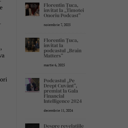
Florentin Țuca,
e
invitat la „Timotei
Onoriu Podcast”
-
noiembrie 7, 2025
Florentin Țuca,
invitat la
,
podcastul „Brain
va
Matters”
martie 6, 2025
ori
Podcastul „Pe
Drept Cuvânt”,
premiat la Gala
Financial
Intelligence 2024
decembrie 11, 2024
Despre revelațiile