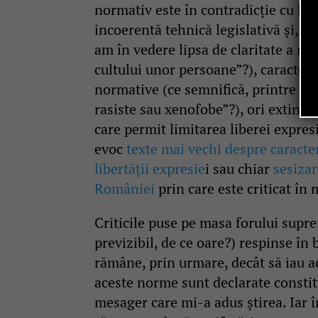
normativ este în contradicție cu Le
incoerentă tehnică legislativă și, p
am în vedere lipsa de claritate a r
cultului unor persoane”?), caracteru
normative (ce semnifică, printre alte
rasiste sau xenofobe”?), ori extinde
care permit limitarea liberei expresi
evoc
texte mai vechi despre caracteru
libertății expresie
i sau chiar
sesizar
României
prin care este criticat în 
Criticile puse pe masa forului supr
previzibil, de ce oare?) respinse în
rămâne, prin urmare, decât să iau ac
aceste norme sunt declarate constitu
mesager care mi-a adus știrea. Iar 