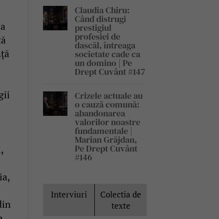
Claudia Chiru:
Când distrugi
șa
prestigiul
profesiei de
tă
dascăl, întreaga
nță
societate cade ca
un domino | Pe
Drept Cuvânt #147
gii
Crizele actuale au
o cauză comună:
abandonarea
valorilor noastre
fundamentale |
Marian Grăjdan,
Pe Drept Cuvânt
,
#146
ia,
Interviuri
Colectia de
din
texte
e