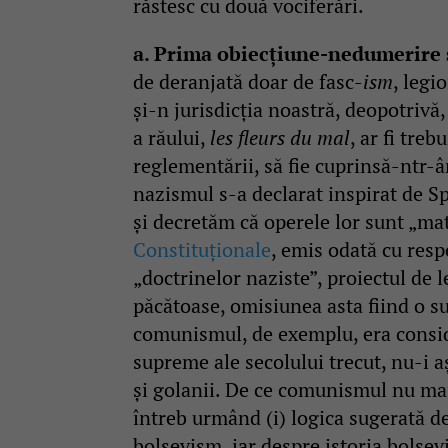
răstesc cu două vociferări.
a. Prima obiecțiune-nedumerire s
de deranjată doar de fasc-
ism
, legi
și-n jurisdicția noastră, deopotrivă
a răului,
les fleurs du mal
, ar fi tre
reglementării, să fie cuprinsă-ntr-â
nazismul s-a declarat inspirat de Sp
și decretăm că operele lor sunt „mat
Constituționale
, emis odată cu respe
„doctrinelor naziste”, proiectul de 
păcătoase, omisiunea asta fiind o su
comunismul, de exemplu, era consid
supreme ale secolului trecut, nu-i a
și golanii. De ce comunismul nu mai 
întreb urmând (i) logica sugerată de
bolșevism, iar despre istoria bolșev