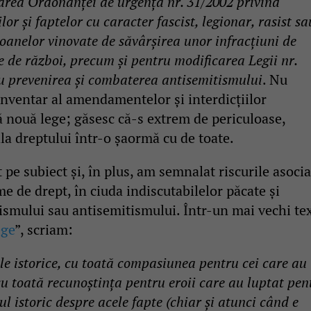
area Ordonanţei de urgenţă nr. 31/2002 privind
lor și faptelor cu caracter fascist, legionar, rasist sa
soanelor vinovate de săvârșirea unor infracțiuni de
e de război, precum și pentru modificarea Legii nr.
u prevenirea și combaterea antisemitismului
. Nu
inventar al amendamentelor și interdicțiilor
 nouă lege; găsesc că-s extrem de periculoase,
la dreptului într-o șaormă cu de toate.
e subiect și, în plus, am semnalat riscurile asocia
me de drept, în ciuda indiscutabilelor păcate și
ismului sau antisemitismului. Într-un mai vechi tex
ege
”, scriam:
le istorice, cu toată compasiunea pentru cei care au
 cu toată recunoştinţa pentru eroii care au luptat pen
l istoric despre acele fapte (chiar şi atunci când e