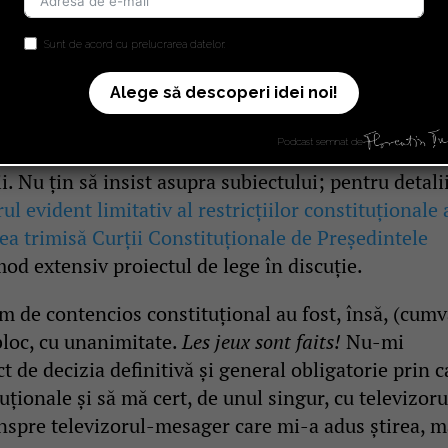
gea fundamentală, fiind un exemplu de neriguroasă
este toate, un puturos borhot semantic. Când zic ast
Sunt de acord cu prelucrarea datelor.
egulilor (ce înseamnă, de exemplu, „promovarea
Alege să descoperi idei noi!
l extrem de vag al termenilor și prescripțiilor
le, „distribuirea de materiale fasciste, legionare,
Podcast semnat de
rea absolut inadmisibilă a excepțiilor constituționa
i. Nu țin să insist asupra subiectului; pentru detalii
l evident limitativ al restricțiilor constituționale 
ea trimisă Curții Constituționale de Președintele
mod extensiv proiectul de lege în discuție.
em de contencios constituțional au fost, însă, (cum
 bloc, cu unanimitate.
Les jeux sont faits!
Nu-mi
t de decizia definitivă și general obligatorie prin c
ționale și să mă cert, de unul singur, cu televizoru
înspre televizorul-mesager care mi-a adus știrea, 