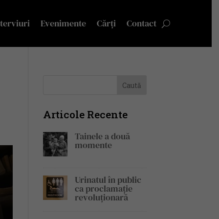
terviuri
Evenimente
Cărți
Contact
Articole Recente
Tainele a două
momente
Urinatul în public
ca proclamație
revoluționară