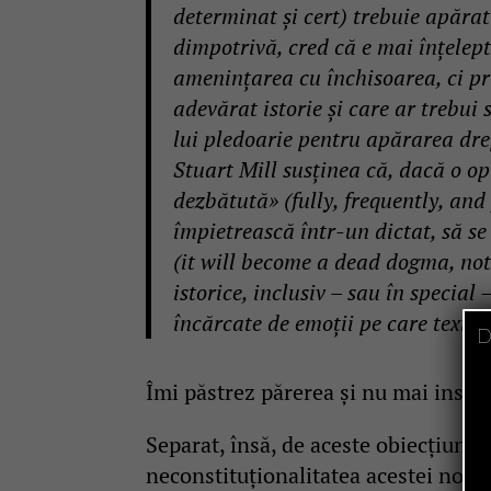
determinat şi cert) trebuie apăra
dimpotrivă, cred că e mai înţelept
ameninţarea cu închisoarea, ci pri
adevărat istorie şi care ar trebui 
lui pledoarie pentru apărarea drep
Stuart Mill susţinea că, dacă o op
dezbătută» (fully, frequently, and 
împietrească într-un dictat, să se
(it will become a dead dogma, not 
istorice, inclusiv – sau în special
încărcate de emoţii pe care textel
D
Îmi păstrez părerea și nu mai insist
Separat, însă, de aceste obiecțiuni d
neconstituționalitatea acestei noi l