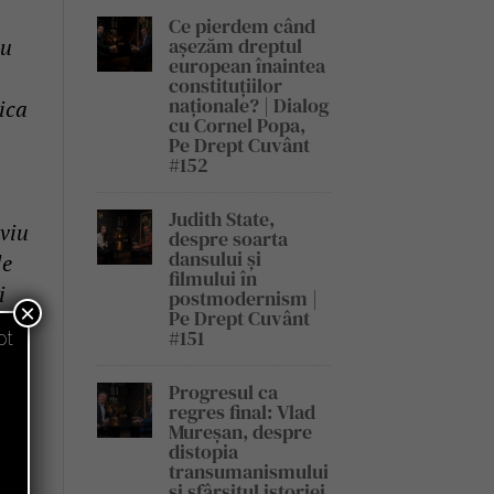
Ce pierdem când
au
așezăm dreptul
european înaintea
constituțiilor
naționale? | Dialog
sica
cu Cornel Popa,
Pe Drept Cuvânt
#152
Judith State,
 viu
despre soarta
dansului și
le
filmului în
i
postmodernism |
×
Pe Drept Cuvânt
#151
pt
Progresul ca
regres final: Vlad
Mureșan, despre
distopia
transumanismului
act
și sfârșitul istoriei