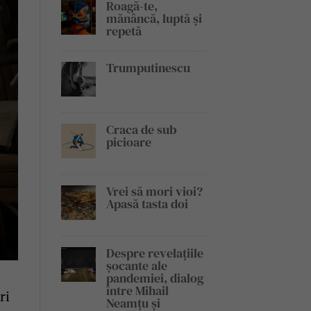
Roagă-te,
mănâncă, luptă și
repetă
Trumputinescu
Craca de sub
picioare
Vrei să mori vioi?
Apasă tasta doi
Despre revelațiile
șocante ale
pandemiei, dialog
între Mihail
ri
Neamțu și