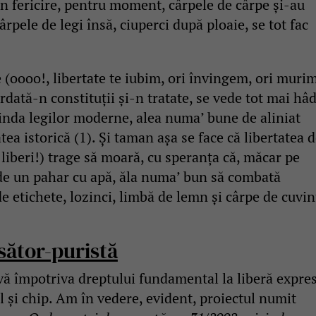
in fericire, pentru moment, cârpele de cârpe și-au
ârpele de legi însă, ciuperci după ploaie, se tot fac
e (oooo!, libertate te iubim, ori învingem, ori murim
rdată-n constituții și-n tratate, se vede tot mai hâd
linda legilor moderne, alea numa’ bune de aliniat
atea istorică (1). Și taman așa se face că libertatea 
liberi!) trage să moară, cu speranța că, măcar pe
 de un pahar cu apă, ăla numa’ bun să combată
e etichete, lozinci, limbă de lemn și cârpe de cuvin
isător-puristă
vă împotriva dreptului fundamental la liberă expre
el și chip. Am în vedere, evident, proiectul numit