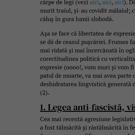
cârpe de legi (vezi
aici
,
aici
,
aici
). D
murit traiul, și-au covidit mălaiul; c
căluș în gura lumii slobodă.
Așa se face că libertatea de expresi
se dă de ceasul pușcăriei. Frumos fa
mai ridată și mai încercănată în og
corectitudinea politică cu verticalit
expresie (oooo!, vom muri și vom fi 
patul de moarte, va mai avea parte
deshidratarea lingvistică generată d
(2).
1. Legea anti-fascistă, v
Cea mai recentă agresiune legislati
a fost tălmăcită și răstălmăcită în f