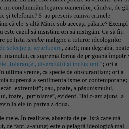
ce nu condamnăm legarea oamenilor, cândva, de gli
ie și telefonie? S-au prescris cumva crimele
răm că ele-s altă Mărie sub aceeași pălărie? Exempl
u este cazul să insistăm ori să instigăm. Ca să fiu
re pe lista
ismelor
maligne a tuturor ideologiilor
de selecție și ierarhizare
, zău!); mai degrabă, poate
eștinismului, ca supremă formă de prigoană împotri
e „toleranței, diversității și incluziunii”
; ori a
în ultima vreme, ca specie de obscurantism; ori a
femia supremă a sentimentalismelor contemporane; 
decât „extremist”; sau, poate, a pășunismului,
i, toate, „putinisme”, evident. Hai c-am ajuns la
evin la ele în partea a doua.
le mele. În realitate, absența de pe listă care mă
ut, de fapt, s-ajung) este o pelagră ideologică mai