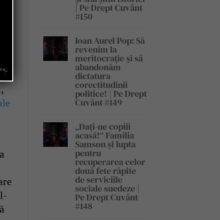
 și
| Pe Drept Cuvânt
#150
a,
Ioan Aurel Pop: Să
revenim la
meritocrație și să
abandonăm
le
dictatura
corectitudinii
,
politice! | Pe Drept
ale
Cuvânt #149
„Dați-ne copiii
acasă!“ Familia
Samson și lupta
pentru
va
recuperarea celor
două fete răpite
de serviciile
are
sociale suedeze |
l-
Pe Drept Cuvânt
#148
mă