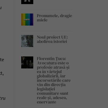
u
Pronumele, dragie
miele
Noul proiect UE:
abolirea istoriei
Florentin Țuca:
te
Avocatura este o
profesie atrasă și
ea în vârtejul
t,
globalizării, iar
încorsetările care
vin din direcția
legislației
comunitare sunt
reale și, adesea,
tru
enervante