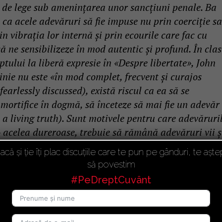
t de lege sub ameninţarea unor sancţiuni penale. Ba
 ca acele adevăruri să fie impuse nu prin coerciţie s
n vibraţia lor internă şi prin ecourile care fac cu
să ne sensibilizeze în mod autentic şi profund. În cla
tului la liberă expresie în «Despre libertate», John
inie nu este «în mod complet, frecvent şi curajos
fearlessly discussed), există riscul ca ea să se
 mortifice în dogmă, să înceteze să mai fie un adevăr
a living truth). Sunt motivele pentru care adevăruri
 – acelea dureroase, trebuie să rămână adevăruri vii ş
e de lege sunt incapabile să le cuprindă.”
acă și ție îți plac discuțiile care te pun pe gânduri, te aște
să povestim
.
#PeDreptCuvânt
e principiu, în acord cu aceia care au invocat
egi (inclusiv Președintele României), cred că acest 