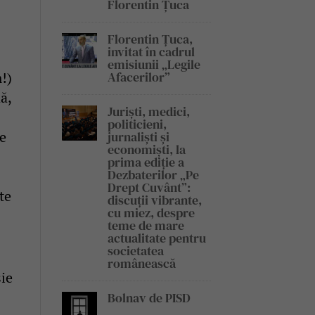
Florentin Țuca
Florentin Țuca,
invitat în cadrul
emisiunii „Legile
!)
Afacerilor”
ă,
Juriști, medici,
politicieni,
de
jurnaliști și
economiști, la
prima ediție a
Dezbaterilor „Pe
Drept Cuvânt”:
te
discuții vibrante,
cu miez, despre
teme de mare
actualitate pentru
societatea
românească
sie
Bolnav de PISD