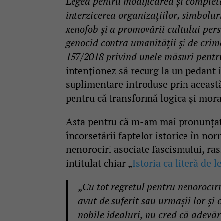
Legea pentru modificarea şi complet
interzicerea organizațiilor, simboluri
xenofob și a promovării cultului per
genocid contra umanității și de crim
157/2018 privind unele măsuri pentr
intenționez să recurg la un pedant 
suplimentare introduse prin această
pentru că transformă logica și mora
Asta pentru că m-am mai pronunțat p
încorsetării faptelor istorice în nor
nenorociri asociate fascismului, ras
intitulat chiar „
Istoria ca literă de l
„
Cu tot regretul pentru nenorociri
avut de suferit sau urmaşii lor şi
nobile idealuri, nu cred că adevăru