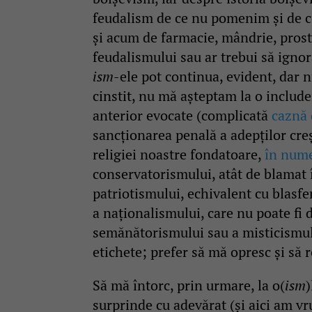
feudalism de ce nu pomenim și de 
și acum de farmacie, mândrie, prost
feudalismului sau ar trebui să igno
ism
-ele pot continua, evident, dar n
cinstit, nu mă așteptam la o include
anterior evocate (complicată
caznă 
sancționarea penală a adepților cr
religiei noastre fondatoare,
în numel
conservatorismului, atât de blamat 
patriotismului, echivalent cu blas
a naționalismului, care nu poate fi 
semănătorismului sau a misticismulu
etichete; prefer să mă opresc și să r
Să mă întorc, prin urmare, la o(
ism
)
surprinde cu adevărat (și aici am vr