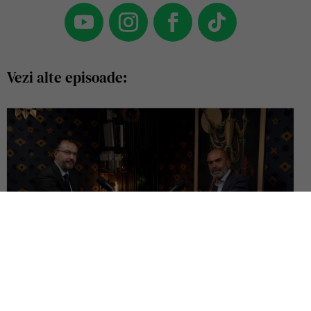
Vezi alte episoade:
Ce pierdem când așezăm dreptul european înaintea constituțiilor
naționale? | Dialog cu Cornel Popa, Pe Drept Cuvânt #152