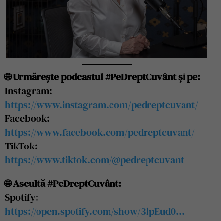
🌐 Urmărește podcastul #PeDreptCuvânt și pe:
Instagram:
https://www.instagram.com/pedreptcuvant/
Facebook:
https://www.facebook.com/pedreptcuvant/
TikTok:
https://www.tiktok.com/@pedreptcuvant
🌐 Ascultă #PeDreptCuvânt:
Spotify:
https://open.spotify.com/show/3lpEud0…