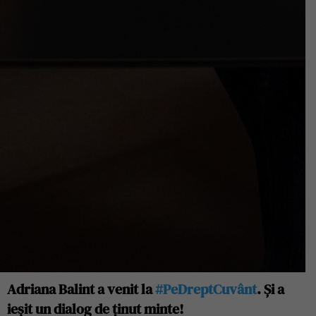
Adriana Balint a venit la
#PeDreptCuvânt
. Și a
ieșit un dialog de ținut minte!