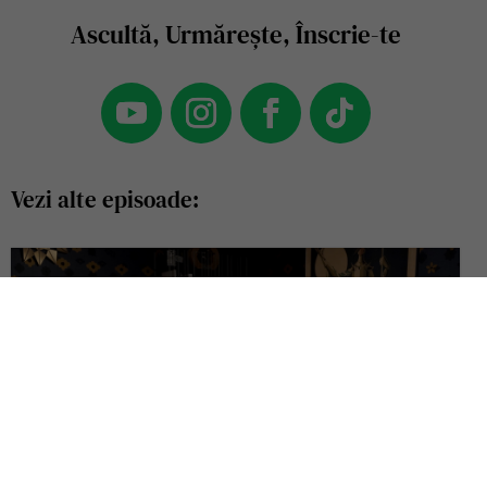
Ascultă, Urmărește, Înscrie-te
Vezi alte episoade: