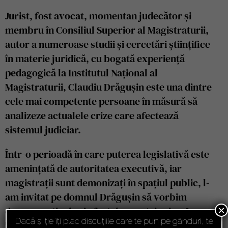
Jurist, fost avocat, momentan judecător și
membru în Consiliul Superior al Magistraturii,
autor a numeroase studii și cercetări științifice
în materie juridică, cu bogată experiență
pedagogică la Institutul Național al
Magistraturii, Claudiu Drăgușin este una dintre
cele mai competente persoane în măsură să
analizeze actualele crize care afectează
sistemul judiciar.
Într-o perioadă în care puterea legislativă este
amenințată de autoritatea executivă, iar
magistrații sunt demonizați în spațiul public, l-
am invitat pe domnul Drăgușin să vorbim
×
despre motivele și efectele acestei crize. L-am
Dacă și ție îți plac discuțiile care te pun pe gânduri, te
întrebat cum privește această campanie