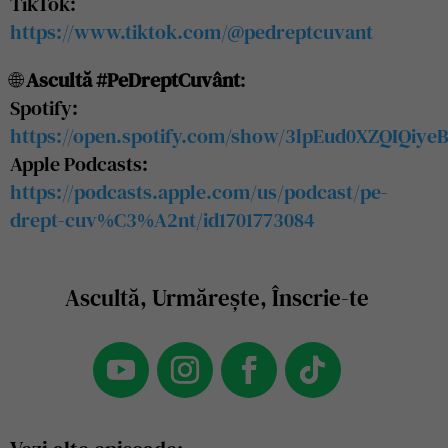
TikTok:
https://www.tiktok.com/@pedreptcuvant
🌐
Ascultă #PeDreptCuvânt
:
Spotify:
https://open.spotify.com/show/3lpEud0XZQIQiye
Apple Podcasts:
https://podcasts.apple.com/us/podcast/pe-
drept-cuv%C3%A2nt/id1701773084
Ascultă, Urmărește, Înscrie-te