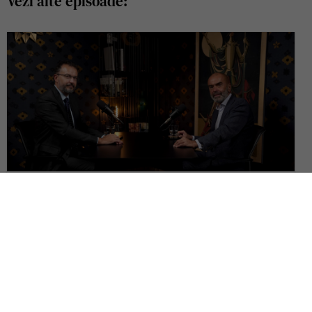
Vezi alte episoade:
Ce pierdem când așezăm dreptul european înaintea constituțiilor
naționale? | Dialog cu Cornel Popa, Pe Drept Cuvânt #152