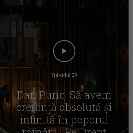
Episodul 29
Dan Puric: Să avem
credință absolută și
infinită în poporul
român! | Pe Drept