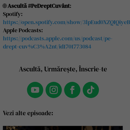
🌐
Ascultă #PeDreptCuvânt
:
Spotify:
https://open.spotify.com/show/3lpEud0XZQIQiye
Apple Podcasts:
https://podcasts.apple.com/us/podcast/pe-
drept-cuv%C3%A2nt/id1701773084
Ascultă, Urmărește, Înscrie-te
Vezi alte episoade: