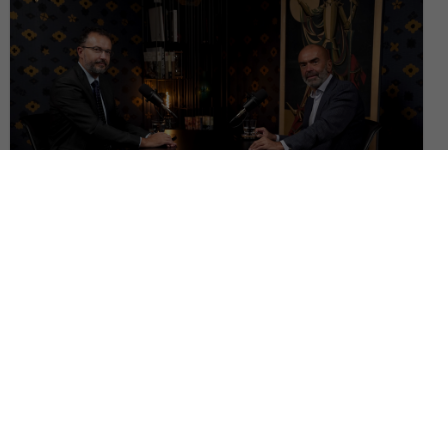
Ce pierdem când așezăm dreptul european înaintea constituțiilor
naționale? | Dialog cu Cornel Popa, Pe Drept Cuvânt #152