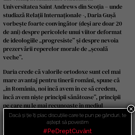
Universitatea Saint Andrews din Scoția – unde
studiază Relații Internaționale -, Daria Gușă
vorbește foarte convingător (deși are doar 20
de ani) despre pericolele unui viitor deformat
de ideologiile „progresiste” și despre nevoia
prezervării reperelor morale de „școală
veche”.
Daria crede că valorile ortodoxe sunt cel mai
mare avantaj pentru tinerii români, spune că
„în România, noi încă avem în ce să credem,
încă avem niște principii sănătoase”, principii
pe care nu le mai recunoaște în mediul
×
academic din Vest, unde „nu mai poți spune
Dacă și ție îți plac discuțiile care te pun pe gânduri, te
absolut nimic împotriva narativului oficial”, iar
aștept să povestim
cei mai mulți studenți nu mai au curaj să spună
#PeDreptCuvânt