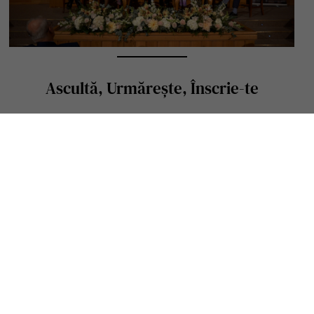
Ascultă, Urmărește, Înscrie-te
Vezi alte episoade: