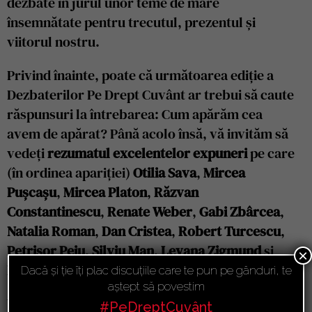
dezbate în jurul unor teme de mare
însemnătate pentru trecutul, prezentul și
viitorul nostru.
Privind înainte, poate că următoarea ediție a
Dezbaterilor Pe Drept Cuvânt ar trebui să caute
răspunsuri la întrebarea: Cum apărăm cea
avem de apărat? Până acolo însă, vă invităm să
vedeți
rezumatul excelentelor expuneri
pe care
(în ordinea apariției)
Otilia Sava
,
Mircea
Pușcașu
,
Mircea Platon
,
Răzvan
Constantinescu
,
Renate Weber
,
Gabi Zbârcea
,
Natalia Roman
,
Dan Cristea
,
Robert Turcescu
,
Petrișor Peiu
,
Silviu Man
,
Levana Zigmund
și
×
Ioan Chelaru
le-au reușit.
Dacă și ție îți plac discuțiile care te pun pe gânduri, te
aștept să povestim
Vrem să mulțumim încă o dată și camarazilor
#PeDreptCuvânt