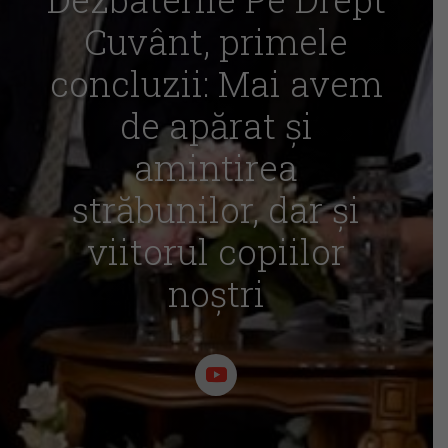
Cuvânt, primele
concluzii: Mai avem
de apărat și
amintirea
străbunilor, dar și
viitorul copiilor
noștri