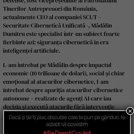
Defense, fost vicepreședinte al Patronatului
Tinerilor Antreprenori din România,
actualmente CEO al companiei SCUT –
Securitate Cibernetică Unificată -, Mădălin
Dumitru este specialist într-un subiect foarte
fierbinte azi: siguranța cibernetică în era
inteligenței artificiale.
L-am întrebat pe Mădălin despre impactul
economic (10 trilioane de dolari), social și chiar
emoțional al atacurilor cibernetice, l-am
întrebat despre apariția atacurilor cibernetice
autonome – realizate de agenți AI care iau
decizia și execută atacurile fără intervenție
×
umană -, despre alunecarea noastră într-o
Dacă și ție îți plac discuțiile care te pun pe gânduri, te
veritabilă eră a post-adevărului, odată cu
aștept să povestim
generarea conținutului fals (voci, imagini și
#PeDreptCuvânt