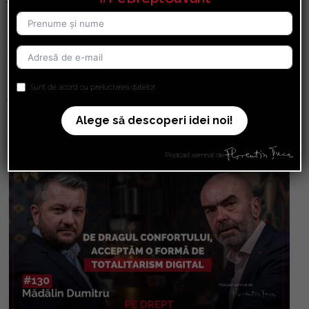
texte clonate) perfect credibil, dar și despre
amenințarea unei forme de totalitarism digital
impus prin (sau de) inteligența artificială.
Pentru binele nostru comun.
Sunt de acord cu prelucrarea datelor.
În final, am căutat câteva soluții la aceste
Alege să descoperi idei noi!
amenințări.
Podcast semnat de