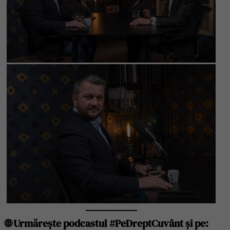
🌐 Urmărește podcastul #PeDreptCuvânt și pe: