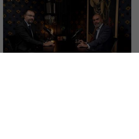
Ce pierdem când așezăm dreptul european înaintea constituțiilor
naționale? | Dialog cu Cornel Popa, Pe Drept Cuvânt #152