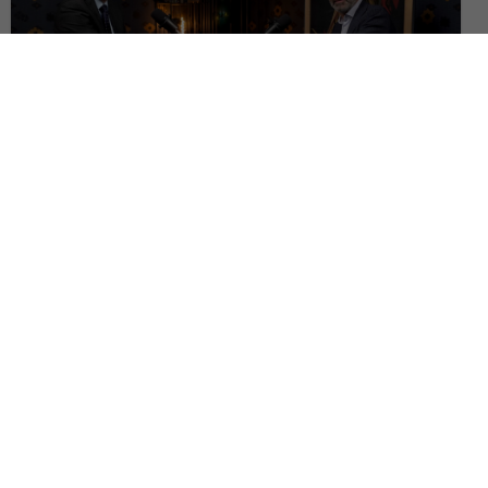
Ce pierdem când așezăm dreptul european înaintea constituțiilor
naționale? | Dialog cu Cornel Popa, Pe Drept Cuvânt #152
Judith State, despre soarta dansului și filmului în postmodernism | Pe
Drept Cuvânt #151