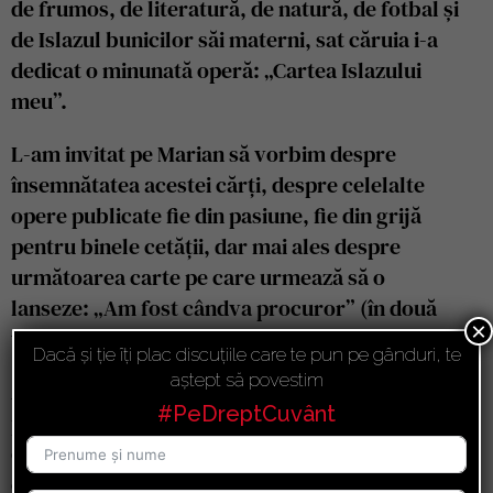
de frumos, de literatură, de natură, de fotbal și
de Islazul bunicilor săi materni, sat căruia i-a
dedicat o minunată operă: „Cartea Islazului
meu”.
L-am invitat pe Marian să vorbim despre
însemnătatea acestei cărți, despre celelalte
opere publicate fie din pasiune, fie din grijă
pentru binele cetății, dar mai ales despre
următoarea carte pe care urmează să o
lanseze: „Am fost cândva procuror” (în două
×
volume, Editura RAO).
Dacă și ție îți plac discuțiile care te pun pe gânduri, te
aștept să povestim
Am vorbit, așadar, despre iubirea lui Marian
#PeDreptCuvânt
pentru România, despre ce ne trage înainte și
ce ne trage înapoi, am vorbit despre marile
cazuri pe care le-a rezolvat, despre motivele