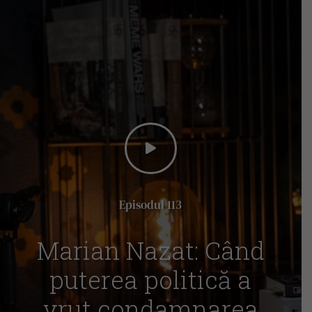
Episodul 113
Marian Nazat: Când
puterea politică a
vrut condamnarea