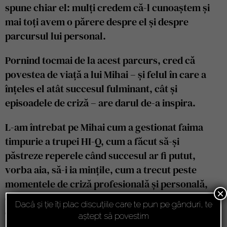
spune chiar el: mulți credem că-l cunoaștem și
mai toți avem o părere despre el și despre
parcursul lui personal.
Pornind tocmai de la acest parcurs, cred că
povestea de viață a lui Mihai – și felul în care a
înțeles el atât succesul fulminant, cât și
episoadele de criză – are darul de-a inspira.
L-am întrebat pe Mihai cum a gestionat faima
timpurie a trupei HI-Q, cum a făcut să-și
păstreze reperele când succesul ar fi putut,
vorba aia, să-i ia mințile, cum a trecut peste
momentele de criză profesională și personală,
×
dar și cum vede el muzica și industria muzicală
Dacă și ție îți plac discuțiile care te pun pe gânduri, te
de azi.
aștept să povestim