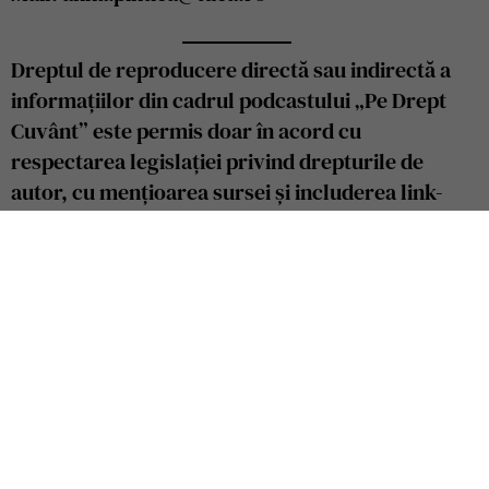
Dreptul de reproducere directă sau indirectă a
informațiilor din cadrul podcastului „Pe Drept
Cuvânt” este permis doar în acord cu
respectarea legislației privind drepturile de
autor, cu mențioarea sursei și includerea link-
ului către conținutul nostru video.
Ascultă, Urmărește, Înscrie-te
Vezi alte episoade: