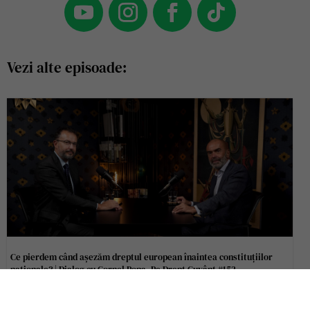
Vezi alte episoade:
Ce pierdem când așezăm dreptul european înaintea constituțiilor
naționale? | Dialog cu Cornel Popa, Pe Drept Cuvânt #152