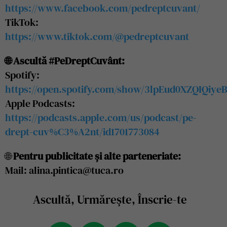
https://www.facebook.com/pedreptcuvant/
TikTok:
https://www.tiktok.com/@pedreptcuvant
🌐 Ascultă #PeDreptCuvânt:
Spotify:
https://open.spotify.com/show/3lpEud0XZQIQiye
Apple Podcasts:
https://podcasts.apple.com/us/podcast/pe-
drept-cuv%C3%A2nt/id1701773084
🌐
Pentru publicitate și alte parteneriate:
Mail: alina.pintica@tuca.ro
Ascultă, Urmărește, Înscrie-te