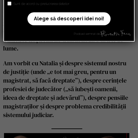
suntem vinovați, au nevoie de sprijinul nostru.
Sunt de acord cu prelucrarea datelor.
Iar noi avem o datorie morală față de
Alege să descoperi idei noi!
generațiile care vin după noi, pentru că, așa
cum spune Nata, generația părinților și
Podcast semnat de
bunicilor noștri nu ne-a lăsat nouă o astfel de
lume.
Am vorbit cu Natalia și despre sistemul nostru
de justiție (unde „e tot mai greu, pentru un
magistrat, să facă dreptate”), despre cerințele
profesiei de judecător („să iubești oamenii,
ideea de dreptate și adevărul”), despre pensiile
magistraților și despre problema credibilității
sistemului judiciar.