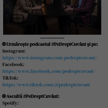
🌐 Urmărește podcastul #PeDreptCuvânt și pe:
Instagram:
https://www.instagram.com/pedreptcuvant/
Facebook:
https://www.facebook.com/pedreptcuvant/
TikTok:
https://www.tiktok.com/@pedreptcuvant
🌐 Ascultă #PeDreptCuvânt:
Spotify: