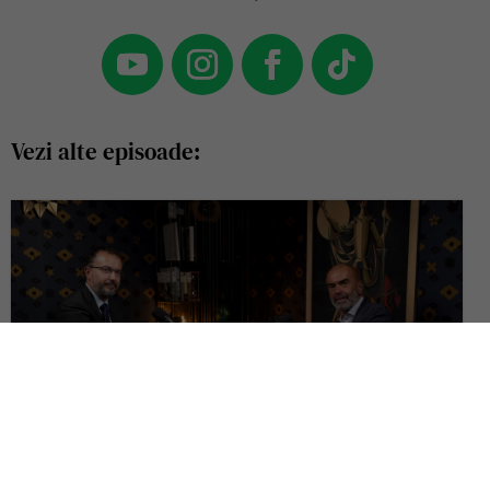
Vezi alte episoade:
Ce pierdem când așezăm dreptul european înaintea constituțiilor
naționale? | Dialog cu Cornel Popa, Pe Drept Cuvânt #152