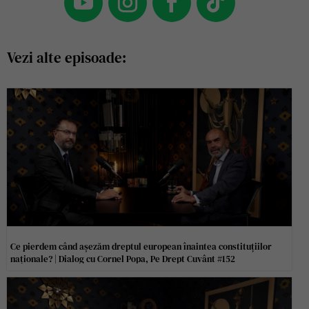
Vezi alte episoade:
Ce pierdem când așezăm dreptul european înaintea constituțiilor
naționale? | Dialog cu Cornel Popa, Pe Drept Cuvânt #152