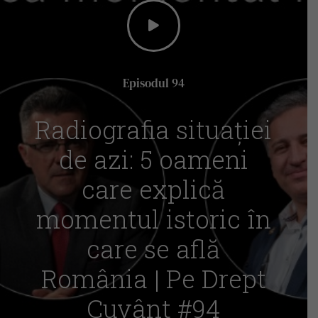
Episodul 94
Radiografia situației
de azi: 5 oameni
care explică
momentul istoric în
care se află
România | Pe Drept
Cuvânt #94