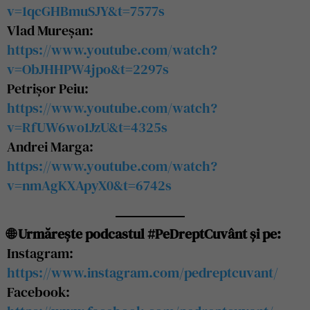
v=1qcGHBmuSJY&t=7577s
Vlad Mureșan:
https://www.youtube.com/watch?
v=ObJHHPW4jpo&t=2297s
Petrișor Peiu:
https://www.youtube.com/watch?
v=RfUW6wo1JzU&t=4325s
Andrei Marga:
https://www.youtube.com/watch?
v=nmAgKXApyX0&t=6742s
🌐 Urmărește podcastul #PeDreptCuvânt și pe:
Instagram:
https://www.instagram.com/pedreptcuvant/
Facebook: