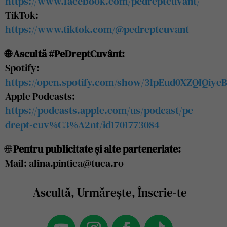
https://www.facebook.com/pedreptcuvant/
TikTok:
https://www.tiktok.com/@pedreptcuvant
🌐 Ascultă #PeDreptCuvânt:
Spotify:
https://open.spotify.com/show/3lpEud0XZQIQiye
Apple Podcasts:
https://podcasts.apple.com/us/podcast/pe-
drept-cuv%C3%A2nt/id1701773084
🌐
Pentru publicitate și alte parteneriate:
Mail: alina.pintica@tuca.ro
Ascultă, Urmărește, Înscrie-te