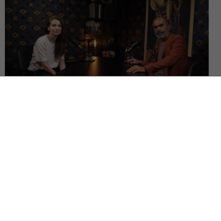
Judith State, despre soarta dansului și filmului în postmodernism | Pe
Drept Cuvânt #151