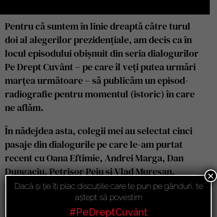
Pentru că suntem în linie dreaptă către turul
doi al alegerilor prezidențiale, am decis ca în
locul episodului obișnuit din seria dialogurilor
Pe Drept Cuvânt – pe care îl veți putea urmări
marțea următoare – să publicăm un episod-
radiografie pentru momentul (istoric) în care
ne aflăm.
În nădejdea asta, colegii mei au selectat cinci
pasaje din dialogurile pe care le-am purtat
recent cu Oana Eftimie, Andrei Marga, Dan
Dungaciu, Petrișor Peiu și Vlad Mureșan,
×
dezbateri prin care am pus pe masă câteva
Dacă și ție îți plac discuțiile care te pun pe gânduri, te
teme care descriu cu mare claritate contextul
aștept să povestim
geopolitic, economic și social de azi.
#PeDreptCuvânt