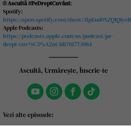
🌐
Ascultă #PeDreptCuvânt
:
Spotify:
https://open.spotify.com/show/3lpEud0XZQIQiye
Apple Podcasts:
https://podcasts.apple.com/us/podcast/pe-
drept-cuv%C3%A2nt/id1701773084
Ascultă, Urmărește, Înscrie-te
Vezi alte episoade: