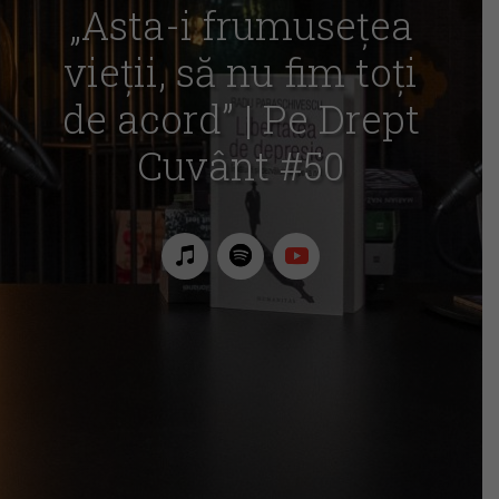
„Asta-i frumusețea
vieții, să nu fim toți
de acord” | Pe Drept
Cuvânt #50