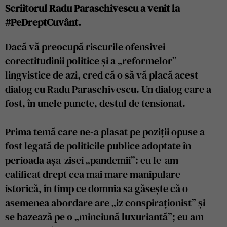
Scriitorul Radu Paraschivescu a venit la
#PeDreptCuvânt.
Dacă vă preocupă riscurile ofensivei
corectitudinii politice și a „reformelor”
lingvistice de azi, cred că o să vă placă acest
dialog cu Radu Paraschivescu. Un dialog care a
fost, în unele puncte, destul de tensionat.
Prima temă care ne-a plasat pe poziții opuse a
fost legată de politicile publice adoptate în
perioada așa-zisei „pandemii”: eu le-am
calificat drept cea mai mare manipulare
istorică, în timp ce domnia sa găsește că o
asemenea abordare are „iz conspiraționist” și
se bazează pe o „minciună luxuriantă”; eu am