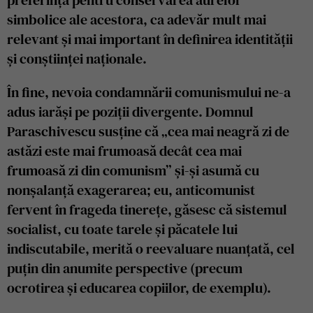
simbolice ale acestora, ca adevăr mult mai
relevant și mai important în definirea identității
și conștiinței naționale.
În fine, nevoia condamnării comunismului ne-a
adus iarăși pe poziții divergente. Domnul
Paraschivescu susține că „cea mai neagră zi de
astăzi este mai frumoasă decât cea mai
frumoasă zi din comunism” și-și asumă cu
nonșalanță exagerarea; eu, anticomunist
fervent în frageda tinerețe, găsesc că sistemul
socialist, cu toate tarele și păcatele lui
indiscutabile, merită o reevaluare nuanțată, cel
puțin din anumite perspective (precum
ocrotirea și educarea copiilor, de exemplu).