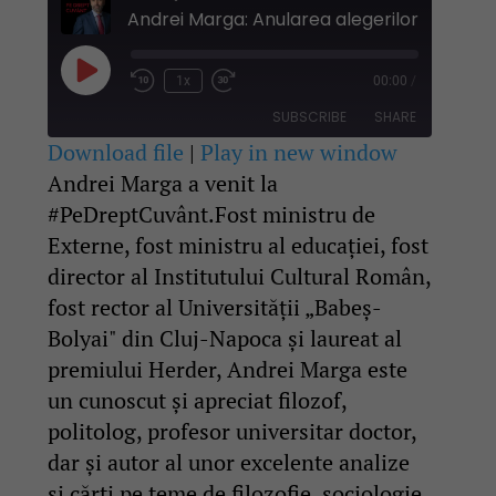
Play
1x
00:00
/
Rewind
Fast
Episode
10
Forward
SUBSCRIBE
SHARE
Seconds
30
seconds
Download file
|
Play in new window
Andrei Marga a venit la
SHARE
RSS FEED
#PeDreptCuvânt.Fost ministru de
LINK
Externe, fost ministru al educației, fost
director al Institutului Cultural Român,
EMBED
fost rector al Universității „Babeș-
Bolyai" din Cluj-Napoca și laureat al
premiului Herder, Andrei Marga este
un cunoscut și apreciat filozof,
politolog, profesor universitar doctor,
dar și autor al unor excelente analize
și cărți pe teme de filozofie, sociologie,