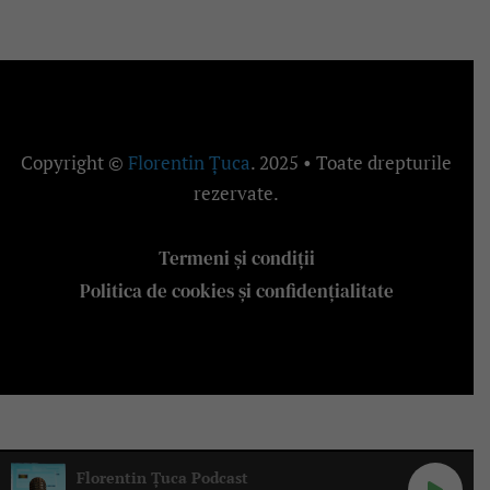
Copyright ©
Florentin Țuca
. 2025 • Toate drepturile
rezervate.
Termeni și condiții
Politica de cookies și confidențialitate
Florentin Țuca Podcast
Florentin Țuca Podcast