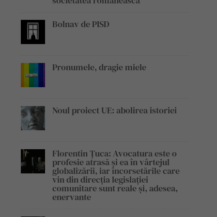
societatea românească
Bolnav de PISD
Pronumele, dragie miele
Noul proiect UE: abolirea istoriei
Florentin Țuca: Avocatura este o
profesie atrasă și ea în vârtejul
globalizării, iar încorsetările care
vin din direcția legislației
comunitare sunt reale și, adesea,
enervante