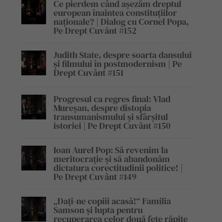
Ce pierdem când așezăm dreptul
european înaintea constituțiilor
naționale? | Dialog cu Cornel Popa,
Pe Drept Cuvânt #152
Judith State, despre soarta dansului
și filmului în postmodernism | Pe
Drept Cuvânt #151
Progresul ca regres final: Vlad
Mureșan, despre distopia
transumanismului și sfârșitul
istoriei | Pe Drept Cuvânt #150
Ioan Aurel Pop: Să revenim la
meritocrație și să abandonăm
dictatura corectitudinii politice! |
Pe Drept Cuvânt #149
„Dați-ne copiii acasă!“ Familia
Samson și lupta pentru
recuperarea celor două fete răpite