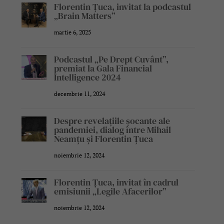
Florentin Țuca, invitat la podcastul
„Brain Matters”
martie 6, 2025
Podcastul „Pe Drept Cuvânt”,
premiat la Gala Financial
Intelligence 2024
decembrie 11, 2024
Despre revelațiile șocante ale
pandemiei, dialog între Mihail
Neamțu și Florentin Țuca
noiembrie 12, 2024
Florentin Țuca, invitat în cadrul
emisiunii „Legile Afacerilor”
noiembrie 12, 2024