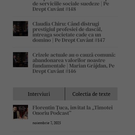
de serviciile sociale suedeze | Pe
Drept Cuvânt #148
Claudia Chiru: Când distrugi
prestigiul profesiei de dascăl,
întreaga societate cade ca un
domino | Pe Drept Cuvânt #147
Crizele actuale au o cauză comună:
abandonarea valorilor noastre
fundamentale | Marian Grăjdan, Pe
Drept Cuvânt #146
Interviuri
Colectia de texte
Florentin Țuca, invitat la „Timotei
Onoriu Podcast”
noiembrie 7, 2025