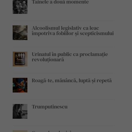
Tainele a două momente
Alcoolismul legislativ ca leac
împotriva fobiilor și scepticismului
Urinatul în public ca proclamație
revoluționară
Roagă-te, mănâncă, luptă și repetă
Trumputinescu