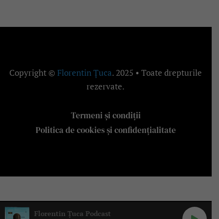
Copyright ©
Florentin Țuca
. 2025 • Toate drepturile
rezervate.
Termeni și condiții
Politica de cookies și confidențialitate
Florentin Țuca Podcast
Florentin Țuca Podcast