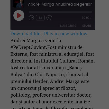
Play
1x
00:00
/
Rewind
Fast
Episode
10
Forward
SUBSCRIBE
SHARE
Seconds
30
seconds
Download file
|
Play in new window
Andrei Marga a venit la
SHARE
RSS FEED
#PeDreptCuvânt.Fost ministru de
LINK
Externe, fost ministru al educației, fost
director al Institutului Cultural Român,
EMBED
fost rector al Universității „Babeș-
Bolyai" din Cluj-Napoca și laureat al
premiului Herder, Andrei Marga este
un cunoscut și apreciat filozof,
politolog, profesor universitar doctor,
dar și autor al unor excelente analize
și cărți pe teme de filozofie, sociologie,