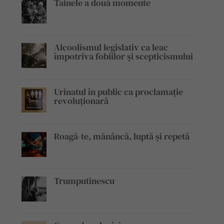
Tainele a două momente
Alcoolismul legislativ ca leac
împotriva fobiilor și scepticismului
Urinatul în public ca proclamație
revoluționară
Roagă-te, mănâncă, luptă și repetă
Trumputinescu