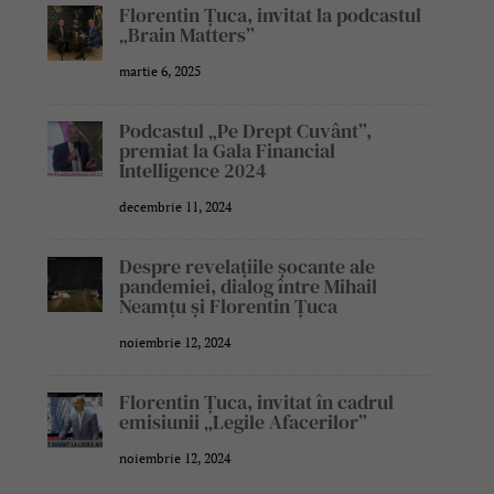
Florentin Țuca, invitat la podcastul
„Brain Matters”
martie 6, 2025
Podcastul „Pe Drept Cuvânt”,
premiat la Gala Financial
Intelligence 2024
decembrie 11, 2024
Despre revelațiile șocante ale
pandemiei, dialog între Mihail
Neamțu și Florentin Țuca
noiembrie 12, 2024
Florentin Țuca, invitat în cadrul
emisiunii „Legile Afacerilor”
noiembrie 12, 2024