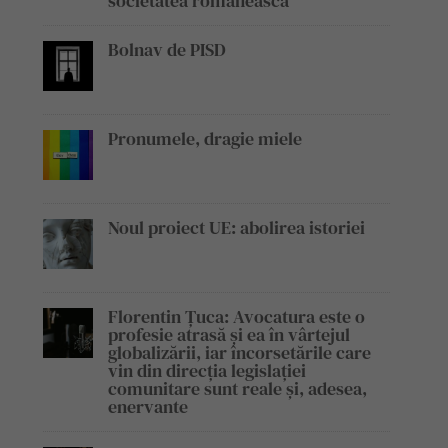
societatea românească
Bolnav de PISD
Pronumele, dragie miele
Noul proiect UE: abolirea istoriei
Florentin Țuca: Avocatura este o
profesie atrasă și ea în vârtejul
globalizării, iar încorsetările care
vin din direcția legislației
comunitare sunt reale și, adesea,
enervante