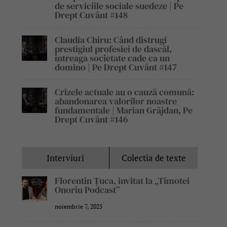
de serviciile sociale suedeze | Pe
Drept Cuvânt #148
Claudia Chiru: Când distrugi
prestigiul profesiei de dascăl,
întreaga societate cade ca un
domino | Pe Drept Cuvânt #147
Crizele actuale au o cauză comună:
abandonarea valorilor noastre
fundamentale | Marian Grăjdan, Pe
Drept Cuvânt #146
Interviuri
Colectia de texte
Florentin Țuca, invitat la „Timotei
Onoriu Podcast”
noiembrie 7, 2025