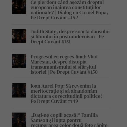
Ce pierdem când așezăm dreptul
european înaintea constituțiilor
naționale? | Dialog cu Cornel Popa,
Pe Drept Cuvânt #152
Judith State, despre soarta dansului
și filmului în postmodernism | Pe
Drept Cuvânt #151
Progresul ca regres final: Vlad
Mureșan, despre distopia
transumanismului și sfârșitul
istoriei | Pe Drept Cuvânt #150
Ioan Aurel Pop: Să revenim la
meritocrație și să abandonăm
dictatura corectitudinii politice! |
Pe Drept Cuvânt #149
„Dați-ne copiii acasă!“ Familia
Samson și lupta pentru
recuperarea celor două fete răpite