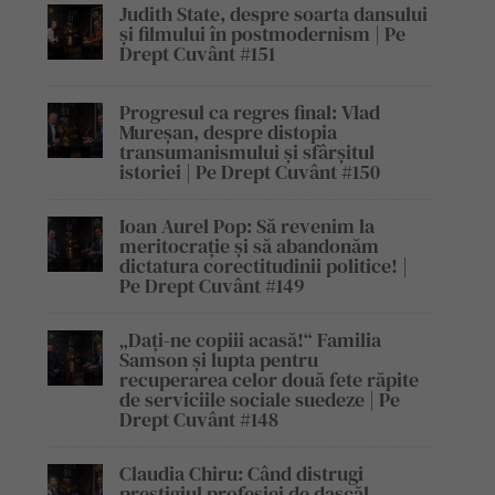
Judith State, despre soarta dansului
și filmului în postmodernism | Pe
Drept Cuvânt #151
Progresul ca regres final: Vlad
Mureșan, despre distopia
transumanismului și sfârșitul
istoriei | Pe Drept Cuvânt #150
Ioan Aurel Pop: Să revenim la
meritocrație și să abandonăm
dictatura corectitudinii politice! |
Pe Drept Cuvânt #149
„Dați-ne copiii acasă!“ Familia
Samson și lupta pentru
recuperarea celor două fete răpite
de serviciile sociale suedeze | Pe
Drept Cuvânt #148
Claudia Chiru: Când distrugi
prestigiul profesiei de dascăl,