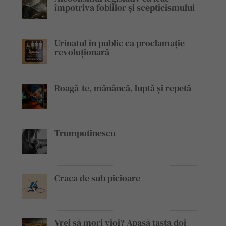
împotriva fobiilor și scepticismului
Urinatul în public ca proclamație
revoluționară
Roagă-te, mănâncă, luptă și repetă
Trumputinescu
Craca de sub picioare
Vrei să mori vioi? Apasă tasta doi