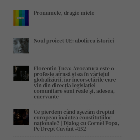
Pronumele, dragie miele
Noul proiect UE: abolirea istoriei
Florentin Țuca: Avocatura este o
profesie atrasă și ea în vârtejul
globalizării, iar încorsetările care
vin din direcția legislației
comunitare sunt reale și, adesea,
enervante
Ce pierdem când așezăm dreptul
european înaintea constituțiilor
naționale? | Dialog cu Cornel Popa,
Pe Drept Cuvânt #152