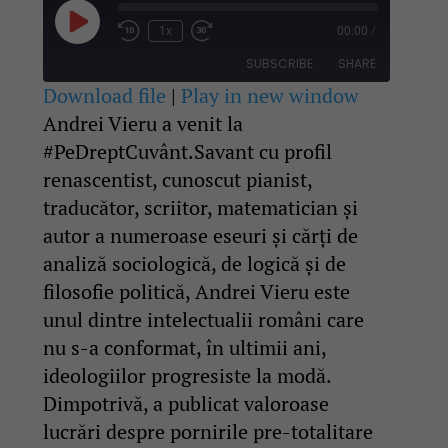
Play
1x
00:00
/
Rewind
Fast
Episode
10
Forward
SUBSCRIBE
SHARE
Seconds
30
seconds
Download file
|
Play in new window
Andrei Vieru a venit la
SHARE
RSS FEED
#PeDreptCuvânt.Savant cu profil
LINK
renascentist, cunoscut pianist,
traducător, scriitor, matematician și
EMBED
autor a numeroase eseuri și cărți de
analiză sociologică, de logică și de
filosofie politică, Andrei Vieru este
unul dintre intelectualii români care
nu s-a conformat, în ultimii ani,
ideologiilor progresiste la modă.
Dimpotrivă, a publicat valoroase
lucrări despre pornirile pre-totalitare