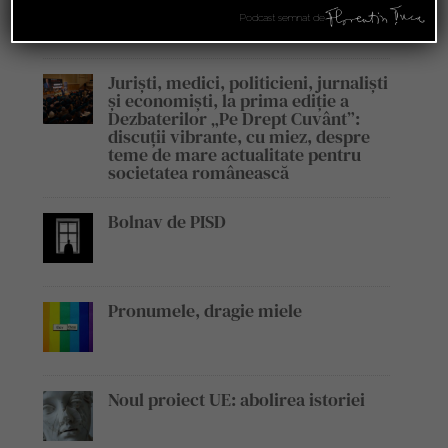
emisiunii „Legile Afacerilor”
Podcast semnat de
Juriști, medici, politicieni, jurnaliști
și economiști, la prima ediție a
Dezbaterilor „Pe Drept Cuvânt”:
discuții vibrante, cu miez, despre
teme de mare actualitate pentru
societatea românească
Bolnav de PISD
Pronumele, dragie miele
Noul proiect UE: abolirea istoriei