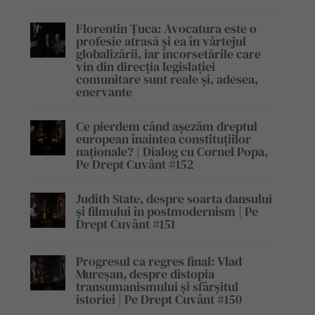
Florentin Țuca: Avocatura este o
profesie atrasă și ea în vârtejul
globalizării, iar încorsetările care
vin din direcția legislației
comunitare sunt reale și, adesea,
enervante
Ce pierdem când așezăm dreptul
european înaintea constituțiilor
naționale? | Dialog cu Cornel Popa,
Pe Drept Cuvânt #152
Judith State, despre soarta dansului
și filmului în postmodernism | Pe
Drept Cuvânt #151
Progresul ca regres final: Vlad
Mureșan, despre distopia
transumanismului și sfârșitul
istoriei | Pe Drept Cuvânt #150