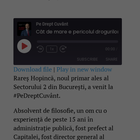
Pe Drept Cuvânt
Play
1x
00:00
/
Rewind
Fast
Episode
10
Forward
SUBSCRIBE
SHARE
Seconds
30
seconds
Download file
|
Play in new window
Rareș Hopincă, noul primar ales al
SHARE
RSS FEED
Sectorului 2 din București, a venit la
LINK
#PeDreptCuvânt.
EMBED
Absolvent de filosofie, un om cu o
experiență de peste 15 ani în
administrație publică, fost prefect al
Capitalei, fost director general al