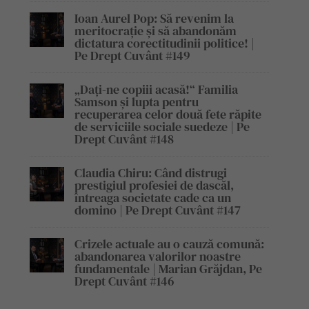
Ioan Aurel Pop: Să revenim la
meritocrație și să abandonăm
dictatura corectitudinii politice! |
Pe Drept Cuvânt #149
„Dați-ne copiii acasă!“ Familia
Samson și lupta pentru
recuperarea celor două fete răpite
de serviciile sociale suedeze | Pe
Drept Cuvânt #148
Claudia Chiru: Când distrugi
prestigiul profesiei de dascăl,
întreaga societate cade ca un
domino | Pe Drept Cuvânt #147
Crizele actuale au o cauză comună:
abandonarea valorilor noastre
fundamentale | Marian Grăjdan, Pe
Drept Cuvânt #146