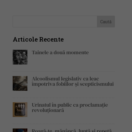
Articole Recente
Tainele a două momente
Alcoolismul legislativ ca leac
împotriva fobiilor și scepticismului
Urinatul în public ca proclamație
revoluționară
Roagă-te, mănâncă, luptă și repetă