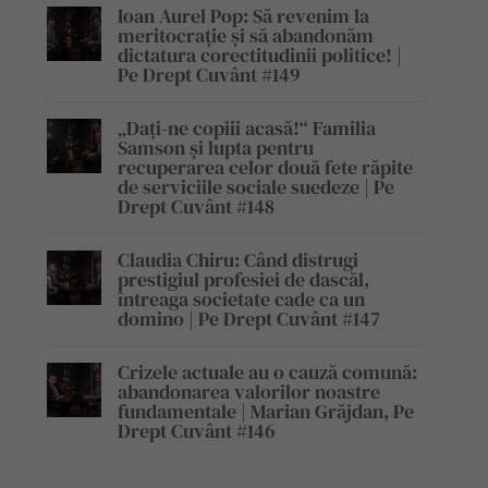
Ioan Aurel Pop: Să revenim la
meritocrație și să abandonăm
dictatura corectitudinii politice! |
Pe Drept Cuvânt #149
„Dați-ne copiii acasă!“ Familia
Samson și lupta pentru
recuperarea celor două fete răpite
de serviciile sociale suedeze | Pe
Drept Cuvânt #148
Claudia Chiru: Când distrugi
prestigiul profesiei de dascăl,
întreaga societate cade ca un
domino | Pe Drept Cuvânt #147
Crizele actuale au o cauză comună:
abandonarea valorilor noastre
fundamentale | Marian Grăjdan, Pe
Drept Cuvânt #146