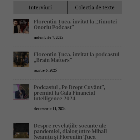
Interviuri
Colectia de texte
Florentin Țuca, invitat la „Timotei
Onoriu Podcast”
noiembrie 7, 2025
Florentin Țuca, invitat la podcastul
„Brain Matters”
martie 6, 2025
Podcastul „Pe Drept Cuvânt”,
premiat la Gala Financial
Intelligence 2024
decembrie 11, 2024
Despre revelațiile șocante ale
pandemiei, dialog între Mihail
Neamțu și Florentin Țuca