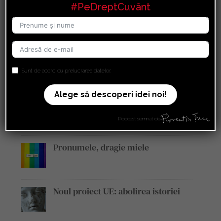
#PeDreptCuvânt
Juriști, medici, politicieni, jurnaliști
și economiști, la prima ediție a
Dezbaterilor „Pe Drept Cuvânt”:
discuții vibrante, cu miez, despre
teme de mare actualitate pentru
Sunt de acord cu prelucrarea datelor.
societatea românească
Alege să descoperi idei noi!
Bolnav de PISD
Podcast semnat de
Pronumele, dragie miele
Noul proiect UE: abolirea istoriei