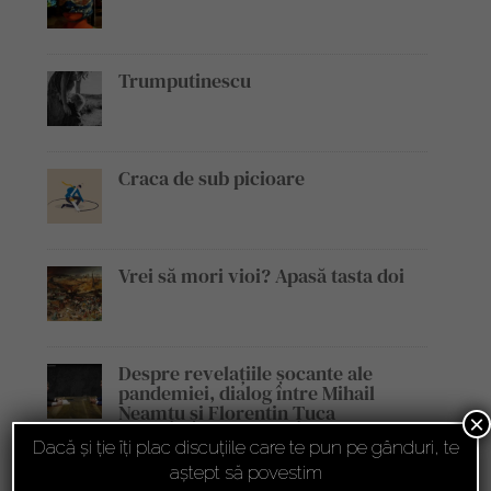
Trumputinescu
Craca de sub picioare
Vrei să mori vioi? Apasă tasta doi
Despre revelațiile șocante ale
pandemiei, dialog între Mihail
Neamțu și Florentin Țuca
×
Dacă și ție îți plac discuțiile care te pun pe gânduri, te
Florentin Țuca, invitat în cadrul
aștept să povestim
emisiunii „Legile Afacerilor”