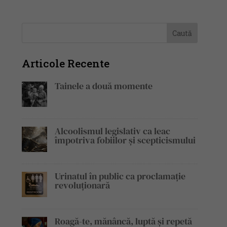
Articole Recente
Tainele a două momente
Alcoolismul legislativ ca leac
împotriva fobiilor și scepticismului
Urinatul în public ca proclamație
revoluționară
Roagă-te, mănâncă, luptă și repetă