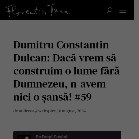
Dumitru Constantin
Dulcan: Dacă vrem să
construim o lume fără
Dumnezeu, n-avem
nici o șansă! #59
de
andreea@webspire
|
6 august, 2024
Pe Drept Cuvânt