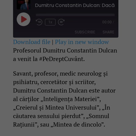
Play
1x
00:00
/
Rewind
Fast
Episode
10
Forward
SUBSCRIBE
SHARE
Seconds
30
seconds
Download file
|
Play in new window
Profesorul Dumitru Constantin Dulcan
SHARE
RSS FEED
a venit la #PeDreptCuvânt.
LINK
Savant, profesor, medic neurolog și
EMBED
psihiatru, cercetător și scriitor,
Dumitru Constantin Dulcan este autor
al cărților „Inteligența Materiei”,
„Creierul și Mintea Universului”, „În
căutarea sensului pierdut”, „Somnul
Rațiunii”, sau „Mintea de dincolo”.