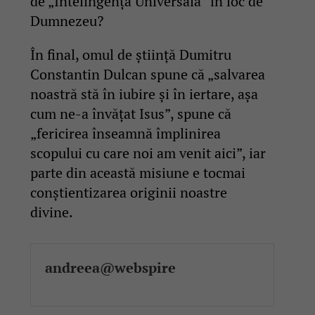
de „Intelingență Universală” în loc de
Dumnezeu?
În final, omul de știință Dumitru
Constantin Dulcan spune că „salvarea
noastră stă în iubire și în iertare, așa
cum ne-a învățat Isus”, spune că
„fericirea înseamnă împlinirea
scopului cu care noi am venit aici”, iar
parte din această misiune e tocmai
conștientizarea originii noastre
divine.
andreea@webspire