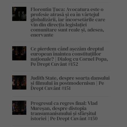
Florentin Țuca: Avocatura este o
profesie atrasă și ea în vârtejul
globalizării, iar încorsetările care
vin din direcția legislației
comunitare sunt reale și, adesea,
enervante
Ce pierdem când așezăm dreptul
european înaintea constituțiilor
naționale? | Dialog cu Cornel Popa,
Pe Drept Cuvânt #152
Judith State, despre soarta dansului
și filmului în postmodernism | Pe
Drept Cuvânt #151
Progresul ca regres final: Vlad
Mureșan, despre distopia
transumanismului și sfârșitul
istoriei | Pe Drept Cuvânt #150