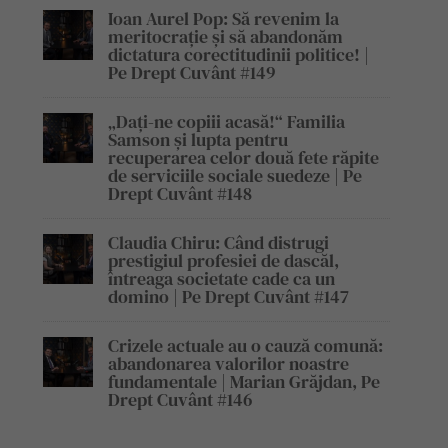
Ioan Aurel Pop: Să revenim la
meritocrație și să abandonăm
dictatura corectitudinii politice! |
Pe Drept Cuvânt #149
„Dați-ne copiii acasă!“ Familia
Samson și lupta pentru
recuperarea celor două fete răpite
de serviciile sociale suedeze | Pe
Drept Cuvânt #148
Claudia Chiru: Când distrugi
prestigiul profesiei de dascăl,
întreaga societate cade ca un
domino | Pe Drept Cuvânt #147
Crizele actuale au o cauză comună:
abandonarea valorilor noastre
fundamentale | Marian Grăjdan, Pe
Drept Cuvânt #146