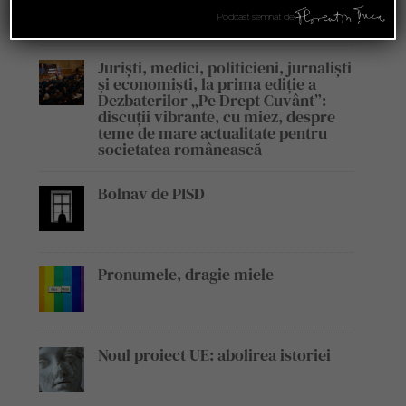
emisiunii „Legile Afacerilor”
Podcast semnat de
Juriști, medici, politicieni, jurnaliști
și economiști, la prima ediție a
Dezbaterilor „Pe Drept Cuvânt”:
discuții vibrante, cu miez, despre
teme de mare actualitate pentru
societatea românească
Bolnav de PISD
Pronumele, dragie miele
Noul proiect UE: abolirea istoriei