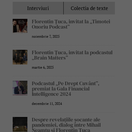
Interviuri
Colectia de texte
Florentin Țuca, invitat la „Timotei
Onoriu Podcast”
noiembrie 7, 2025
Florentin Țuca, invitat la podcastul
„Brain Matters”
martie 6, 2025
Podcastul „Pe Drept Cuvânt”,
premiat la Gala Financial
Intelligence 2024
decembrie 11, 2024
Despre revelațiile șocante ale
pandemiei, dialog între Mihail
Neamțu și Florentin Țuca