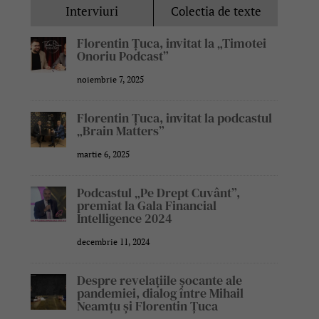
Interviuri
Colectia de texte
Florentin Țuca, invitat la „Timotei
Onoriu Podcast”
noiembrie 7, 2025
Florentin Țuca, invitat la podcastul
„Brain Matters”
martie 6, 2025
Podcastul „Pe Drept Cuvânt”,
premiat la Gala Financial
Intelligence 2024
decembrie 11, 2024
Despre revelațiile șocante ale
pandemiei, dialog între Mihail
Neamțu și Florentin Țuca