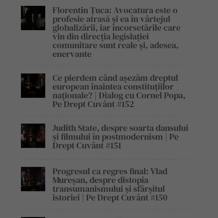
Florentin Țuca: Avocatura este o
profesie atrasă și ea în vârtejul
globalizării, iar încorsetările care
vin din direcția legislației
comunitare sunt reale și, adesea,
enervante
Ce pierdem când așezăm dreptul
european înaintea constituțiilor
naționale? | Dialog cu Cornel Popa,
Pe Drept Cuvânt #152
Judith State, despre soarta dansului
și filmului în postmodernism | Pe
Drept Cuvânt #151
Progresul ca regres final: Vlad
Mureșan, despre distopia
transumanismului și sfârșitul
istoriei | Pe Drept Cuvânt #150