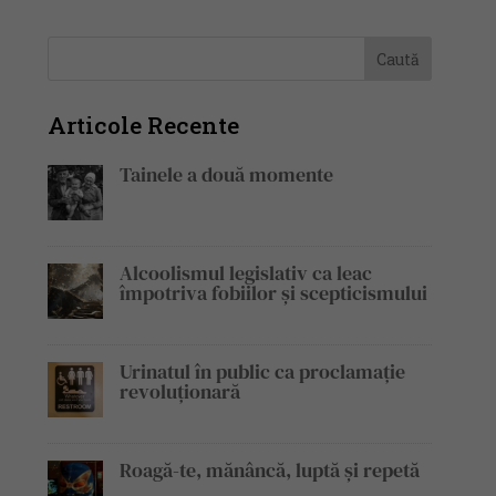
Articole Recente
Tainele a două momente
Alcoolismul legislativ ca leac
împotriva fobiilor și scepticismului
Urinatul în public ca proclamație
revoluționară
Roagă-te, mănâncă, luptă și repetă