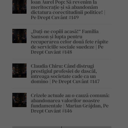
Ioan Aurel Pop: Să revenim la
meritocrație și să abandonăm
dictatura corectitudinii politice! |
Pe Drept Cuvânt #149
„Dați-ne copiii acasă!“ Familia
Samson și lupta pentru
recuperarea celor două fete răpite
de serviciile sociale suedeze | Pe
Drept Cuvânt #148
Claudia Chiru: Când distrugi
prestigiul profesiei de dascăl,
întreaga societate cade ca un
domino | Pe Drept Cuvânt #147
Crizele actuale au o cauză comună:
abandonarea valorilor noastre
fundamentale | Marian Grăjdan, Pe
Drept Cuvânt #146