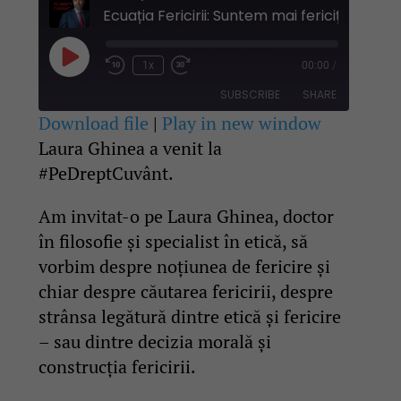
Play
1x
00:00
/
Rewind
Fast
Episode
10
Forward
SUBSCRIBE
SHARE
Seconds
30
seconds
Download file
|
Play in new window
Laura Ghinea a venit la
SHARE
RSS FEED
#PeDreptCuvânt.
LINK
Am invitat-o pe Laura Ghinea, doctor
EMBED
în filosofie și specialist în etică, să
vorbim despre noțiunea de fericire și
chiar despre căutarea fericirii, despre
strânsa legătură dintre etică și fericire
– sau dintre decizia morală și
construcția fericirii.