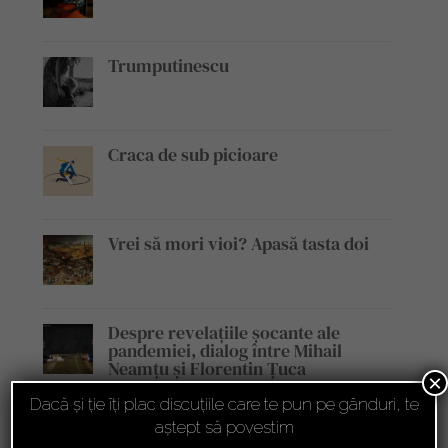
Trumputinescu
Craca de sub picioare
Vrei să mori vioi? Apasă tasta doi
Despre revelațiile șocante ale
pandemiei, dialog între Mihail
Neamțu și Florentin Țuca
×
Dacă și ție îți plac discuțiile care te pun pe gânduri, te
Florentin Țuca, invitat în cadrul
aștept să povestim
emisiunii „Legile Afacerilor”