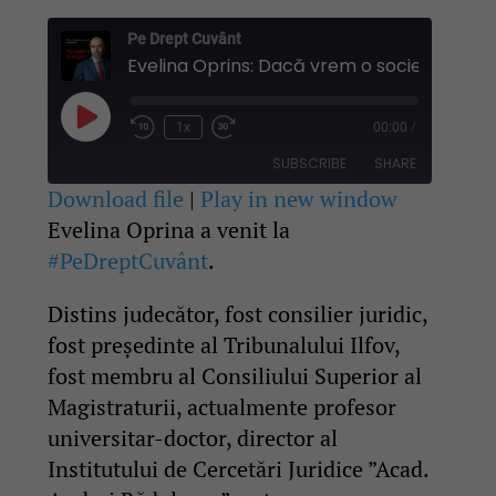
Pe Drept Cuvânt
Play
1x
00:00
/
Rewind
Fast
Episode
10
Forward
SUBSCRIBE
SHARE
Seconds
30
seconds
Download file
|
Play in new window
Evelina Oprina a venit la
SHARE
RSS FEED
#PeDreptCuvânt
.
LINK
Distins judecător, fost consilier juridic,
EMBED
fost președinte al Tribunalului Ilfov,
fost membru al Consiliului Superior al
Magistraturii, actualmente profesor
universitar-doctor, director al
Institutului de Cercetări Juridice ”Acad.