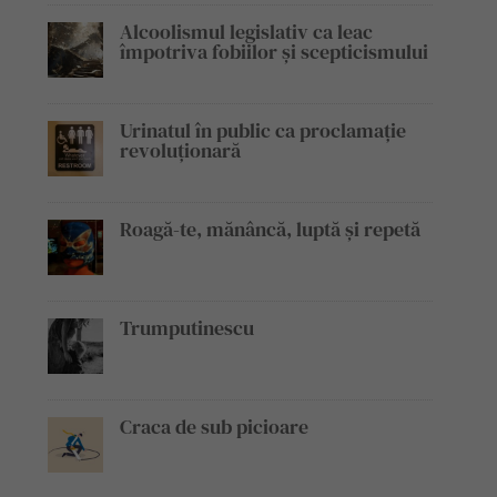
Alcoolismul legislativ ca leac
împotriva fobiilor și scepticismului
Urinatul în public ca proclamație
revoluționară
Roagă-te, mănâncă, luptă și repetă
Trumputinescu
Craca de sub picioare