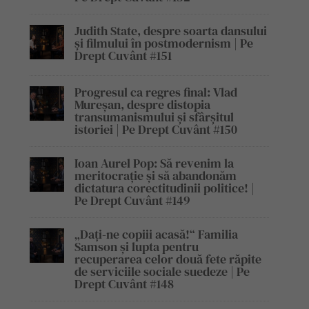
Judith State, despre soarta dansului
și filmului în postmodernism | Pe
Drept Cuvânt #151
Progresul ca regres final: Vlad
Mureșan, despre distopia
transumanismului și sfârșitul
istoriei | Pe Drept Cuvânt #150
Ioan Aurel Pop: Să revenim la
meritocrație și să abandonăm
dictatura corectitudinii politice! |
Pe Drept Cuvânt #149
„Dați-ne copiii acasă!“ Familia
Samson și lupta pentru
recuperarea celor două fete răpite
de serviciile sociale suedeze | Pe
Drept Cuvânt #148