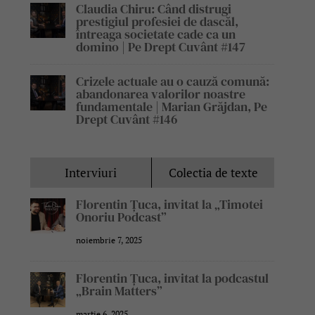
Claudia Chiru: Când distrugi
prestigiul profesiei de dascăl,
întreaga societate cade ca un
domino | Pe Drept Cuvânt #147
Crizele actuale au o cauză comună:
abandonarea valorilor noastre
fundamentale | Marian Grăjdan, Pe
Drept Cuvânt #146
Interviuri
Colectia de texte
Florentin Țuca, invitat la „Timotei
Onoriu Podcast”
noiembrie 7, 2025
Florentin Țuca, invitat la podcastul
„Brain Matters”
martie 6, 2025