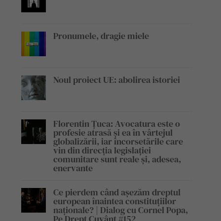
Pronumele, dragie miele
Noul proiect UE: abolirea istoriei
Florentin Țuca: Avocatura este o
profesie atrasă și ea în vârtejul
globalizării, iar încorsetările care
vin din direcția legislației
comunitare sunt reale și, adesea,
enervante
Ce pierdem când așezăm dreptul
european înaintea constituțiilor
naționale? | Dialog cu Cornel Popa,
Pe Drept Cuvânt #152