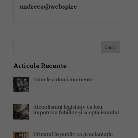
andreea@webspire
Articole Recente
Tainele a două momente
Alcoolismul legislativ ca leac
împotriva fobiilor și scepticismului
Urinatul în public ca proclamație