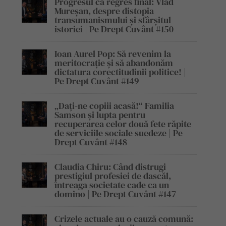
Progresul ca regres final: Vlad
Mureșan, despre distopia
transumanismului și sfârșitul
istoriei | Pe Drept Cuvânt #150
Ioan Aurel Pop: Să revenim la
meritocrație și să abandonăm
dictatura corectitudinii politice! |
Pe Drept Cuvânt #149
„Dați-ne copiii acasă!“ Familia
Samson și lupta pentru
recuperarea celor două fete răpite
de serviciile sociale suedeze | Pe
Drept Cuvânt #148
Claudia Chiru: Când distrugi
prestigiul profesiei de dascăl,
întreaga societate cade ca un
domino | Pe Drept Cuvânt #147
Crizele actuale au o cauză comună: