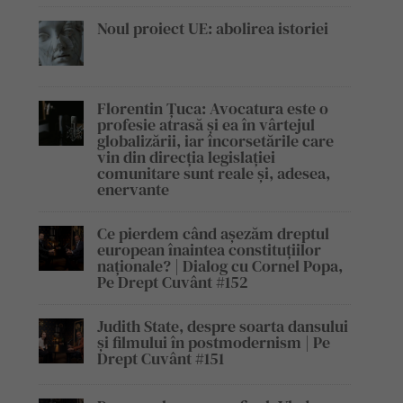
Noul proiect UE: abolirea istoriei
Florentin Țuca: Avocatura este o
profesie atrasă și ea în vârtejul
globalizării, iar încorsetările care
vin din direcția legislației
comunitare sunt reale și, adesea,
enervante
Ce pierdem când așezăm dreptul
european înaintea constituțiilor
naționale? | Dialog cu Cornel Popa,
Pe Drept Cuvânt #152
Judith State, despre soarta dansului
și filmului în postmodernism | Pe
Drept Cuvânt #151