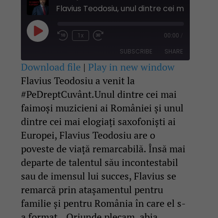
Play
1x
00:00
/
Rewind
Fast
Episode
10
Forward
SUBSCRIBE
SHARE
Seconds
30
seconds
Download file
|
Play in new window
Flavius Teodosiu a venit la
SHARE
RSS FEED
#PeDreptCuvânt.Unul dintre cei mai
LINK
faimoși muzicieni ai României și unul
dintre cei mai elogiați saxofoniști ai
EMBED
Europei, Flavius Teodosiu are o
poveste de viață remarcabilă. Însă mai
departe de talentul său incontestabil
sau de imensul lui succes, Flavius se
remarcă prin atașamentul pentru
familie și pentru România în care el s-
a format. „Oriunde plecam, abia