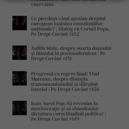
enervante
Ce pierdem când așezăm dreptul
european înaintea constituțiilor
naționale? | Dialog cu Cornel Popa,
Pe Drept Cuvânt #152
Judith State, despre soarta dansului
și filmului în postmodernism | Pe
Drept Cuvânt #151
Progresul ca regres final: Vlad
Mureșan, despre distopia
transumanismului și sfârșitul
istoriei | Pe Drept Cuvânt #150
Ioan Aurel Pop: Să revenim la
meritocrație și să abandonăm
dictatura corectitudinii politice! |
Pe Drept Cuvânt #149