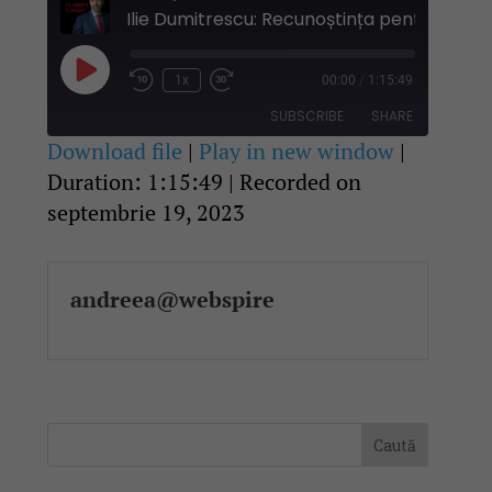
Play
1x
00:00
/
1:15:49
Rewind
Fast
Episode
10
Forward
SUBSCRIBE
SHARE
Seconds
30
seconds
Download file
|
Play in new window
|
Duration: 1:15:49
|
Recorded on
SHARE
RSS FEED
septembrie 19, 2023
LINK
EMBED
andreea@webspire