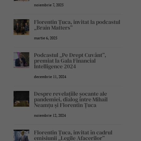
noiembrie 7, 2025
Florentin Țuca, invitat la podcastul
„Brain Matters”
martie 6, 2025
Podcastul „Pe Drept Cuvânt”,
premiat la Gala Financial
Intelligence 2024
decembrie 11, 2024
Despre revelațiile șocante ale
pandemiei, dialog între Mihail
Neamțu și Florentin Țuca
noiembrie 12, 2024
Florentin Țuca, invitat în cadrul
emisiunii „Legile Afacerilor”