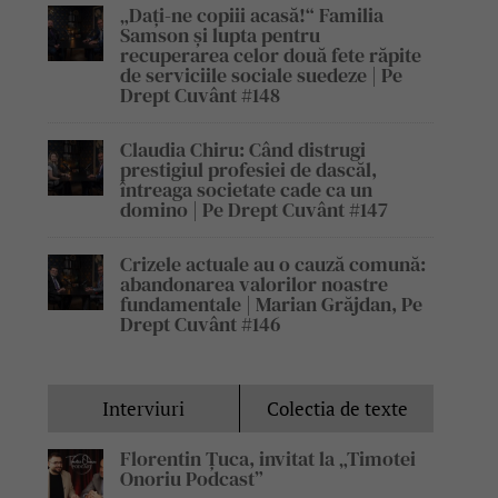
„Dați-ne copiii acasă!“ Familia
Samson și lupta pentru
recuperarea celor două fete răpite
de serviciile sociale suedeze | Pe
Drept Cuvânt #148
Claudia Chiru: Când distrugi
prestigiul profesiei de dascăl,
întreaga societate cade ca un
domino | Pe Drept Cuvânt #147
Crizele actuale au o cauză comună:
abandonarea valorilor noastre
fundamentale | Marian Grăjdan, Pe
Drept Cuvânt #146
Interviuri
Colectia de texte
Florentin Țuca, invitat la „Timotei
Onoriu Podcast”