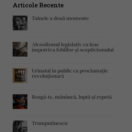
Articole Recente
Tainele a două momente
Alcoolismul legislativ ca leac
împotriva fobiilor și scepticismului
Urinatul în public ca proclamație
revoluționară
Roagă-te, mănâncă, luptă și repetă
Trumputinescu