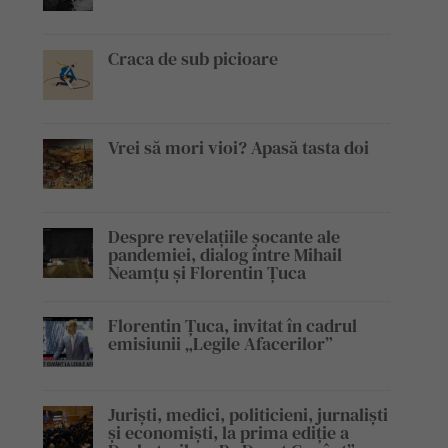
Craca de sub picioare
Vrei să mori vioi? Apasă tasta doi
Despre revelațiile șocante ale
pandemiei, dialog între Mihail
Neamțu și Florentin Țuca
Florentin Țuca, invitat în cadrul
emisiunii „Legile Afacerilor”
Juriști, medici, politicieni, jurnaliști
și economiști, la prima ediție a