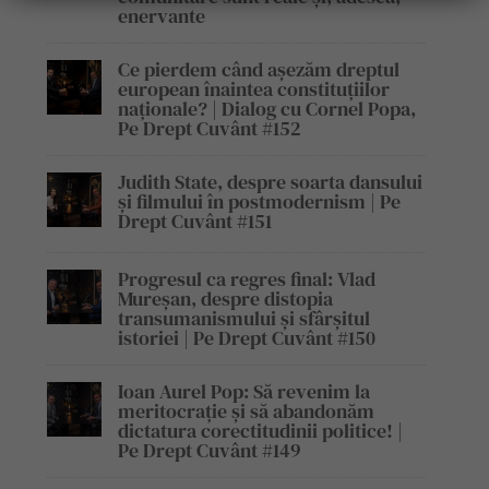
enervante
Ce pierdem când așezăm dreptul
european înaintea constituțiilor
naționale? | Dialog cu Cornel Popa,
Pe Drept Cuvânt #152
Judith State, despre soarta dansului
și filmului în postmodernism | Pe
Drept Cuvânt #151
Progresul ca regres final: Vlad
Mureșan, despre distopia
transumanismului și sfârșitul
istoriei | Pe Drept Cuvânt #150
Ioan Aurel Pop: Să revenim la
meritocrație și să abandonăm
dictatura corectitudinii politice! |
Pe Drept Cuvânt #149