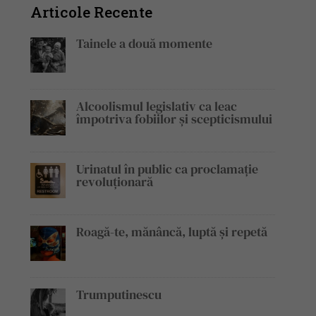
Articole Recente
Tainele a două momente
Alcoolismul legislativ ca leac
împotriva fobiilor și scepticismului
Urinatul în public ca proclamație
revoluționară
Roagă-te, mănâncă, luptă și repetă
Trumputinescu