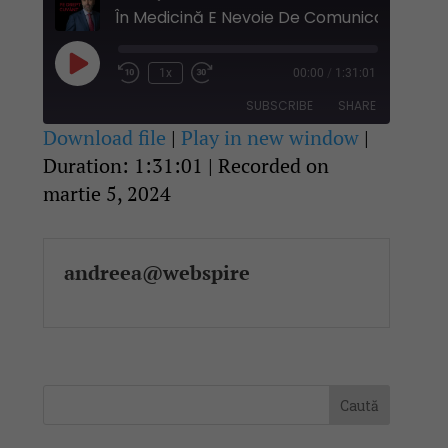
Play
1x
00:00
/
1:31:01
Rewind
Fast
Episode
10
Forward
SUBSCRIBE
SHARE
Seconds
30
seconds
Download file
|
Play in new window
|
Duration: 1:31:01
|
Recorded on
SHARE
RSS FEED
martie 5, 2024
LINK
EMBED
andreea@webspire