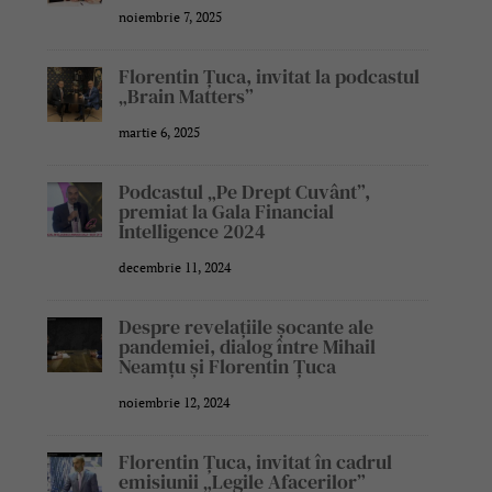
noiembrie 7, 2025
Florentin Țuca, invitat la podcastul
„Brain Matters”
martie 6, 2025
Podcastul „Pe Drept Cuvânt”,
premiat la Gala Financial
Intelligence 2024
decembrie 11, 2024
Despre revelațiile șocante ale
pandemiei, dialog între Mihail
Neamțu și Florentin Țuca
noiembrie 12, 2024
Florentin Țuca, invitat în cadrul
emisiunii „Legile Afacerilor”