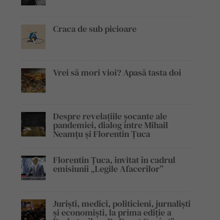
Craca de sub picioare
Vrei să mori vioi? Apasă tasta doi
Despre revelațiile șocante ale
pandemiei, dialog între Mihail
Neamțu și Florentin Țuca
Florentin Țuca, invitat în cadrul
emisiunii „Legile Afacerilor”
Juriști, medici, politicieni, jurnaliști
și economiști, la prima ediție a