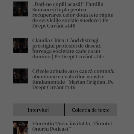
„Dați-ne copiii acasă!“ Familia
Samson și lupta pentru
recuperarea celor două fete răpite
de serviciile sociale suedeze | Pe
Drept Cuvânt #148
Claudia Chiru: Când distrugi
prestigiul profesiei de dascăl,
întreaga societate cade ca un
domino | Pe Drept Cuvânt #147
Crizele actuale au o cauză comună:
abandonarea valorilor noastre
fundamentale | Marian Grăjdan, Pe
Drept Cuvânt #146
Interviuri
Colectia de texte
Florentin Țuca, invitat la „Timotei
Onoriu Podcast”