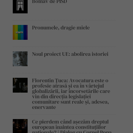
Bolnav de PISD
Pronumele, dragie miele
Noul proiect UE: abolirea istoriei
Florentin Țuca: Avocatura este o
profesie atrasă și ea în vârtejul
globalizării, iar încorsetările care
vin din direcția legislației
comunitare sunt reale și, adesea,
enervante
Ce pierdem când așezăm dreptul
european înaintea constituțiilor
naționale? | Dialog cu Cornel Popa,