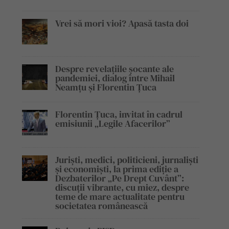
Vrei să mori vioi? Apasă tasta doi
Despre revelațiile șocante ale
pandemiei, dialog între Mihail
Neamțu și Florentin Țuca
Florentin Țuca, invitat în cadrul
emisiunii „Legile Afacerilor”
Juriști, medici, politicieni, jurnaliști
și economiști, la prima ediție a
Dezbaterilor „Pe Drept Cuvânt”:
discuții vibrante, cu miez, despre
teme de mare actualitate pentru
societatea românească