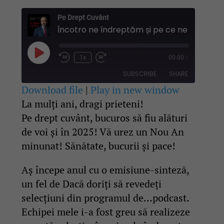
Pe Drept Cuvânt
Încotro 
Play
1x
00:00
/
Rewind
Fast
Episode
10
Forward
SUBSCRIBE
SHARE
Seconds
30
seconds
Download file
|
Play in new window
La mulți ani, dragi prieteni!
SHARE
RSS FEED
Pe drept cuvânt, bucuros să fiu alături
LINK
de voi și în 2025! Vă urez un Nou An
minunat! Sănătate, bucurii și pace!
EMBED
Aș începe anul cu o emisiune-sinteză,
un fel de Dacă doriți să revedeți
selecțiuni din programul de…podcast.
Echipei mele i-a fost greu să realizeze