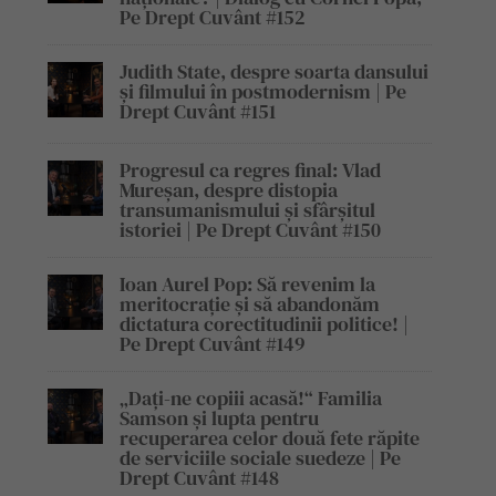
Pe Drept Cuvânt #152
Judith State, despre soarta dansului
și filmului în postmodernism | Pe
Drept Cuvânt #151
Progresul ca regres final: Vlad
Mureșan, despre distopia
transumanismului și sfârșitul
istoriei | Pe Drept Cuvânt #150
Ioan Aurel Pop: Să revenim la
meritocrație și să abandonăm
dictatura corectitudinii politice! |
Pe Drept Cuvânt #149
„Dați-ne copiii acasă!“ Familia
Samson și lupta pentru
recuperarea celor două fete răpite
de serviciile sociale suedeze | Pe
Drept Cuvânt #148