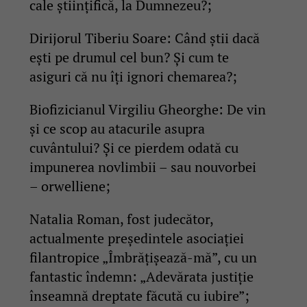
cale științifică, la Dumnezeu?;
Dirijorul Tiberiu Soare: Când știi dacă
ești pe drumul cel bun? Și cum te
asiguri că nu îți ignori chemarea?;
Biofizicianul Virgiliu Gheorghe: De vin
și ce scop au atacurile asupra
cuvântului? Și ce pierdem odată cu
impunerea novlimbii – sau nouvorbei
– orwelliene;
Natalia Roman, fost judecător,
actualmente președintele asociației
filantropice „Îmbrățișează-mă”, cu un
fantastic îndemn: „Adevărata justiție
înseamnă dreptate făcută cu iubire”;