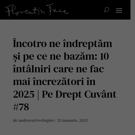
Încotro ne îndreptăm
și pe ce ne bazăm: 10
întâlniri care ne fac
mai încrezători în
2025 | Pe Drept Cuvânt
#78
de
andreea@webspire
|
21 ianuarie, 2025