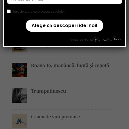
Sunt de acord cu prelucrarea datelor.
Alcoolismul legislativ ca leac
împotriva fobiilor și scepticismului
Alege să descoperi idei noi!
Urinatul în public ca proclamație
Podcast semnat de
revoluționară
Roagă-te, mănâncă, luptă și repetă
Trumputinescu
Craca de sub picioare