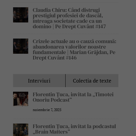
Claudia Chiru: Când distrugi
prestigiul profesiei de dascăl,
întreaga societate cade ca un
domino | Pe Drept Cuvânt #147
Crizele actuale au o cauză comună:
abandonarea valorilor noastre
fundamentale | Marian Grăjdan, Pe
Drept Cuvânt #146
Interviuri
Colectia de texte
Florentin Țuca, invitat la „Timotei
Onoriu Podcast”
noiembrie 7, 2025
Florentin Țuca, invitat la podcastul
„Brain Matters”