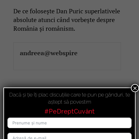
De ce folosește Dan Puric superlativele
absolute atunci când vorbește despre
România și românism.
andreea@webspire
×
Dacă și ție îți plac discuțiile care te pun pe gânduri, te
aștept să povestim
#PeDreptCuvânt
Articole Recente
Tainele a două momente