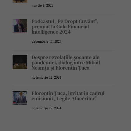
martie 6, 2025
Podcastul „Pe Drept Cuvânt”,
premiat la Gala Financial
Intelligence 2024
decembrie 11, 2024
Despre revelațiile șocante ale
pandemiei, dialog între Mihail
Neamțu și Florentin Țuca
noiembrie 12, 2024
Florentin Țuca, invitat în cadrul
emisiunii „Legile Afacerilor”
noiembrie 12, 2024