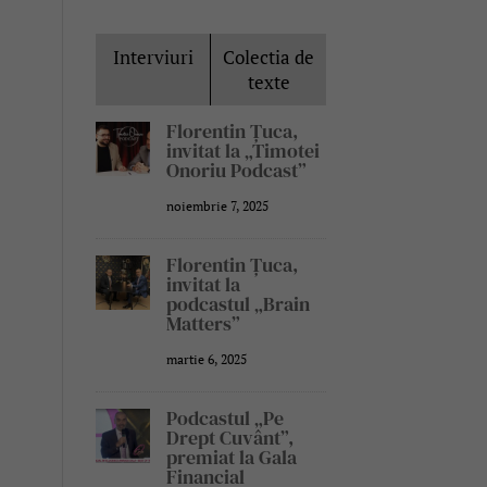
Interviuri
Colectia de
texte
Florentin Țuca,
invitat la „Timotei
Onoriu Podcast”
noiembrie 7, 2025
Florentin Țuca,
invitat la
podcastul „Brain
Matters”
martie 6, 2025
Podcastul „Pe
Drept Cuvânt”,
premiat la Gala
Financial