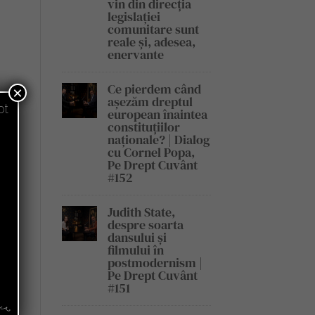
vin din direcția
legislației
comunitare sunt
reale și, adesea,
enervante
Ce pierdem când
×
așezăm dreptul
pt
european înaintea
constituțiilor
naționale? | Dialog
cu Cornel Popa,
Pe Drept Cuvânt
#152
Judith State,
despre soarta
dansului și
filmului în
postmodernism |
Pe Drept Cuvânt
#151