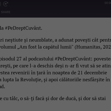
00:0
Fast
Forward
SHARE
s
30
seconds
w
 la #PeDreptCuvânt.
ri neștiute și neumblate, a adunat povești cât pent
n volumul „Am fost la capătul lumii" (Humanitas, 202
 episodul 27 al podcastului #PeDreptCuvânt: poveste
ști, pe care l-a deschis deși n-ar fi vrut să se ati
tea revenirii în țară în noaptea de 21 decembrie
lupta la Revoluție, și apoi călătoriile nesfârșite în
ud.
 cu tâlc, o să-ți facă și dor de ducă, și dor să stai