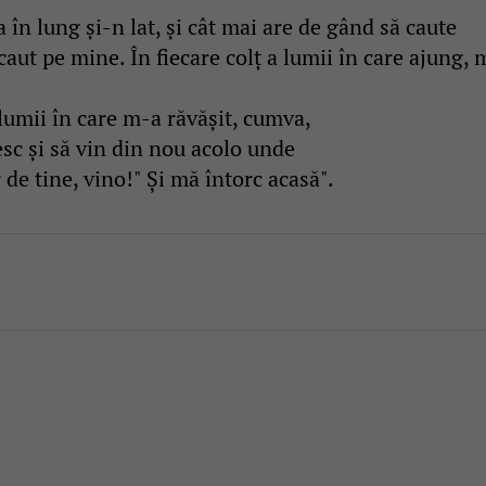
în lung și-n lat, și cât mai are de gând să caute
caut pe mine. În fiecare colț a lumii în care ajung, 
lumii în care m-a răvășit, cumva,
esc și să vin din nou acolo unde
de tine, vino!" Și mă întorc acasă".