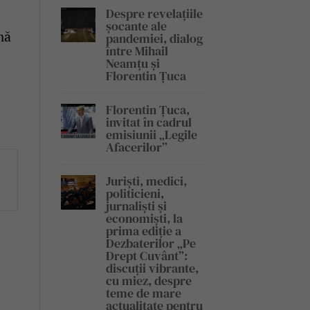
Despre revelațiile
șocante ale
mă
pandemiei, dialog
între Mihail
Neamțu și
Florentin Țuca
Florentin Țuca,
invitat în cadrul
emisiunii „Legile
Afacerilor”
Juriști, medici,
politicieni,
jurnaliști și
economiști, la
prima ediție a
Dezbaterilor „Pe
Drept Cuvânt”:
discuții vibrante,
cu miez, despre
teme de mare
actualitate pentru