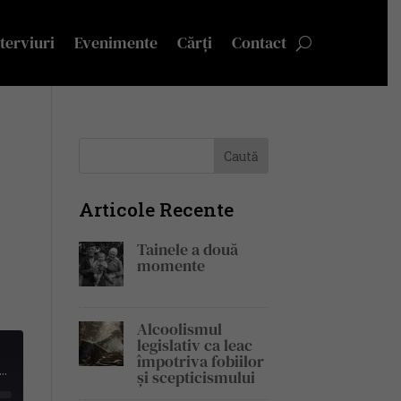
terviuri
Evenimente
Cărți
Contact
Articole Recente
Tainele a două
momente
Alcoolismul
legislativ ca leac
împotriva fobiilor
scu A Fost La Capătul Lumii. „Dar Pământul Mă Cheamă Mereu Acasă" | Pe Drept Cuvânt #27
și scepticismului