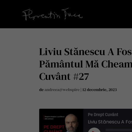
Liviu Stănescu A Fos
Pământul Mă Cheamă
Cuvânt #27
de
andreea@webspire
|
12 decembrie, 2023
Pe Drept Cuvânt