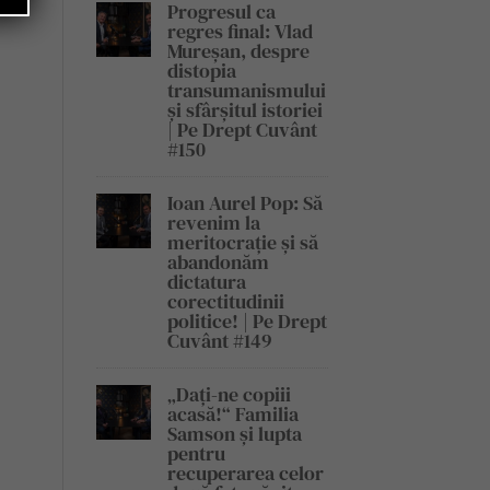
Progresul ca
regres final: Vlad
Mureșan, despre
distopia
transumanismului
și sfârșitul istoriei
| Pe Drept Cuvânt
#150
Ioan Aurel Pop: Să
revenim la
meritocrație și să
abandonăm
dictatura
corectitudinii
politice! | Pe Drept
Cuvânt #149
„Dați-ne copiii
acasă!“ Familia
Samson și lupta
pentru
recuperarea celor