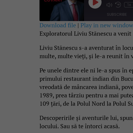
Play
1x
Mute/Unmute
Rewind
Episode
Episode
10
SUBSCRIBE
Second
Download file
|
Play in new windo
Exploratorul Liviu Stănescu a venit
SHARE
RSS FEED
LINK
Liviu Stănescu s-a aventurat în locu
multe, multe vieți, și le-a reunit î
EMBED
Pe unele dintre ele ni le-a spus în
primului restaurant indian din Bucure
vreodată de mâncarea indiană, poves
1989, prea târziu pentru a mai putea 
109 țări, de la Polul Nord la Polul S
Descoperirile și aventurile lui, spune
locului. Sau să te întorci acasă.