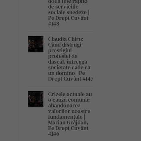
două fete răpite
de serviciile
sociale suedeze |
Pe Drept Cuvânt
#148
Claudia Chiru:
Când distrugi
prestigiul
profesiei de
dascăl, întreaga
societate cade ca
un domino | Pe
Drept Cuvânt #147
Crizele actuale au
o cauză comună:
abandonarea
valorilor noastre
fundamentale |
Marian Grăjdan,
Pe Drept Cuvânt
#146