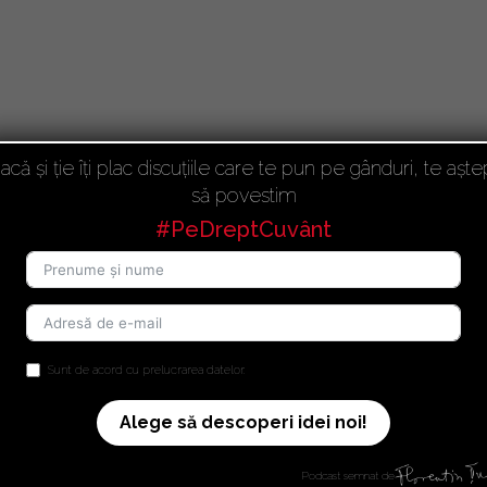
acă și ție îți plac discuțiile care te pun pe gânduri, te aște
să povestim
#PeDreptCuvânt
Sunt de acord cu prelucrarea datelor.
Alege să descoperi idei noi!
Podcast semnat de