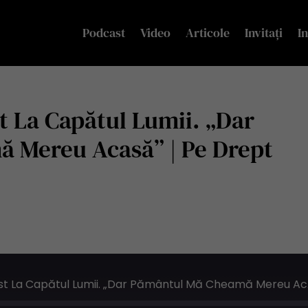
Podcast
Video
Articole
Invitați
In
t La Capătul Lumii. „Dar
 Mereu Acasă” | Pe Drept
Liviu Stăne