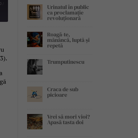
0
/
Urinatul în public
ca proclamație
revoluționară
Roagă-te,
mănâncă, luptă și
repetă
ru
3).
Trumputinescu
a
ngă
Craca de sub
picioare
Vrei să mori vioi?
Apasă tasta doi