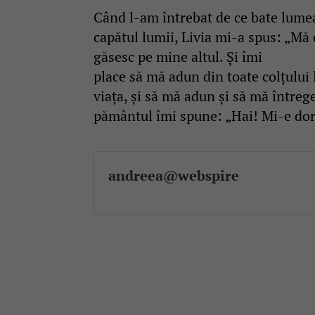
Când l-am întrebat de ce bate lumea 
capătul lumii, Livia mi-a spus: „Mă 
găsesc pe mine altul. Și îmi
place să mă adun din toate colțului 
viața, și să mă adun și să mă întreg
pământul îmi spune: „Hai! Mi-e dor 
andreea@webspire