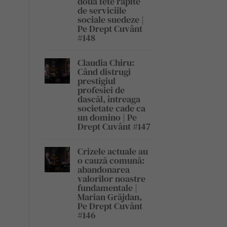
două fete răpite
de serviciile
sociale suedeze |
Pe Drept Cuvânt
#148
Claudia Chiru:
Când distrugi
prestigiul
profesiei de
dascăl, întreaga
societate cade ca
un domino | Pe
Drept Cuvânt #147
Crizele actuale au
o cauză comună:
abandonarea
valorilor noastre
fundamentale |
Marian Grăjdan,
Pe Drept Cuvânt
#146