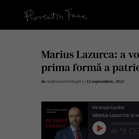
Marius Lazurca: a v
prima formă a patrio
de
andreea@webspire
|
12 septembrie, 2023
Pe Drept Cuvânt
Play
1x
Mute/Unmute
Rewind
Episode
Episode
10