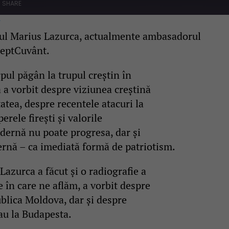
SHARE
s
30
seconds
w
ogul Marius Lazurca, actualmente ambasadorul
reptCuvânt.
rpul păgân la trupul creștin în
 a vorbit despre viziunea creștină
atea, despre recentele atacuri la
erele firești și valorile
odernă nu poate progresa, dar și
rnă – ca imediată formă de patriotism.
Lazurca a făcut și o radiografie a
e în care ne aflăm, a vorbit despre
ublica Moldova, dar și despre
au la Budapesta.