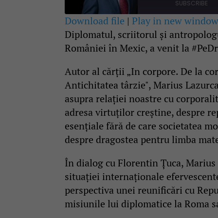
SUBSCRIBE
Second
Download file
|
Play in new windo
Diplomatul, scriitorul și antropol
SHARE
RSS FEED
României în Mexic, a venit la #PeD
LINK
Autor al cărții „In corpore. De la co
EMBED
Antichitatea târzie", Marius Lazurca
asupra relației noastre cu corporalit
adresa virtuților creștine, despre rep
esențiale fără de care societatea m
despre dragostea pentru limba mate
În dialog cu Florentin Țuca, Marius 
situației internaționale efervescent
perspectiva unei reunificări cu Rep
misiunile lui diplomatice la Roma s