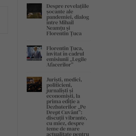
Despre revelațiile
șocante ale
pandemiei, dialog
între Mihail
Neamțu și
Florentin Țuca
Florentin Țuca,
invitat în cadrul
emisiunii „Legile
Afacerilor”
Juriști, medici,
politicieni,
jurnaliști și
economiști, la
prima ediție a
Dezbaterilor „Pe
Drept Cuvânt”:
discuții vibrante,
cu miez, despre
teme de mare
actualitate pentru