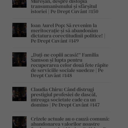
Mureșan, despre distopia
transumanismului și sfârșitul
istoriei | Pe Drept Cuvânt #150
Ioan Aurel Pop: Să revenim la
meritocrație și să abandonăm
dictatura corectitudinii politice! |
Pe Drept Cuvânt #149
„Dați-ne copiii acasă!“ Familia
Samson și lupta pentru
recuperarea celor două fete răpite
de serviciile sociale suedeze | Pe
Drept Cuvânt #148
Claudia Chiru: Când distrugi
prestigiul profesiei de dascăl,
întreaga societate cade ca un
domino | Pe Drept Cuvânt #147
Crizele actuale au o cauză comună:
abandonarea valorilor noastre