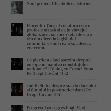
Noul proiect UE: abolirea istoriei
Florentin Țuca: Avocatura este o
profesie atrasă și ea în vârtejul
globalizării, iar încorsetările care
vin din direcția legislației
comunitare sunt reale și, adesea,
enervante
Ce pierdem când așezăm dreptul
european înaintea constituțiilor
naționale? | Dialog cu Cornel Popa,
Pe Drept Cuvânt #152
Judith State, despre soarta dansului
și filmului în postmodernism | Pe
Drept Cuvânt #151
Progresul ca regres final: Vlad