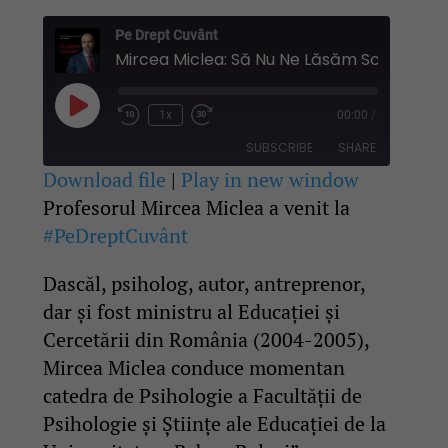
Pe Drept Cuvânt
Play
1x
00:00
/
Rewind
Fast
Episode
10
Forward
SUBSCRIBE
SHARE
Seconds
30
seconds
Download file
|
Play in new window
Profesorul Mircea Miclea a venit la
SHARE
RSS FEED
#PeDreptCuvânt
LINK
Dascăl, psiholog, autor, antreprenor,
EMBED
dar și fost ministru al Educaţiei şi
Cercetării din România (2004-2005),
Mircea Miclea conduce momentan
catedra de Psihologie a Facultății de
Psihologie şi Ştiinţe ale Educaţiei de la