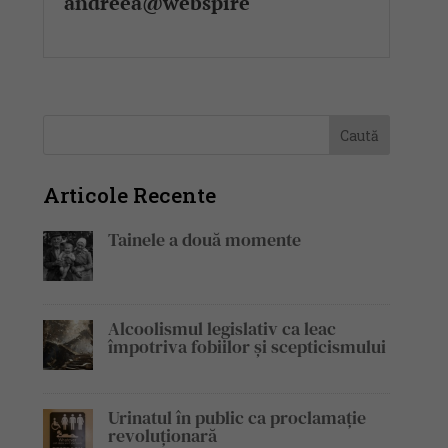
andreea@webspire
Articole Recente
Tainele a două momente
Alcoolismul legislativ ca leac
împotriva fobiilor și scepticismului
Urinatul în public ca proclamație
revoluționară