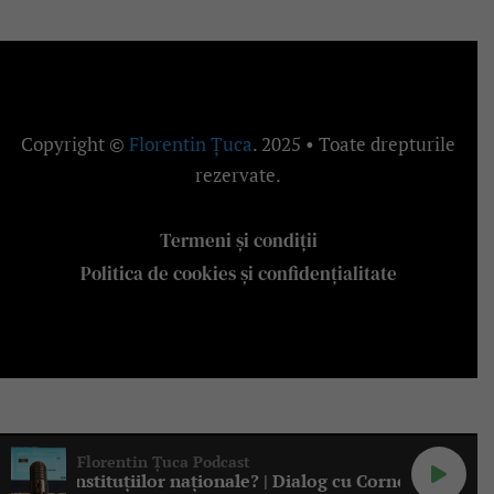
Copyright ©
Florentin Țuca
. 2025 • Toate drepturile
rezervate.
Termeni și condiții
Politica de cookies și confidențialitate
Florentin Țuca Podcast
Florentin Țuca Podcast


onstituțiilor naționale? | Dialog cu Cornel Popa, Pe Drep
Ce pierdem când așezăm dreptul european înain