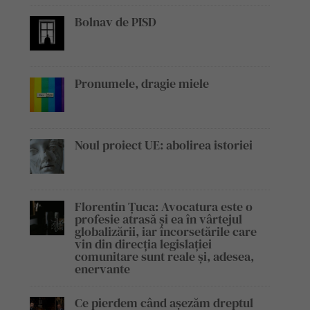
Bolnav de PISD
Pronumele, dragie miele
Noul proiect UE: abolirea istoriei
Florentin Țuca: Avocatura este o
profesie atrasă și ea în vârtejul
globalizării, iar încorsetările care
vin din direcția legislației
comunitare sunt reale și, adesea,
enervante
Ce pierdem când așezăm dreptul