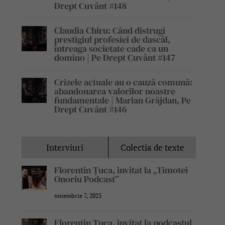
Drept Cuvânt #148
Claudia Chiru: Când distrugi
prestigiul profesiei de dascăl,
întreaga societate cade ca un
domino | Pe Drept Cuvânt #147
Crizele actuale au o cauză comună:
abandonarea valorilor noastre
fundamentale | Marian Grăjdan, Pe
Drept Cuvânt #146
Interviuri
Colectia de texte
Florentin Țuca, invitat la „Timotei
Onoriu Podcast”
noiembrie 7, 2025
Florentin Țuca, invitat la podcastul