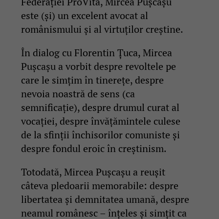
Federației ProVita, Mircea Pușcașu
este (și) un excelent avocat al
românismului și al virtuților creștine.
În dialog cu Florentin Țuca, Mircea
Pușcașu a vorbit despre revoltele pe
care le simțim în tinerețe, despre
nevoia noastră de sens (ca
semnificație), despre drumul curat al
vocației, despre învățămintele culese
de la sfinții închisorilor comuniste și
despre fondul eroic în creștinism.
Totodată, Mircea Pușcașu a reușit
câteva pledoarii memorabile: despre
libertatea și demnitatea umană, despre
neamul românesc – înțeles și simțit ca