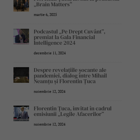
„Brain Matters”
martie 6, 2025
Podcastul „Pe Drept Cuvânt”,
premiat la Gala Financial
Intelligence 2024
decembrie 11, 2024
Despre revelațiile șocante ale
pandemiei, dialog între Mihail
Neamțu și Florentin Țuca
noiembrie 12, 2024
Florentin Țuca, invitat în cadrul
emisiunii „Legile Afacerilor”
noiembrie 12, 2024