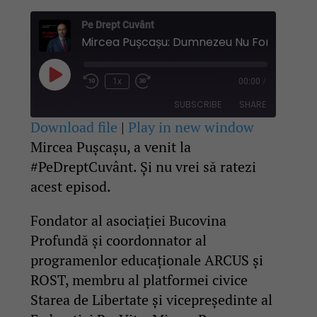
Pe Drept Cuvânt
Play
1x
00:00
/
Rewind
Fast
Episode
10
Forward
SUBSCRIBE
SHARE
Seconds
30
seconds
Download file
|
Play in new window
Mircea Pușcașu, a venit la
SHARE
RSS FEED
#PeDreptCuvânt. Și nu vrei să ratezi
LINK
acest episod.
EMBED
Fondator al asociației Bucovina
Profundă și coordonnator al
programenlor educaționale ARCUS și
ROST, membru al platformei civice
Starea de Libertate și vicepreședinte al