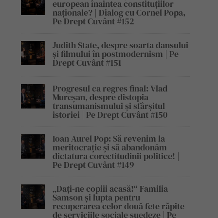
european înaintea constituțiilor
naționale? | Dialog cu Cornel Popa,
Pe Drept Cuvânt #152
Judith State, despre soarta dansului
și filmului în postmodernism | Pe
Drept Cuvânt #151
Progresul ca regres final: Vlad
Mureșan, despre distopia
transumanismului și sfârșitul
istoriei | Pe Drept Cuvânt #150
Ioan Aurel Pop: Să revenim la
meritocrație și să abandonăm
dictatura corectitudinii politice! |
Pe Drept Cuvânt #149
„Dați-ne copiii acasă!“ Familia
Samson și lupta pentru
recuperarea celor două fete răpite
de serviciile sociale suedeze | Pe