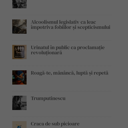
Alcoolismul legislativ ca leac
împotriva fobiilor și scepticismului
Urinatul în public ca proclamație
revoluționară
Roagă-te, mănâncă, luptă și repetă
Trumputinescu
Craca de sub picioare