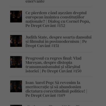
enervante
Ce pierdem când așezăm dreptul
european înaintea constituțiilor
naționale? | Dialog cu Cornel Popa,
Pe Drept Cuvânt #152
Judith State, despre soarta dansului
și filmului în postmodernism | Pe
Drept Cuvânt #151
Progresul ca regres final: Vlad
Mureșan, despre distopia
transumanismului și sfârșitul
istoriei | Pe Drept Cuvânt #150
Ioan Aurel Pop: Să revenim la
meritocrație și să abandonăm
dictatura corectitudinii politice! |
Pe Drept Cuvânt #149