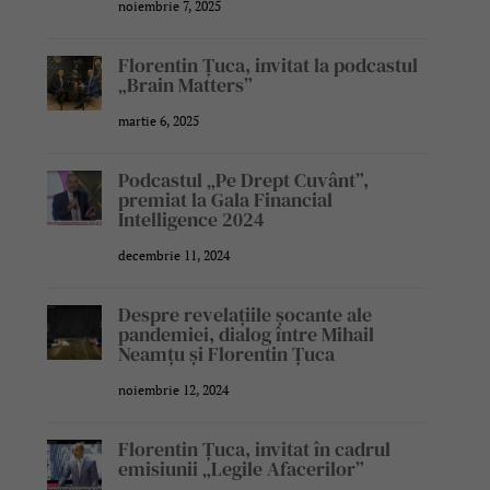
noiembrie 7, 2025
Florentin Țuca, invitat la podcastul
„Brain Matters”
martie 6, 2025
Podcastul „Pe Drept Cuvânt”,
premiat la Gala Financial
Intelligence 2024
decembrie 11, 2024
Despre revelațiile șocante ale
pandemiei, dialog între Mihail
Neamțu și Florentin Țuca
noiembrie 12, 2024
Florentin Țuca, invitat în cadrul
emisiunii „Legile Afacerilor”