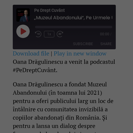
Pe Drept Cuvânt
„Muzeul Abandonului
Play
1x
00:00
/
Rewind
Fast
Episode
10
Forward
SUBSCRIBE
SHARE
Seconds
30
seconds
Download file
|
Play in new window
Oana Drăgulinescu a venit la podcastul
SHARE
RSS FEED
#PeDreptCuvânt.
LINK
Oana Drăgulinescu a fondat Muzeul
EMBED
Abandonului (în toamna lui 2021)
pentru a oferi publicului larg un loc de
întâlnire cu comunitatea invizibilă a
copiilor abandonați din România. Și
pentru a lansa un dialog despre