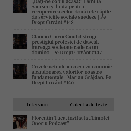
„Dați-ne copiii acasă!“ Familia
Samson și lupta pentru
recuperarea celor două fete răpite
de serviciile sociale suedeze | Pe
Drept Cuvânt #148
Claudia Chiru: Când distrugi
prestigiul profesiei de dascăl,
întreaga societate cade ca un
domino | Pe Drept Cuvânt #147
Crizele actuale au o cauză comună:
abandonarea valorilor noastre
fundamentale | Marian Grăjdan, Pe
Drept Cuvânt #146
Interviuri
Colectia de texte
Florentin Țuca, invitat la „Timotei
Onoriu Podcast”