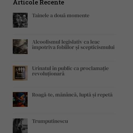
Articole Recente
Tainele a două momente
Alcoolismul legislativ ca leac
împotriva fobiilor și scepticismului
Urinatul în public ca proclamație
revoluționară
Roagă-te, mănâncă, luptă și repetă
Trumputinescu