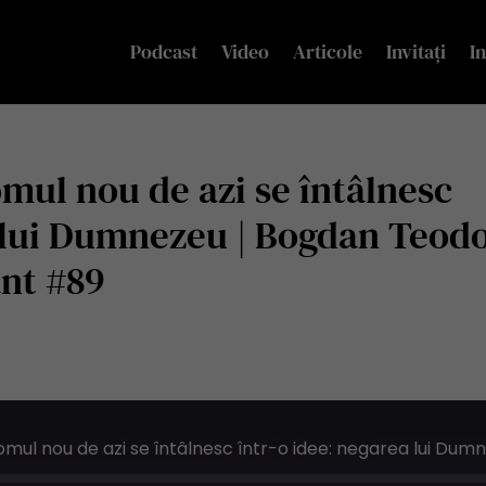
Podcast
Video
Articole
Invitați
In
omul nou de azi se întâlnesc
a lui Dumnezeu | Bogdan Teod
ânt #89
O