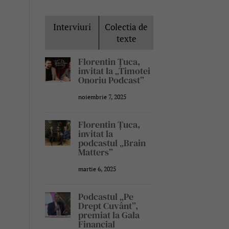
Interviuri
Colectia de
texte
Florentin Țuca,
invitat la „Timotei
Onoriu Podcast”
noiembrie 7, 2025
Florentin Țuca,
invitat la
podcastul „Brain
Matters”
martie 6, 2025
Podcastul „Pe
Drept Cuvânt”,
premiat la Gala
Financial