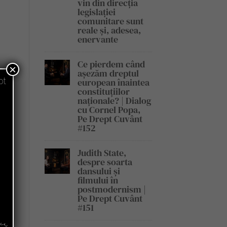
vin din direcția
legislației
comunitare sunt
reale și, adesea,
enervante
Ce pierdem când
×
așezăm dreptul
pt
european înaintea
constituțiilor
naționale? | Dialog
cu Cornel Popa,
Pe Drept Cuvânt
#152
Judith State,
despre soarta
dansului și
filmului în
postmodernism |
Pe Drept Cuvânt
#151