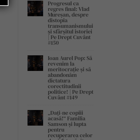
Progresul ca
regres final: Vlad
Mureșan, despre
distopia
transumanismului
și sfârșitul istoriei
| Pe Drept Cuvânt
#150
Ioan Aurel Pop: Să
revenim la
meritocrație și să
abandonăm
dictatura
corectitudinii
politice! | Pe Drept
Cuvânt #149
„Dați-ne copiii
acasă!“ Familia
Samson și lupta
pentru
recuperarea celor