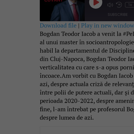
Play
1x
Mute/Unmute
Rewind
Episode
Episode
10
SUBSCRIBE
Second
Download file
|
Play in new windo
Bogdan Teodor Iacob a venit la #PeDr
SHARE
RSS FEED
al unui master în socioantropologie 
LINK
habil la departamentul de Discipline
din Cluj-Napoca, Bogdan Teodor Iacob
EMBED
verticalitatea cu care s-a opus porni
încoace.Am vorbit cu Bogdan Iacob 
azi, despre actuala criză de releva
între polii de putere actuali, dar și
perioada 2020-2022, despre amenința
fine, l-am întrebat pe profesorul 
despre lumea de azi.