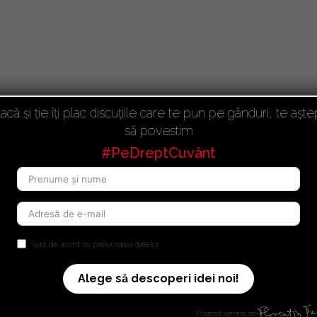
acă și ție îți plac discuțiile care te pun pe gânduri, te aște
să povestim
#PeDreptCuvânt
Sunt de acord cu prelucrarea datelor.
Alege să descoperi idei noi!
Podcast semnat de