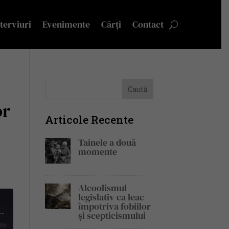
terviuri
Evenimente
Cărți
Contact
or
Articole Recente
Tainele a două
momente
Alcoolismul
legislativ ca leac
împotriva fobiilor
mul nou de ieri și omul nou de azi se întâlnesc într-o idee: negarea lui Dumnezeu | Bogdan Teodor Iacob, Pe Drept Cuvânt #89
și scepticismului