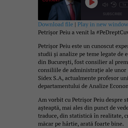
Play
1x
Mute/Unmute
Rewind
Episode
Episode
10
SUBSCRIBE
Second
Download file
|
Play in new windo
Petrișor Peiu a venit la #PeDreptCu
SHARE
RSS FEED
LINK
Petrișor Peiu este un cunoscut expe
studii și analize pe teme legate de 
EMBED
din București, fost consilier al pre
consiliile de administrație ale unor
Sidex S.A, actualmente profesor uni
departamentului de Analize Economi
Am vorbit cu Petrișor Peiu despre s
așteaptă, mai ales din punct de ved
traduce, din statistică în realitate
măcar pe hârtie, arată foarte bine.