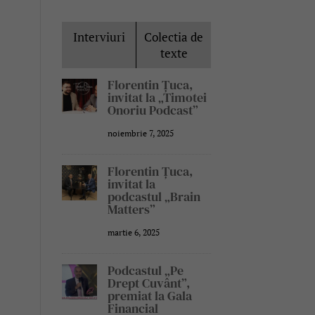
Interviuri
Colectia de
texte
Florentin Țuca,
invitat la „Timotei
Onoriu Podcast”
noiembrie 7, 2025
Florentin Țuca,
invitat la
podcastul „Brain
Matters”
martie 6, 2025
Podcastul „Pe
Drept Cuvânt”,
premiat la Gala
Financial