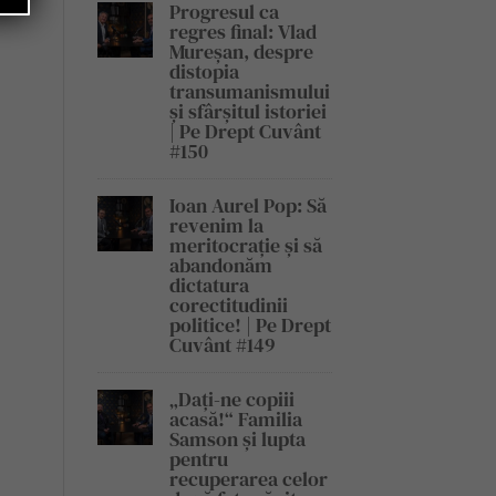
Progresul ca
regres final: Vlad
Mureșan, despre
distopia
transumanismului
și sfârșitul istoriei
| Pe Drept Cuvânt
#150
Ioan Aurel Pop: Să
revenim la
meritocrație și să
abandonăm
dictatura
corectitudinii
politice! | Pe Drept
Cuvânt #149
„Dați-ne copiii
acasă!“ Familia
Samson și lupta
pentru
recuperarea celor