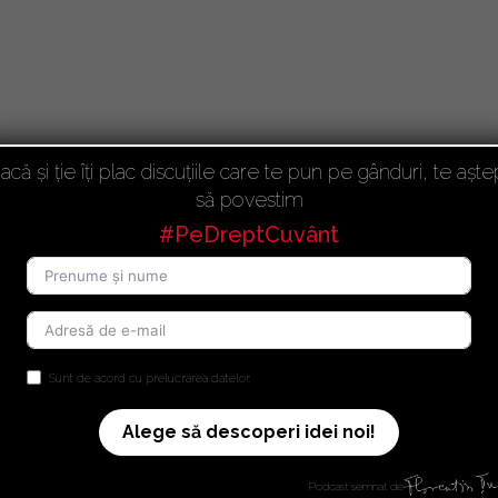
acă și ție îți plac discuțiile care te pun pe gânduri, te aște
să povestim
#PeDreptCuvânt
Sunt de acord cu prelucrarea datelor.
Alege să descoperi idei noi!
Podcast semnat de