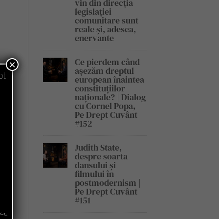
vin din direcția
legislației
comunitare sunt
reale și, adesea,
enervante
Ce pierdem când
×
așezăm dreptul
pt
european înaintea
constituțiilor
naționale? | Dialog
cu Cornel Popa,
Pe Drept Cuvânt
#152
Judith State,
despre soarta
dansului și
filmului în
postmodernism |
Pe Drept Cuvânt
#151