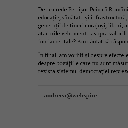
De ce crede Petrișor Peiu că România
educație, sănătate și infrastructură
generații de tineri curajoși, liberi, 
atacurile vehemente asupra valorilor
fundamentale? Am căutat să răspu
În final, am vorbit și despre efectel
despre bogățiile care nu sunt măsura
rezista sistemul democrației repre
andreea@webspire