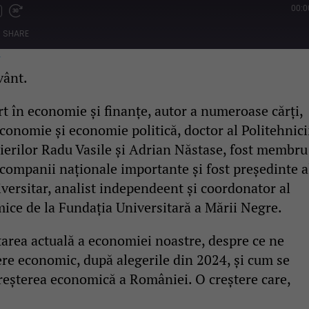
00:0
Fast
Forward
SHARE
s
30
seconds
w
vânt.
rt în economie și finanțe, autor a numeroase cărți,
economie și economie politică, doctor al Politehnici
mierilor Radu Vasile și Adrian Năstase, fost membru
 companii naționale importante și fost președinte a
versitar, analist independeent și coordonator al
ce de la Fundația Universitară a Mării Negre.
tarea actuală a economiei noastre, despre ce ne
ere economic, după alegerile din 2024, și cum se
, creșterea economică a României. O creștere care,