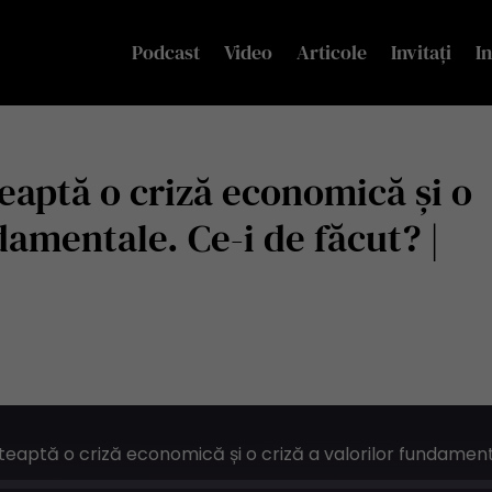
Podcast
Video
Articole
Invitați
In
teaptă o criză economică și o
damentale. Ce-i de făcut? |