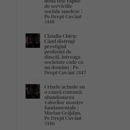
două fete răpite
de serviciile
sociale suedeze |
Pe Drept Cuvânt
#148
Claudia Chiru:
Când distrugi
prestigiul
profesiei de
dascăl, întreaga
societate cade ca
un domino | Pe
Drept Cuvânt #147
Crizele actuale au
o cauză comună:
abandonarea
valorilor noastre
fundamentale |
Marian Grăjdan,
Pe Drept Cuvânt
#146