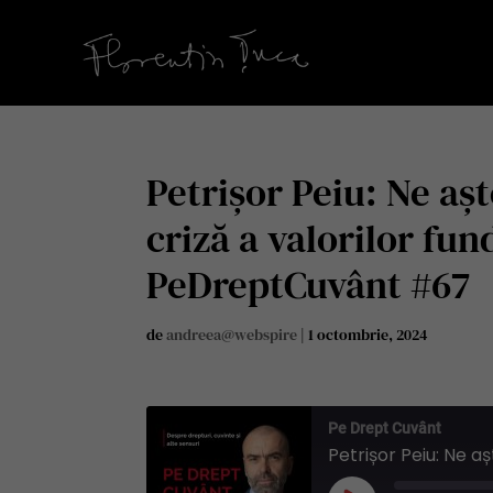
Petrișor Peiu: Ne aș
criză a valorilor fun
PeDreptCuvânt #67
de
andreea@webspire
|
1 octombrie, 2024
Pe Drept Cuvânt