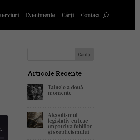
terviuri
Evenimente
Cărți
Contact
Articole Recente
Tainele a două
momente
Alcoolismul
legislativ ca leac
împotriva fobiilor
Petrișor Peiu: Ne așteaptă o criză economică și o criză a valorilor fundamentale. Ce-i de făcut? | PeDreptCuvânt #67
și scepticismului