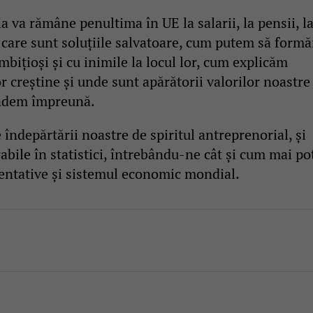
 va rămâne penultima în UE la salarii, la pensii, l
, care sunt soluțiile salvatoare, cum putem să form
ambițioși și cu inimile la locul lor, cum explicăm
 creștine și unde sunt apărătorii valorilor noastre
ndem împreună.
e îndepărtării noastre de spiritul antreprenorial, și
bile în statistici, întrebându-ne cât și cum mai po
zentative și sistemul economic mondial.