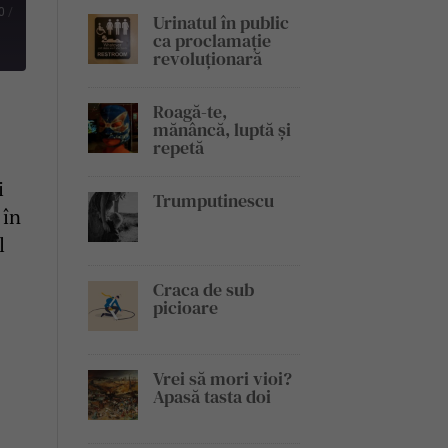
0
/
Urinatul în public
ca proclamație
revoluționară
Roagă-te,
mănâncă, luptă și
repetă
i
Trumputinescu
 în
l
Craca de sub
picioare
Vrei să mori vioi?
Apasă tasta doi