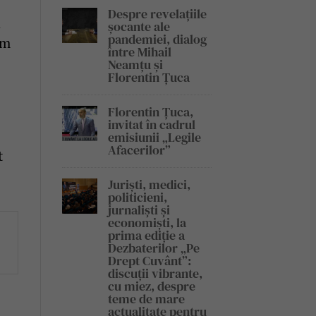
Despre revelațiile
a
șocante ale
pandemiei, dialog
ăm
între Mihail
Neamțu și
Florentin Țuca
Florentin Țuca,
invitat în cadrul
emisiunii „Legile
Afacerilor”
t
Juriști, medici,
politicieni,
jurnaliști și
economiști, la
prima ediție a
Dezbaterilor „Pe
Drept Cuvânt”:
discuții vibrante,
cu miez, despre
teme de mare
actualitate pentru