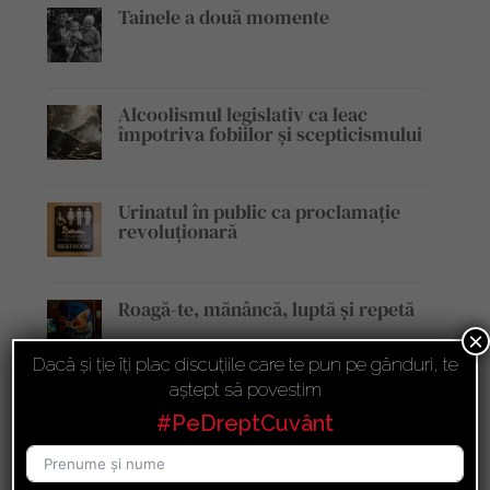
Tainele a două momente
Alcoolismul legislativ ca leac
împotriva fobiilor și scepticismului
Urinatul în public ca proclamație
revoluționară
Roagă-te, mănâncă, luptă și repetă
×
Dacă și ție îți plac discuțiile care te pun pe gânduri, te
aștept să povestim
Trumputinescu
#PeDreptCuvânt