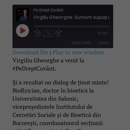
Pe Drept Cuvânt
Play
1x
00:00
/
Rewind
Fast
Episode
10
Forward
SUBSCRIBE
SHARE
Seconds
30
seconds
Download file
|
Play in new window
Virgiliu Gheorghe a venit la
SHARE
RSS FEED
#PeDreptCuvânt.
LINK
Și a rezultat un dialog de ținut minte!
EMBED
Biofizician, doctor în bioetică la
Universitatea din Salonic,
vicepreședintele Institutului de
Cercetări Sociale și de Bioetică din
București, coordonatoorul secțiunii