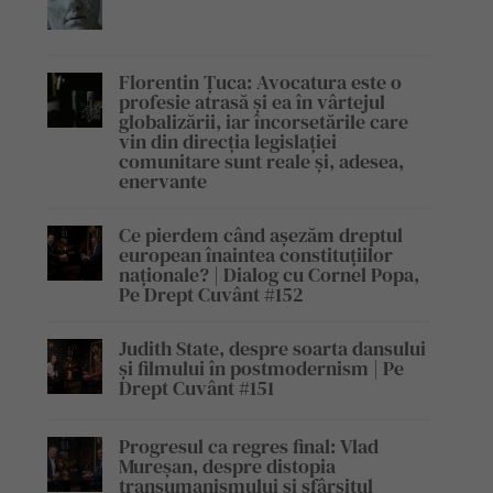
Florentin Țuca: Avocatura este o
profesie atrasă și ea în vârtejul
globalizării, iar încorsetările care
vin din direcția legislației
comunitare sunt reale și, adesea,
enervante
Ce pierdem când așezăm dreptul
european înaintea constituțiilor
naționale? | Dialog cu Cornel Popa,
Pe Drept Cuvânt #152
Judith State, despre soarta dansului
și filmului în postmodernism | Pe
Drept Cuvânt #151
Progresul ca regres final: Vlad
Mureșan, despre distopia
transumanismului și sfârșitul