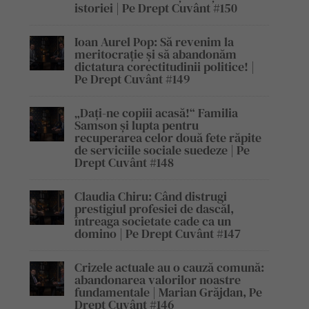
istoriei | Pe Drept Cuvânt #150
Ioan Aurel Pop: Să revenim la
meritocrație și să abandonăm
dictatura corectitudinii politice! |
Pe Drept Cuvânt #149
„Dați-ne copiii acasă!“ Familia
Samson și lupta pentru
recuperarea celor două fete răpite
de serviciile sociale suedeze | Pe
Drept Cuvânt #148
Claudia Chiru: Când distrugi
prestigiul profesiei de dascăl,
întreaga societate cade ca un
domino | Pe Drept Cuvânt #147
Crizele actuale au o cauză comună:
abandonarea valorilor noastre
fundamentale | Marian Grăjdan, Pe
Drept Cuvânt #146