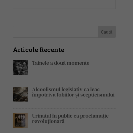
Articole Recente
Tainele a două momente
Alcoolismul legislativ ca leac
împotriva fobiilor și scepticismului
Urinatul în public ca proclamație
revoluționară