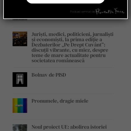
Florentin Țuca, invitat în cadrul
emisiunii „Legile Afacerilor”
Podcast semnat de
Juriști, medici, politicieni, jurnaliști
și economiști, la prima ediție a
Dezbaterilor „Pe Drept Cuvânt”:
discuții vibrante, cu miez, despre
teme de mare actualitate pentru
societatea românească
Bolnav de PISD
Pronumele, dragie miele
Noul proiect UE: abolirea istoriei