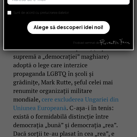
„greșit”,
autoritățile de la Bruxelles
decid activarea articolului 7 din
Sunt de acord cu prelucrarea datelor.
Tratatul Uniunii Europene pentru
Alege să descoperi idei noi!
„încălcarea statului de drept”
, de la
sine înțeles; mai mult, dacă
Podcast semnat de
Parlamentul de la Budapesta, (expresia
supremă a „democrației” maghiare)
adoptă o lege care interzice
propaganda LGBTQ în școli și
grădinițe, Mark Rutte, șeful celei mai
renumite organizații militare
mondiale,
cere excluderea Ungariei din
Uniunea Europeană
. C-așa-i în tenis:
există o formidabilă distincție între
democrația „bună” și democrația „rea”.
Dacă sorții te-au plasat în cea „rea”, e