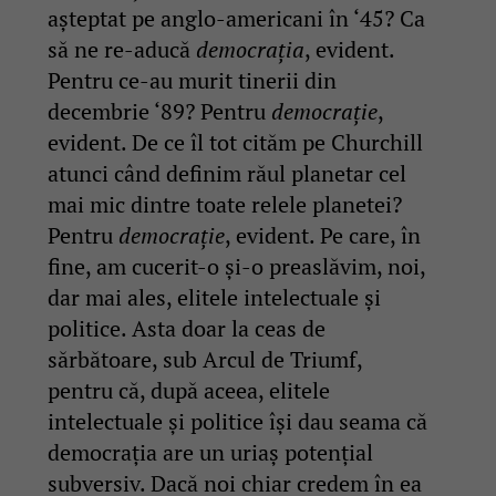
așteptat pe anglo-americani în ‘45? Ca
să ne re-aducă
democrația
, evident.
Pentru ce-au murit tinerii din
decembrie ‘89? Pentru
democrație
,
evident. De ce îl tot cităm pe Churchill
atunci când definim răul planetar cel
mai mic dintre toate relele planetei?
Pentru
democrație
, evident. Pe care, în
fine, am cucerit-o și-o preaslăvim, noi,
dar mai ales, elitele intelectuale și
politice. Asta doar la ceas de
sărbătoare, sub Arcul de Triumf,
pentru că, după aceea, elitele
intelectuale și politice își dau seama că
democrația are un uriaș potențial
subversiv. Dacă noi chiar credem în ea