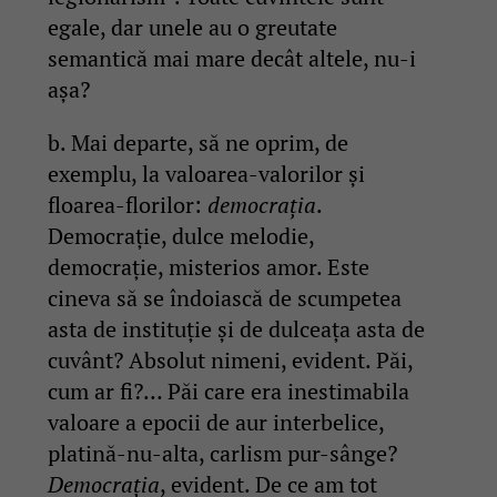
egale, dar unele au o greutate
semantică mai mare decât altele, nu-i
așa?
b. Mai departe, să ne oprim, de
exemplu, la valoarea-valorilor și
floarea-florilor:
democrația
.
Democrație, dulce melodie,
democrație, misterios amor. Este
cineva să se îndoiască de scumpetea
asta de instituție și de dulceața asta de
cuvânt? Absolut nimeni, evident. Păi,
cum ar fi?… Păi care era inestimabila
valoare a epocii de aur interbelice,
platină-nu-alta, carlism pur-sânge?
Democrația
, evident. De ce am tot