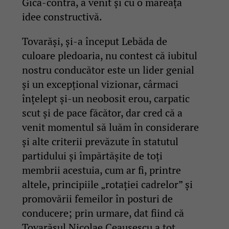
Gică-contra, a venit și cu o măreață
idee constructivă.
Tovarăși, și-a început Lebăda de
culoare pledoaria, nu contest că iubitul
nostru conducător este un lider genial
și un excepțional vizionar, cârmaci
înțelept și-un neobosit erou, carpatic
scut și de pace făcător, dar cred că a
venit momentul să luăm în considerare
și alte criterii prevăzute în statutul
partidului și împărtășite de toți
membrii acestuia, cum ar fi, printre
altele, principiile „rotației cadrelor” și
promovării femeilor în posturi de
conducere; prin urmare, dat fiind că
Tovarășul Nicolae Ceaușescu a tot