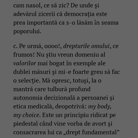
cam nasol, ce să zic? De unde și
adevărul zicerii că democrația este
prea importantă ca s-o lăsăm în seama
poporului.
c. Pe urmă, oooo!,
drepturile omului
, ce
frumos! Nu știu vreun domeniu al
valorilor
mai bogat în exemple ale
dublei măsuri și mi-e foarte greu să fac
o selecție. Mă opresc, totuși, la o
mantră care tulbură profund
autonomia decizională a persoanei și
etica medicală, deopotrivă:
my body,
my choice
. Este un principiu ridicat pe
piedestal când vine vorba de avort și
consacrarea lui ca „drept fundamental”