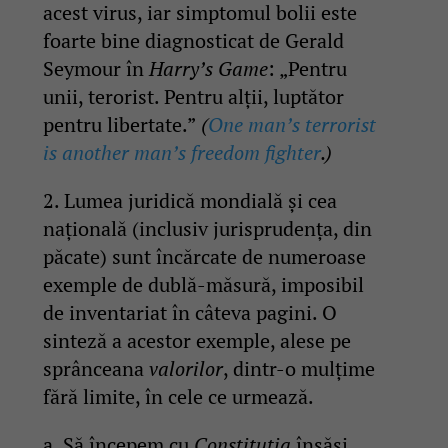
acest virus, iar simptomul bolii este
foarte bine diagnosticat de Gerald
Seymour în
Harry’s Game
: „Pentru
unii, terorist. Pentru alții, luptător
pentru libertate.”
(
One man’s terrorist
is another man’s freedom fighter
.)
2. Lumea juridică mondială și cea
națională (inclusiv jurisprudența, din
păcate) sunt încărcate de numeroase
exemple de dublă-măsură, imposibil
de inventariat în câteva pagini. O
sinteză a acestor exemple, alese pe
sprânceana
valorilor
, dintr-o mulțime
fără limite, în cele ce urmează.
a. Să începem cu
Constituția
însăși,