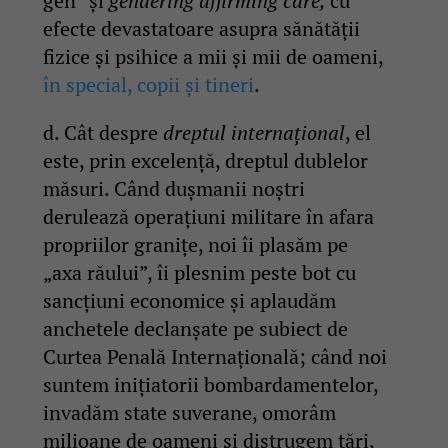
gen” și
gendering affirming care,
cu
efecte devastatoare asupra sănătății
fizice și psihice a mii și mii de oameni,
în special, copii și tineri
.
d. Cât despre
dreptul internațional
, el
este, prin excelență, dreptul dublelor
măsuri. Când dușmanii noștri
derulează operațiuni militare în afara
propriilor granițe, noi îi plasăm pe
„axa răului”, îi plesnim peste bot cu
sancțiuni economice și aplaudăm
anchetele declanșate pe subiect de
Curtea Penală Internațională; când noi
suntem inițiatorii bombardamentelor,
invadăm state suverane, omorâm
milioane de oameni și distrugem țări,