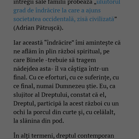
întregii sale familii probează „
uluitorul
grad de îndrăcire la care a ajuns
societatea occidentală, zisă civilizată
”
(Adrian Pătrușcă).
Iar această “îndrăcire” îmi amintește că
ne aflăm în plin război spiritual, pe
care Binele -trebuie să tragem
nădejdea asta- îl va câștiga într-un
final. Cu ce eforturi, cu ce suferințe, cu
ce final, numai Dumnezeu știe. Eu, ca
slujitor al Dreptului, constat că el,
Dreptul, participă la acest război cu un
ochi la porcul din curte și, cu celălalt,
la slănina din pod.
În alți termeni, dreptul contemporan