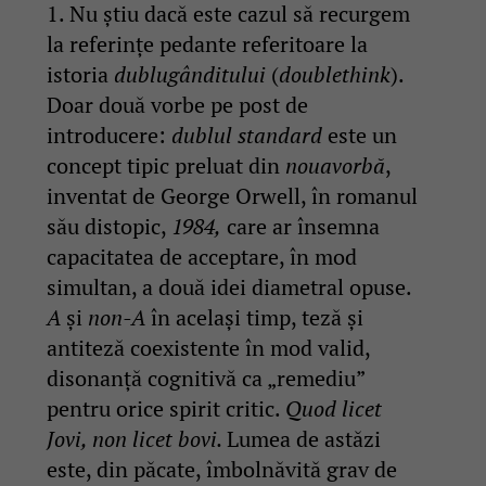
1. Nu știu dacă este cazul să recurgem
la referințe pedante referitoare la
istoria
dublugânditului
(
doublethink
).
Doar două vorbe pe post de
introducere:
dublul standard
este un
concept tipic preluat din
nouavorbă
,
inventat de George Orwell, în romanul
său distopic,
1984,
care ar însemna
capacitatea de acceptare, în mod
simultan, a două idei diametral opuse.
A
și
non-A
în același timp, teză și
antiteză coexistente în mod valid,
disonanță cognitivă ca „remediu”
pentru orice spirit critic.
Quod licet
Jovi, non licet bovi.
Lumea de astăzi
este, din păcate, îmbolnăvită grav de