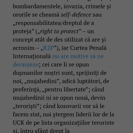
bombardamentele, invazia, crimele și
ororile se cheamă
self-defence
sau
„responsabilitatea/dreptul de a
proteja” („
right to protect
” – un
concept atât de des utilizat că are şi
acronim – „
R2P
”), iar Curtea Penală
Internațională
nu are motive să ne
deranjeze
; cei care li se opun
dușmanilor noștri sunt, sprijiniţi de
noi, „mujahedini”, adică luptători, de
preferinţă, „pentru libertate”; când
mujahedinii ni se opun nouă, devin
„terorişti”; când kosovarii vor să le
facem stat, noi ştergem liderii lor de la
UCK de pe lista organizaţiilor teroriste
şi, întru sfânt drept la