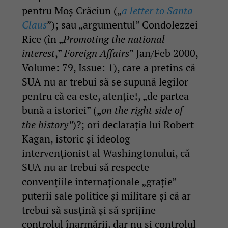
pentru Moş Crăciun („
a letter to Santa
Claus
”); sau „argumentul” Condolezzei
Rice (în „
Promoting the national
interest
,”
Foreign Affairs
” Jan/Feb 2000,
Volume: 79, Issue: 1), care a pretins că
SUA nu ar trebui să se supună legilor
pentru că ea este, atenţie!, „de partea
bună a istoriei” („
on the right side of
the history”
)?; ori declaraţia lui Robert
Kagan, istoric şi ideolog
intervenţionist al Washingtonului, că
SUA nu ar trebui să respecte
convenţiile internaţionale „graţie”
puterii sale politice şi militare și că ar
trebui să susţină şi să sprijine
controlul înarmării, dar nu şi controlul