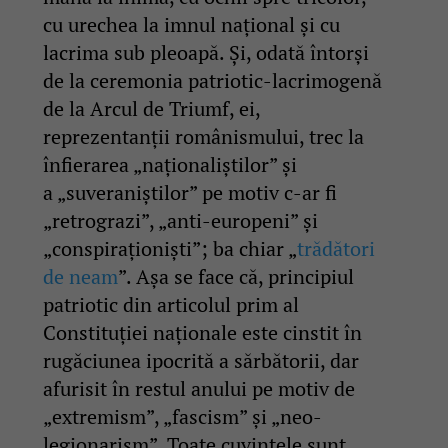
cu urechea la imnul național și cu
lacrima sub pleoapă. Și, odată întorși
de la ceremonia patriotic-lacrimogenă
de la Arcul de Triumf, ei,
reprezentanții românismului, trec la
înfierarea „naționaliștilor” și
a „suveraniștilor” pe motiv c-ar fi
„retrograzi”, „anti-europeni” și
„conspiraționiști”; ba chiar „
trădători
de neam
”. Așa se face că, principiul
patriotic din articolul prim al
Constituției naționale este cinstit în
rugăciunea ipocrită a sărbătorii, dar
afurisit în restul anului pe motiv de
„extremism”, „fascism” și „neo-
legionarism”. Toate cuvintele sunt