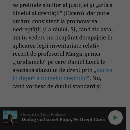
se pretinde slujitor al justiției și „artă a
binelui și dreptății” (Cicero), dar pune
umărul consistent la promovarea
nedreptății și a răului. Și, când zic asta,
am în vedere nu neapărat derapajele în
aplicarea legii inventariate relativ
recent de profesorul Marga, și nici
„juridismele” pe care Daniel Loick le
asociază abuzului de drept prin „
luarea
în deșert a numelui dreptului
”. Nu,
când vorbesc de dublul standard și
criza ontologică a dreptului, vizez nu
erori și inconsecvențe
jurisprudențiale, carențe grave de
Florentin Țuca Podcast
competență a magistraților, corupție,

 cu Cornel Popa, Pe Drept Cuvânt #152
abuzuri și alte asemenea, ci am în