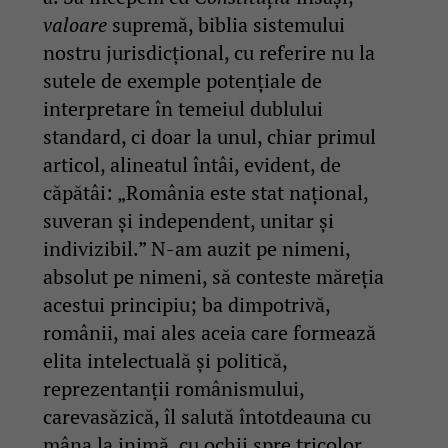
valoare
supremă, biblia sistemului
nostru jurisdicțional, cu referire nu la
sutele de exemple potențiale de
interpretare în temeiul dublului
standard, ci doar la unul, chiar primul
articol, alineatul întâi, evident, de
căpătâi: „România este stat naţional,
suveran şi independent, unitar şi
indivizibil.” N-am auzit pe nimeni,
absolut pe nimeni, să conteste măreția
acestui principiu; ba dimpotrivă,
românii, mai ales aceia care formează
elita intelectuală și politică,
reprezentanții românismului,
carevasăzică, îl salută întotdeauna cu
mâna la inimă, cu ochii spre tricolor,