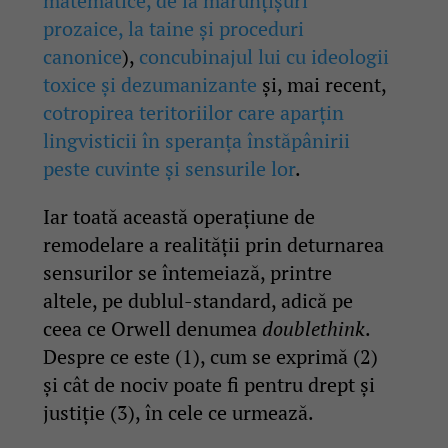
matematice, de la mărunțișuri
prozaice, la taine și proceduri
canonice
),
concubinajul lui cu ideologii
toxice și dezumanizante
și, mai recent,
cotropirea teritoriilor care aparțin
lingvisticii în speranța înstăpânirii
peste cuvinte și sensurile lor
.
Iar toată această operațiune de
remodelare a realității prin deturnarea
sensurilor se întemeiază, printre
altele, pe dublul-standard, adică pe
ceea ce Orwell denumea
doublethink
.
Despre ce este (1), cum se exprimă (2)
și cât de nociv poate fi pentru drept și
justiție (3), în cele ce urmează.