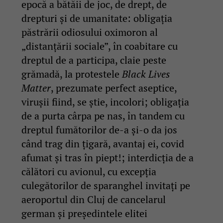
epocă a bătăii de joc, de drept, de
drepturi și de umanitate: obligația
păstrării odiosului oximoron al
„distanțării sociale”, în coabitare cu
dreptul de a participa, claie peste
grămadă, la protestele
Black Lives
Matter
, prezumate perfect aseptice,
virușii fiind, se știe, incolori; obligația
de a purta cârpa pe nas, în tandem cu
dreptul fumătorilor de-a și-o da jos
când trag din țigară, avantaj ei, covid
afumat și tras în piept!; interdicția de a
călători cu avionul, cu excepția
culegătorilor de sparanghel invitați pe
aeroportul din Cluj de cancelarul
german și președintele elitei