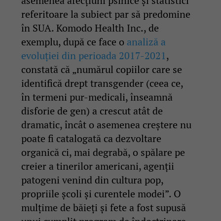
asemenea afecțiuni psihice și statistici
referitoare la subiect par să predomine
în SUA. Komodo Health Inc., de
exemplu, după ce face o
analiză a
evoluției din perioada 2017-2021
,
constată că „numărul copiilor care se
identifică drept transgender (ceea ce,
în termeni pur-medicali, înseamnă
disforie de gen) a crescut atât de
dramatic, încât o asemenea creștere nu
poate fi catalogată ca dezvoltare
organică ci, mai degrabă, o spălare pe
creier a tinerilor americani, agenții
patogeni venind din cultura pop,
propriile școli și curentele modei”. O
mulțime de băieți și fete a fost supusă