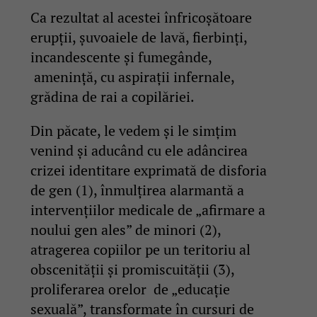
Ca rezultat al acestei înfricoșătoare
erupții, șuvoaiele de lavă, fierbinți,
incandescente și fumegânde,
amenință, cu aspirații infernale,
grădina de rai a copilăriei.
Din păcate, le vedem și le simțim
venind și aducând cu ele adâncirea
crizei identitare exprimată de disforia
de gen (1), înmulțirea alarmantă a
intervențiilor medicale de „afirmare a
noului gen ales” de minori (2),
atragerea copiilor pe un teritoriu al
obscenității și promiscuității (3),
proliferarea orelor de „educație
sexuală”, transformate în cursuri de