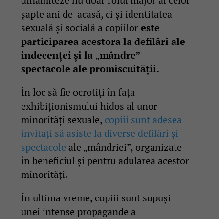
dinamiteze nu doar rolul major al celor
șapte ani de-acasă, ci și identitatea
sexuală și socială a copiilor
este
participarea acestora la defilări ale
indecenței și la
„
mândre”
spectacole ale promiscuității.
În loc să fie ocrotiți în fața
exhibiționismului hidos al unor
minorități sexuale,
copiii sunt adesea
invitați să asiste la diverse defilări și
spectacole
ale „mândriei”, organizate
în beneficiul și pentru adularea acestor
minorități.
În ultima vreme, copiii sunt supuși
unei intense propagande a