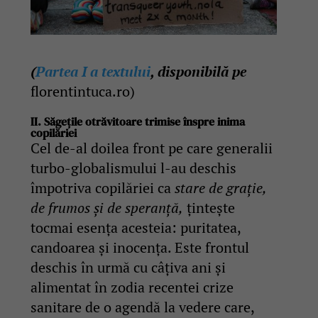
(
Partea I a textului
, disponibilă pe
florentintuca.ro)
II. Săgețile otrăvitoare trimise înspre inima
copilăriei
Cel de-al doilea front pe care generalii
turbo-globalismului l-au deschis
împotriva copilăriei ca
stare de grație,
de frumos și de speranță,
țintește
tocmai esența acesteia: puritatea,
candoarea și inocența. Este frontul
deschis în urmă cu câțiva ani și
alimentat în zodia recentei crize
sanitare de o agendă la vedere care,