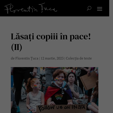
Lăsați copiii în pace!
(II)
de
Florentin Țuca
|
12 martie, 2023
|
Colecția de texte