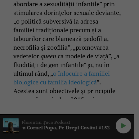
abordare a sexualității infantile” prin
stimularea dorințelor sexuale deviante,
„o politică subversivă la adresa
familiei tradiționale precum și a
tabuurilor care blamează pedofilia,
necrofilia și zoofilia”, „promovarea
vedetelor
queen
ca modele de viață”, „a
fluidității de gen infantile” și, nu în
ultimul rând, „
o înlocuire a familiei
biologice cu familia ideologică
”.
Acestea sunt obiectivele și principiile
pe care, începând cu 2015, mișcarea
Drag Queen Story Hour
a început să le
promoveze în SUA, unde, doar în
Florentin Țuca Podcast
prima jumătate a anului 2022, a

l Popa, Pe Drept Cuvânt #152
organizat 49 de spectacole în 34 de