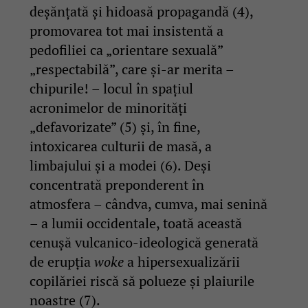
deșănțată și hidoasă propagandă (4),
promovarea tot mai insistentă a
pedofiliei ca „orientare sexuală”
„respectabilă”, care și-ar merita –
chipurile! – locul în spațiul
acronimelor de minorități
„defavorizate” (5) și, în fine,
intoxicarea culturii de masă, a
limbajului și a modei (6). Deși
concentrată preponderent în
atmosfera – cândva, cumva, mai senină
– a lumii occidentale, toată această
cenușă vulcanico-ideologică generată
de erupția
woke
a hipersexualizării
copilăriei riscă să polueze și plaiurile
noastre (7).