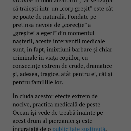
atribuie
în mod aleatoriu”, iar senzația
că trăiești într-un „corp greșit” este cât
se poate de naturală. Fondate pe
pretinsa nevoie de „corecție” a
„greșitei alegeri” din momentul
nașterii, aceste intervenții medicale
sunt, în fapt, imixtiuni barbare și chiar
criminale în viața copiilor, cu
consecințe extrem de crude, dramatice
și, adesea, tragice, atât pentru ei, cât și
pentru familiile lor.
În ciuda acestor efecte extrem de
nocive, practica medicală de peste
Ocean își vede de treabă înainte pe
acest drum al pierzaniei și este
încurajată de o
publicitate susținută
,