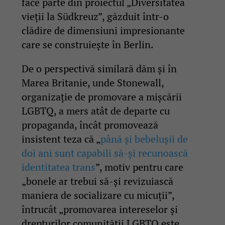
face parte din proiectul „Diversitatea
vieții la Südkreuz”, găzduit într-o
clădire de dimensiuni impresionante
care se construiește în Berlin.
De o perspectivă similară dăm și în
Marea Britanie, unde Stonewall,
organizație de promovare a mișcării
LGBTQ, a mers atât de departe cu
propaganda, încât promovează
insistent teza că „
până și bebelușii de
doi ani sunt capabili să-și recunoască
identitatea trans
”, motiv pentru care
„bonele ar trebui să-și revizuiască
maniera de socializare cu micuții”,
întrucât „promovarea intereselor și
drepturilor comunității LGBTQ este