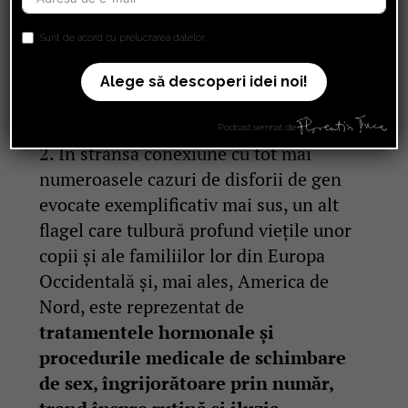
devenind analfabeți emoțional,
incapabili să devină bărbați în
Sunt de acord cu prelucrarea datelor.
adevăratul sens al termenului și să
dezvolte curajul necesar în fața
Alege să descoperi idei noi!
provocărilor vieții.
Podcast semnat de
2. În strânsă conexiune cu tot mai
numeroasele cazuri de disforii de gen
evocate exemplificativ mai sus, un alt
flagel care tulbură profund viețile unor
copii și ale familiilor lor din Europa
Occidentală și, mai ales, America de
Nord, este reprezentat de
tratamentele hormonale și
procedurile medicale de schimbare
de sex, îngrijorătoare prin număr,