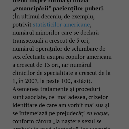
trend înspre rutină și iluzia
„emancipării” pacienților puberi
.
(În ultimul deceniu, de exemplu,
potrivit
statisticilor americane
,
numărul minorilor care se declară
transsexuali a crescut de 5 ori,
numărul operațiilor de schimbare de
sex efectuate asupra copiilor americani
a crescut de 13 ori, iar numărul
clinicilor de specialitate a crescut de la
1, în 2007, la peste 100, astăzi).
Asemenea tratamente și proceduri
sunt asociate, cel mai adesea, crizelor
identitare de care am vorbit mai sus și
se întemeiază pe prejudecăți
en vogue,
conform cărora „la naștere sexul
se