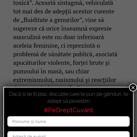
toxică”. Această sintagmă, vehiculată
tot mai des de adepții acestor curente
de „fluiditate a genurilor”, vine să
sugereze că orice înseamnă expresie
masculină este nu doar inferioară
aceleia feminine, ci reprezintă o
problemă de sănătate publică, asociată
apucăturilor violente, forței brute și
pumnului în masă, sau chiar
extremismului, rasismului și reacțiilor
×
de extremă-dreapta. În fapt,
Dacă și ție îți plac discuțiile care te pun pe gânduri, te
„
masculinitatea toxică
” este o
aștept să povestim
sintagmă motivată politic, extrem de
#PeDreptCuvânt
insidioasă, care contribuie la erodarea
dezvoltării psihice și morale a băieților
și băietanilor, mulți dintre aceștia