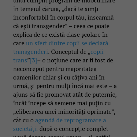
unui cumplit program de îndoctrinare
în temeiul căruia, „dacă te simți
inconfortabil în corpul tău, înseamnă
că ești transgender” – ceea ce poate
explica de ce există clase școlare în
care
un sfert dintre copii se declară
transgenderi
. Conceptul de „
copii
trans
”
[3]
– o noțiune care ar fi fost de
neconceput pentru majoritatea
oamenilor chiar și cu câțiva ani în
urmă, și pentru mulți încă mai este – a
ajuns să fie promovat atât de puternic,
încât începe să semene mai puțin cu
„eliberarea unei minorități oprimate”,
cât cu o
agendă de reprogramare a
societății
după o concepție complet