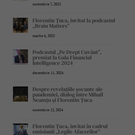
noiembrie 7, 2025
Florentin Țuca, invitat la podcastul
„Brain Matters”
martie 6, 2025
Podcastul „Pe Drept Cuvânt”,
premiat la Gala Financial
Intelligence 2024
decembrie 11, 2024
Despre revelațiile șocante ale
pandemiei, dialog între Mihail
Neamțu și Florentin Țuca
noiembrie 12, 2024
Florentin Țuca, invitat în cadrul
emisiunii „Legile Afacerilor”