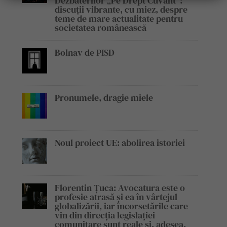
Dezbaterilor „Pe Drept Cuvânt”:
discuții vibrante, cu miez, despre
teme de mare actualitate pentru
societatea românească
Bolnav de PISD
Pronumele, dragie miele
Noul proiect UE: abolirea istoriei
Florentin Țuca: Avocatura este o
profesie atrasă și ea în vârtejul
globalizării, iar încorsetările care
vin din direcția legislației
comunitare sunt reale și, adesea,