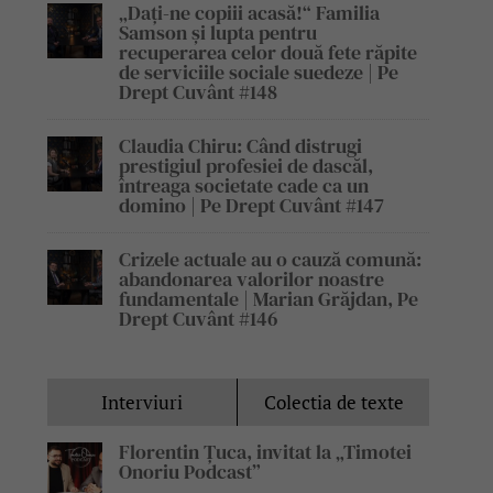
„Dați-ne copiii acasă!“ Familia
Samson și lupta pentru
recuperarea celor două fete răpite
de serviciile sociale suedeze | Pe
Drept Cuvânt #148
Claudia Chiru: Când distrugi
prestigiul profesiei de dascăl,
întreaga societate cade ca un
domino | Pe Drept Cuvânt #147
Crizele actuale au o cauză comună:
abandonarea valorilor noastre
fundamentale | Marian Grăjdan, Pe
Drept Cuvânt #146
Interviuri
Colectia de texte
Florentin Țuca, invitat la „Timotei
Onoriu Podcast”