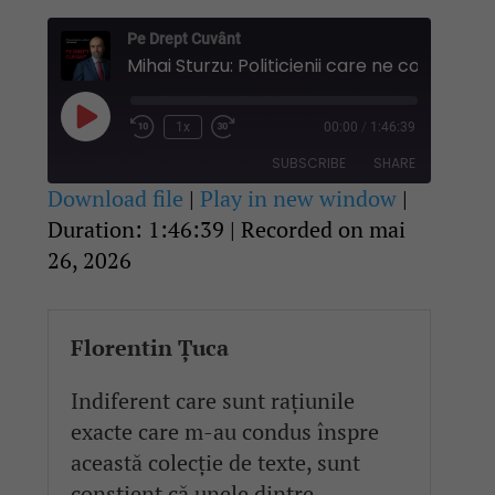
Pe Drept Cuvânt
Play
1x
00:00
/
1:46:39
Rewind
Fast
Episode
10
Forward
SUBSCRIBE
SHARE
Seconds
30
seconds
Download file
|
Play in new window
|
Duration: 1:46:39
|
Recorded on mai
SHARE
RSS FEED
26, 2026
LINK
EMBED
Florentin Țuca
Indiferent care sunt rațiunile
exacte care m-au condus înspre
această colecție de texte, sunt
conștient că unele dintre