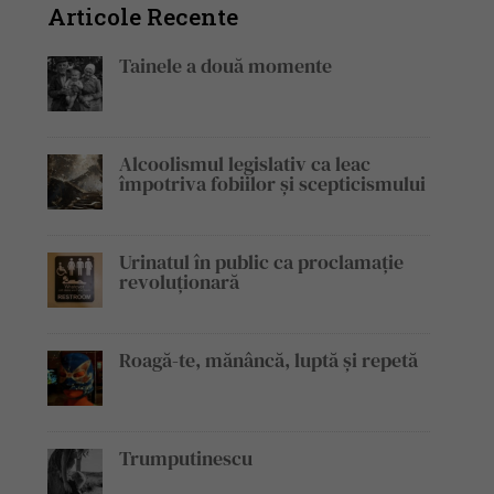
Articole Recente
Tainele a două momente
Alcoolismul legislativ ca leac
împotriva fobiilor și scepticismului
Urinatul în public ca proclamație
revoluționară
Roagă-te, mănâncă, luptă și repetă
Trumputinescu