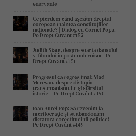
enervante
Ce pierdem când așezăm dreptul
european înaintea constituțiilor
naționale? | Dialog cu Cornel Popa,
Pe Drept Cuvânt #152
Judith State, despre soarta dansului
și filmului în postmodernism | Pe
Drept Cuvânt #151
Progresul ca regres final: Vlad
Mureșan, despre distopia
transumanismului și sfârșitul
istoriei | Pe Drept Cuvânt #150
Ioan Aurel Pop: Să revenim la
meritocrație și să abandonăm
dictatura corectitudinii politice! |
Pe Drept Cuvânt #149