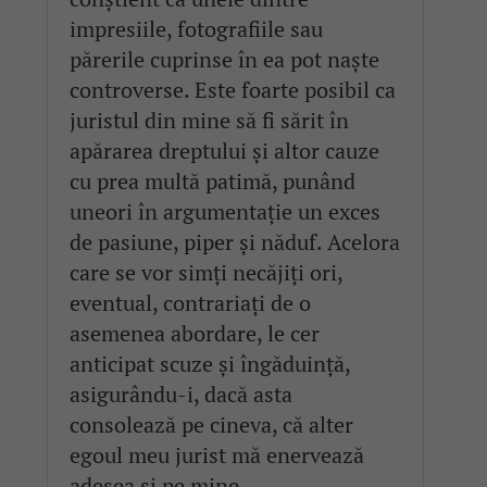
impresiile, fotografiile sau
părerile cuprinse în ea pot naște
controverse. Este foarte posibil ca
juristul din mine să fi sărit în
apărarea dreptului și altor cauze
cu prea multă patimă, punând
uneori în argumentație un exces
de pasiune, piper și năduf. Acelora
care se vor simți necăjiți ori,
eventual, contrariați de o
asemenea abordare, le cer
anticipat scuze și îngăduință,
asigurându-i, dacă asta
consolează pe cineva, că alter
egoul meu jurist mă enervează
adesea și pe mine.