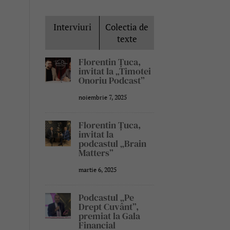
Interviuri
Colectia de
texte
Florentin Țuca,
invitat la „Timotei
Onoriu Podcast”
noiembrie 7, 2025
Florentin Țuca,
invitat la
podcastul „Brain
Matters”
martie 6, 2025
Podcastul „Pe
Drept Cuvânt”,
premiat la Gala
Financial