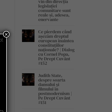
vin din direcția
legislației
comunitare sunt
reale și, adesea,
enervante
Ce pierdem când
×
așezăm dreptul
pt
european înaintea
constituțiilor
naționale? | Dialog
cu Cornel Popa,
Pe Drept Cuvânt
#152
Judith State,
despre soarta
dansului și
filmului în
postmodernism |
Pe Drept Cuvânt
#151