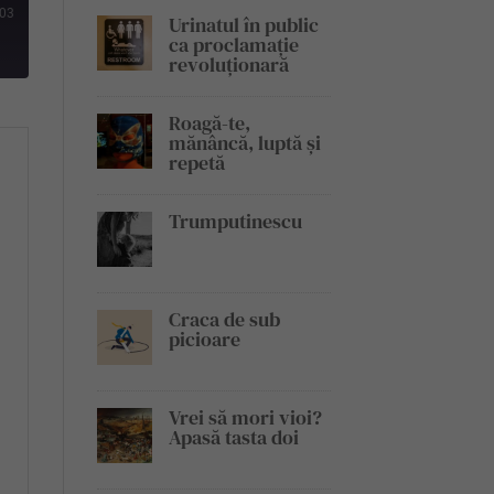
:03
Urinatul în public
ca proclamație
revoluționară
Roagă-te,
mănâncă, luptă și
repetă
Trumputinescu
Craca de sub
picioare
Vrei să mori vioi?
Apasă tasta doi