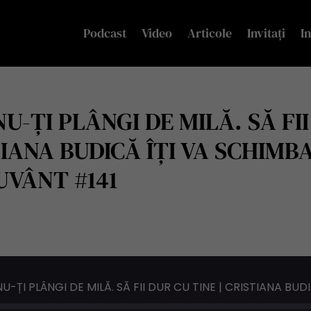
Podcast
Video
Articole
Invitați
In
NU-ȚI PLÂNGI DE MILĂ. SĂ FII
TIANA BUDICĂ ÎȚI VA SCHIMB
UVÂNT #141
SĂ NU TE VAIȚI