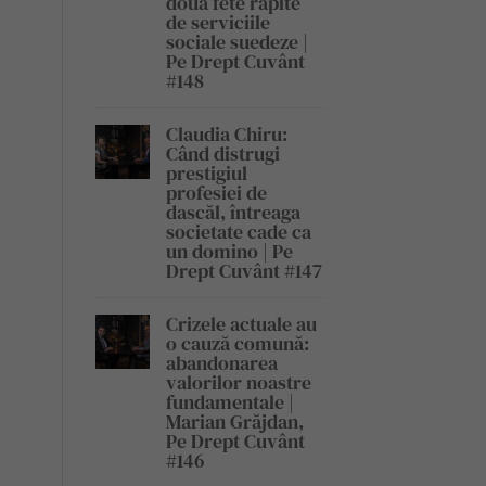
două fete răpite
de serviciile
sociale suedeze |
Pe Drept Cuvânt
#148
Claudia Chiru:
Când distrugi
prestigiul
profesiei de
dascăl, întreaga
societate cade ca
un domino | Pe
Drept Cuvânt #147
Crizele actuale au
o cauză comună:
abandonarea
valorilor noastre
fundamentale |
Marian Grăjdan,
Pe Drept Cuvânt
#146