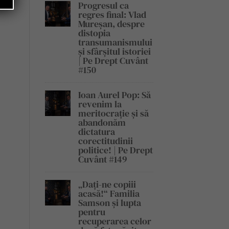
Progresul ca
regres final: Vlad
Mureșan, despre
distopia
transumanismului
și sfârșitul istoriei
| Pe Drept Cuvânt
#150
Ioan Aurel Pop: Să
revenim la
meritocrație și să
abandonăm
dictatura
corectitudinii
politice! | Pe Drept
Cuvânt #149
„Dați-ne copiii
acasă!“ Familia
Samson și lupta
pentru
recuperarea celor