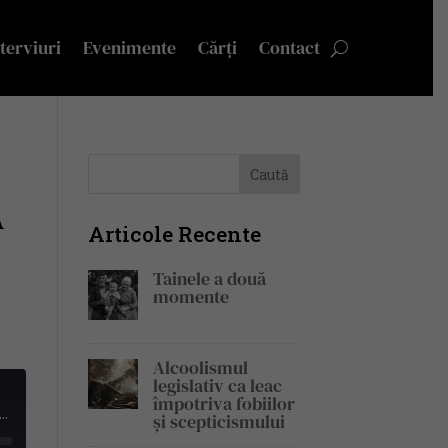
terviuri
Evenimente
Cărți
Contact
A
Articole Recente
Tainele a două
momente
Alcoolismul
legislativ ca leac
împotriva fobiilor
, SĂ NU-ȚI PLÂNGI DE MILĂ. SĂ FII DUR CU TINE | CRISTIANA BUDICĂ ÎȚI VA SCHIMBA VIAȚA | PE DREPT CUVÂNT #141
și scepticismului