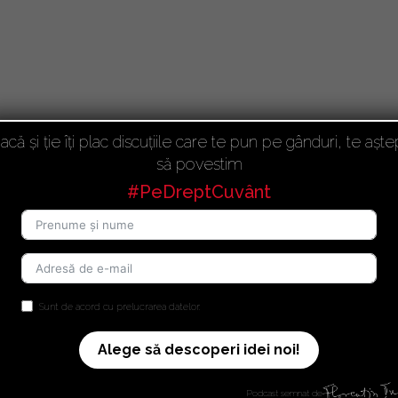
acă și ție îți plac discuțiile care te pun pe gânduri, te aște
să povestim
#PeDreptCuvânt
Sunt de acord cu prelucrarea datelor.
Alege să descoperi idei noi!
Podcast semnat de