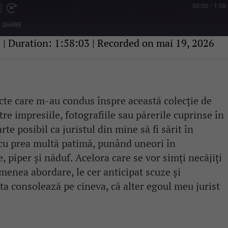
00:00
/
1:58
Fast
Forward
SHARE
s
30
seconds
w
|
Duration: 1:58:03
|
Recorded on mai 19, 2026
acte care m-au condus înspre această colecție de
tre impresiile, fotografiile sau părerile cuprinse în
te posibil ca juristul din mine să fi sărit în
 cu prea multă patimă, punând uneori în
 piper și năduf. Acelora care se vor simți necăjiți
emenea abordare, le cer anticipat scuze și
ta consolează pe cineva, că alter egoul meu jurist