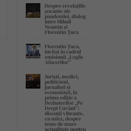
Despre revelațiile
șocante ale
pandemiei, dialog
între Mihail
Neamțu și
Florentin Țuca
Florentin Țuca,
invitat în cadrul
emisiunii „Legile
Afacerilor”
Juriști, medici,
politicieni,
jurnaliști și
economiști, la
prima ediție a
Dezbaterilor „Pe
Drept Cuvânt”:
discuții vibrante,
cu miez, despre
teme de mare
actualitate pentru