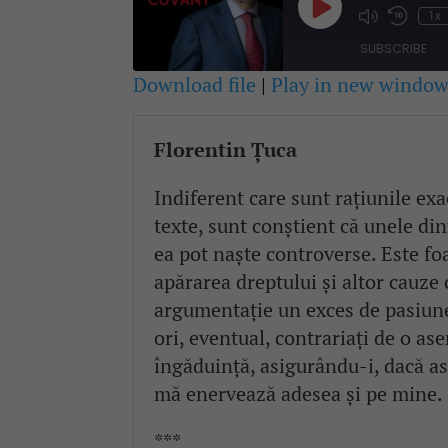
Play
1x
Mute/Unmute
Rewind
Episode
Episode
10
SUBSCRIBE
Second
Download file
|
Play in new windo
SHARE
RSS FEED
Florentin Țuca
LINK
Indiferent care sunt rațiunile ex
EMBED
texte, sunt conștient că unele din
ea pot naște controverse. Este foar
apărarea dreptului și altor cauze
argumentație un exces de pasiune,
ori, eventual, contrariați de o as
îngăduință, asigurându-i, dacă as
mă enervează adesea și pe mine.
***